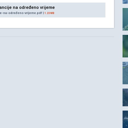
nancije na određeno vrijeme
je-na-određeno-vrijeme.pdf |
1.23 MB