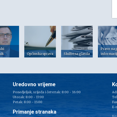
ski
Pravo na 
nik
Općinska uprava
Službena glasila
informaci
Uredovno vrijeme
K
Ponedjeljak, srijeda i četvrtak: 8:00 - 16:00
Adr
Utorak: 8:00 - 17:00
Tel
Petak: 8:00 - 15:00
Fax
e
E-
Primanje stranaka
Ko