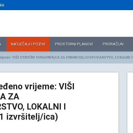
kti
A
NATJEČAJI I POZIVI
PROSTORNI PLANOVI
PRORAČUN
jeme: VIŠI STRUČNI SURADNIK/CA ZA FINANCIJE,GOSPODARSTVO, LOKALNI I EKONOMSKI RAZVOJ
eđeno vrijeme: VIŠI
A ZA
STVO, LOKALNI I
zvršitelj/ica)