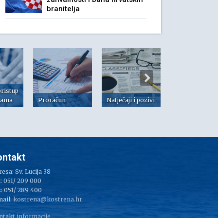
branitelja
pristup
jama
Proračun
Natječaji i pozivi
Dokumenti
ontakt
esa: Sv. Lucija 38
: 051/ 209 000
: 051/ 289 400
mail:
kostrena@kostrena.hr
ntakt informacije