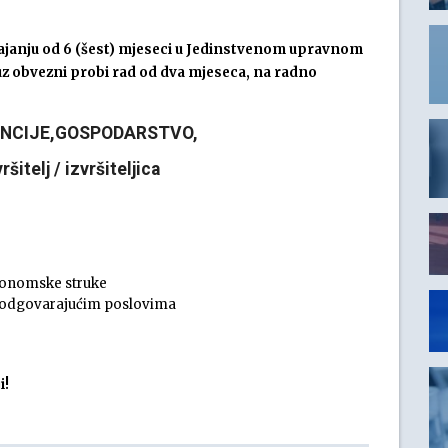
rajanju od 6 (šest) mjeseci u Jedinstvenom upravnom
 uz obvezni probi rad od dva mjeseca, na radno
NANCIJE,GOSPODARSTVO,
telj / izvršiteljica
 ekonomske struke
a odgovarajućim poslovima
i!