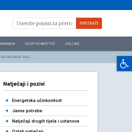
NABAVA
GOSPODARSTVO
ODLUKE
Op
 (1 izvršitelj/ica)
Natječaji i pozivi
Energetska učinkovitost
Javne potrebe
Natječaji drugih tijela i ustanova
Ostali natječaji