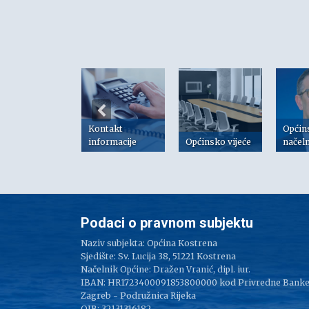
Kontakt
Općin
risni linkovi
informacije
Općinsko vijeće
načel
Podaci o pravnom subjektu
Naziv subjekta: Općina Kostrena
Sjedište: Sv. Lucija 38, 51221 Kostrena
Načelnik Općine: Dražen Vranić, dipl. iur.
IBAN: HR1723400091853800000 kod Privredne Bank
Zagreb - Podružnica Rijeka
OIB: 32131316182