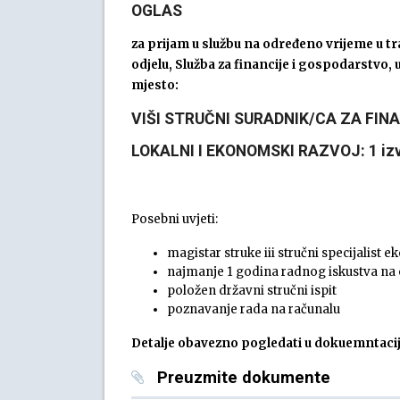
OGLAS
za prijam u službu na određeno vrijeme u t
odjelu, Služba za financije i gospodarstvo,
mjesto:
VIŠI STRUČNI SURADNIK/CA ZA FI
LOKALNI I EKONOMSKI RAZVOJ: 1 izvrši
Posebni uvjeti:
magistar struke iii stručni specijalist
najmanje 1 godina radnog iskustva n
položen državni stručni ispit
poznavanje rada na računalu
Detalje obavezno pogledati u dokuemntacij
Preuzmite dokumente