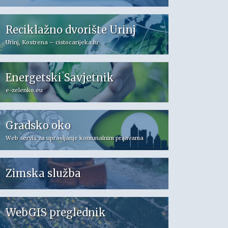
Reciklažno dvorište Urinj
Urinj, Kostrena – cistocarijeka.hr
Energetski Savjetnik
e-zelenko.eu
Gradsko oko
Web servis za upravljanje komunalnim prijavama
Zimska služba
WebGIS preglednik