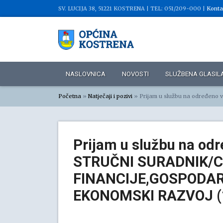
SV. LUCIJA 38, 51221 KOSTRENA |
TEL: 051/209-000 |
Konta
NASLOVNICA
NOVOSTI
SLUŽBENA GLASIL
Početna
»
Natječaji i pozivi
»
Prijam u službu na određeno vri
Prijam u službu na odr
STRUČNI SURADNIK/C
FINANCIJE,GOSPODAR
EKONOMSKI RAZVOJ (1 i