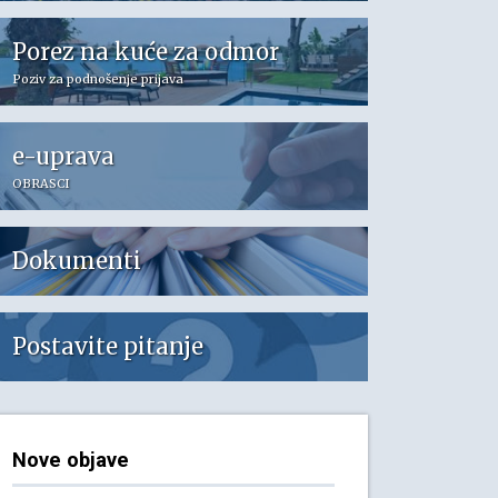
Porez na kuće za odmor
Poziv za podnošenje prijava
e-uprava
OBRASCI
Dokumenti
Postavite pitanje
Nove objave