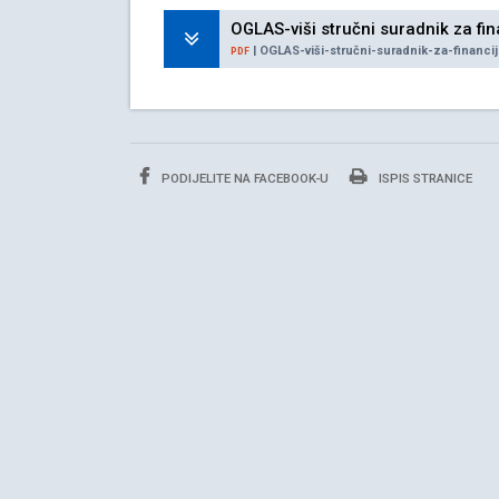
OGLAS-viši stručni suradnik za fi
| OGLAS-viši-stručni-suradnik-za-financi
PDF
PODIJELITE NA FACEBOOK-U
ISPIS STRANICE