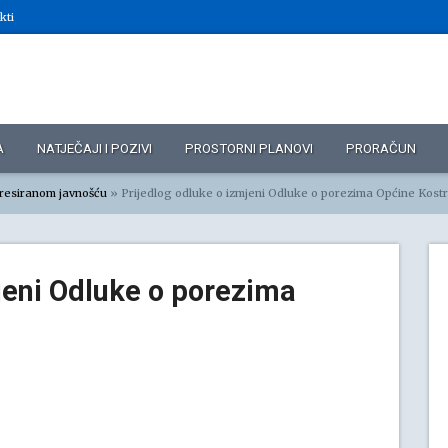
kti
A
NATJEČAJI I POZIVI
PROSTORNI PLANOVI
PRORAČUN
eresiranom javnošću
»
Prijedlog odluke o izmjeni Odluke o porezima Općine Kost
jeni Odluke o porezima