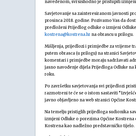
navedenom, svrsishodno je pristupiti izmjen
Savjetovanje sa zainteresiranom javnosti prov
prosinca 2018. godine. Pozivamo Vas da dost
predloženi Prijedlog odluke o izmjeni Odlu
kostrena@kostrena.hr
na obrascu u prilogu.
Mišljenja, prijedlozi i primjedbe za vrijeme t
putem obrasca (u prilogu) na stranici Savjeto
komentari i primjedbe moraju sadržavati adres
jasno navođenje dijela Prijedloga Odluke na 
roku.
Po završetku savjetovanja svi prijedlozi prist
razmotreni te će se o istom sastaviti “Izvješć
javno objavljeno na web stranici Općine Kos
Na temelju pristiglih prijedloga sudionika sa
izmjeni Odluke o porezima Općine Kostrena o 
Kostrena kao nadležno predstavničko tijelo.