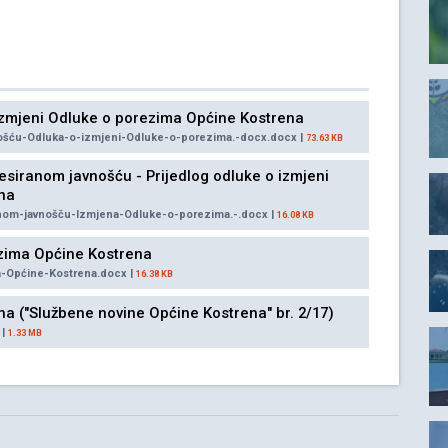
 izmjeni Odluke o porezima Općine Kostrena
nošću-Odluka-o-izmjeni-Odluke-o-porezima.-docx.docx |
73.63 KB
esiranom javnošću - Prijedlog odluke o izmjeni
na
anom-javnošču-Izmjena-Odluke-o-porezima.-.docx |
16.08 KB
ezima Općine Kostrena
a-Općine-Kostrena.docx |
16.38 KB
a ("Službene novine Općine Kostrena" br. 2/17)
 |
1.33 MB