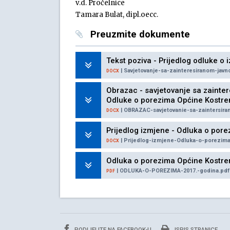
v.d. Pročelnice
Tamara Bulat, dipl.oecc.
Preuzmite dokumente
Tekst poziva - Prijedlog odluke o
| Savjetovanje-sa-zainteresiranom-jav
DOCX
Obrazac - savjetovanje sa zainter
Odluke o porezima Općine Kostre
| OBRAZAC-savjetovanie-sa-zaintersir
DOCX
Prijedlog izmjene - Odluka o por
| Prijedlog-izmjene-Odluka-o-porezim
DOCX
Odluka o porezima Općine Kostren
| ODLUKA-O-POREZIMA-2017.-godina.pdf
PDF
PODIJELITE NA FACEBOOK-U
ISPIS STRANICE