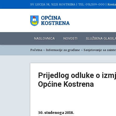
SV. LUCIJA 38, 51221 KOSTRENA |
TEL: 051/209-000 |
Konta
NASLOVNICA
NOVOSTI
SLUŽBENA GLASIL
Početna
»
Informacije za građane
»
Savjetovanje sa zaint
Prijedlog odluke o izm
Općine Kostrena
30. studenoga 2018.