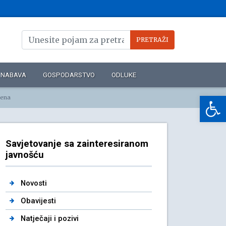
NABAVA
GOSPODARSTVO
ODLUKE
Op
rena
Savjetovanje sa zainteresiranom
javnošću
Novosti
Obavijesti
Natječaji i pozivi