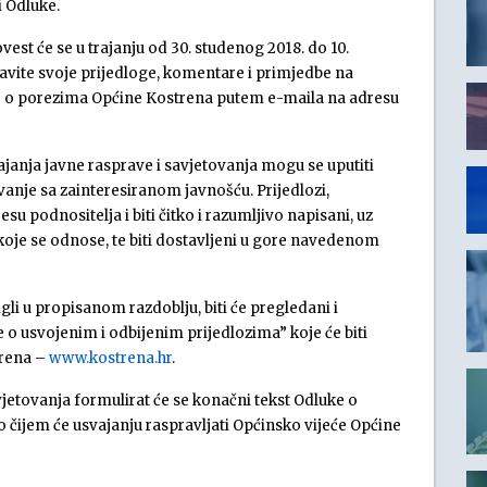
i Odluke.
est će se u trajanju od 30. studenog 2018. do 10.
avite svoje prijedloge, komentare i primjedbe na
ke o porezima Općine Kostrena putem e-maila na adresu
rajanja javne rasprave i savjetovanja mogu se uputiti
vanje sa zainteresiranom javnošću. Prijedlozi,
u podnositelja i biti čitko i razumljivo napisani, uz
koje se odnose, te biti dostavljeni u gore navedenom
igli u propisanom razdoblju, biti će pregledani i
e o usvojenim i odbijenim prijedlozima” koje će biti
trena –
www.kostrena.hr
.
vjetovanja formulirat će se konačni tekst Odluke o
čijem će usvajanju raspravljati Općinsko vijeće Općine