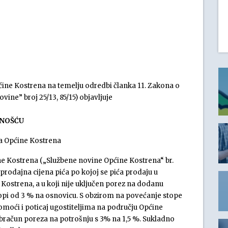
ćine Kostrena na temelju odredbi članka 11. Zakona o
ine” broj 25/13, 85/15) objavljuje
VNOŠĆU
ma Općine Kostrena
ne Kostrena („Službene novine Općine Kostrena“ br.
 prodajna cijena pića po kojoj se pića prodaju u
Kostrena, a u koji nije uključen porez na dodanu
topi od 3 % na osnovicu. S obzirom na povećanje stope
omoći i poticaj ugostiteljima na području Općine
bračun poreza na potrošnju s 3% na 1,5 %. Sukladno