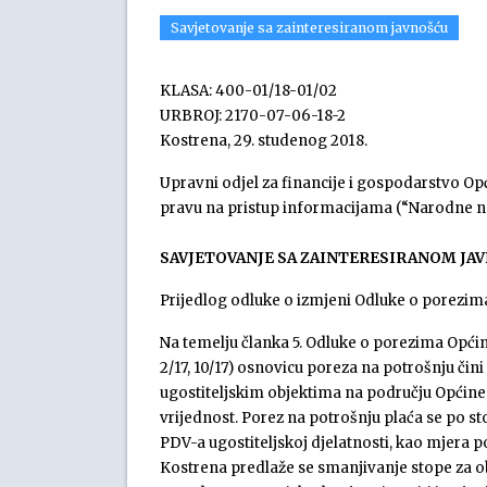
Savjetovanje sa zainteresiranom javnošću
KLASA: 400-01/18-01/02
URBROJ: 2170-07-06-18-2
Kostrena, 29. studenog 2018.
Upravni odjel za financije i gospodarstvo Op
pravu na pristup informacijama (“Narodne nov
SAVJETOVANJE SA ZAINTERESIRANOM JA
Prijedlog odluke o izmjeni Odluke o porezi
Na temelju članka 5. Odluke o porezima Opći
2/17, 10/17) osnovicu poreza na potrošnju čini
ugostiteljskim objektima na području Općine 
vrijednost. Porez na potrošnju plaća se po s
PDV-a ugostiteljskoj djelatnosti, kao mjera p
Kostrena predlaže se smanjivanje stope za o