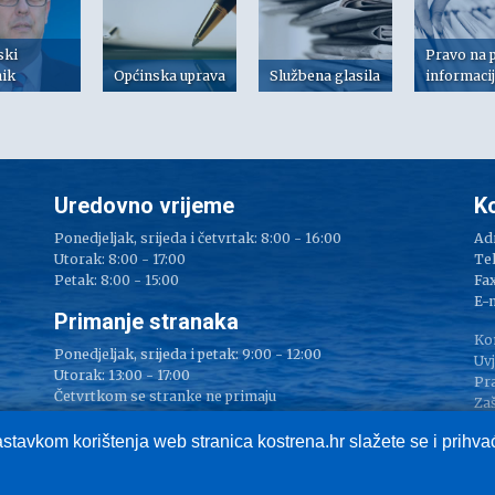
ski
Pravo na 
nik
Općinska uprava
Službena glasila
informaci
Uredovno vrijeme
K
Ponedjeljak, srijeda i četvrtak: 8:00 - 16:00
Adr
Utorak: 8:00 - 17:00
Tel
Petak: 8:00 - 15:00
Fax
e
E-
Primanje stranaka
Ko
Ponedjeljak, srijeda i petak: 9:00 - 12:00
Uvj
Utorak: 13:00 - 17:00
Pr
Četvrtkom se stranke ne primaju
Zaš
Im
astavkom korištenja web stranica kostrena.hr slažete se i prihv
Službeni portal Općine Kostrena, © Općina Kostrena, sva prava pridržana