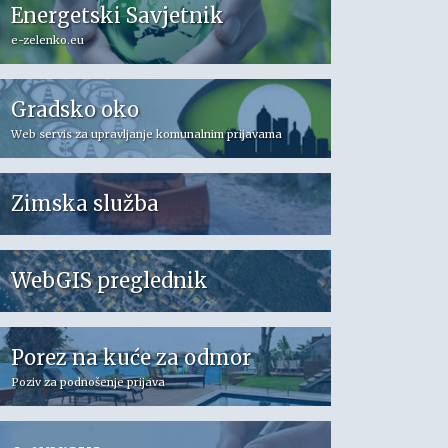
Energetski Savjetnik
e-zelenko.eu
Gradsko oko
Web servis za upravljanje komunalnim prijavama
Zimska služba
WebGIS preglednik
Porez na kuće za odmor
Poziv za podnošenje prijava