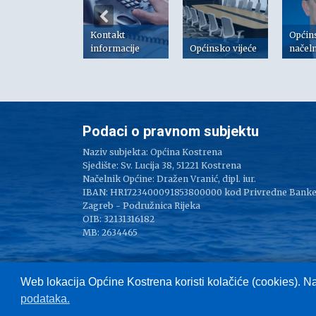
Kontakt
Općin
risni linkovi
informacije
Općinsko vijeće
načel
Podaci o pravnom subjektu
Naziv subjekta: Općina Kostrena
Sjedište: Sv. Lucija 38, 51221 Kostrena
Načelnik Općine: Dražen Vranić, dipl. iur.
IBAN: HR1723400091853800000 kod Privredne Bank
Zagreb - Podružnica Rijeka
OIB: 32131316182
MB: 2634465
Web lokacija Općine Kostrena koristi kolačiće (cookies). N
podataka.