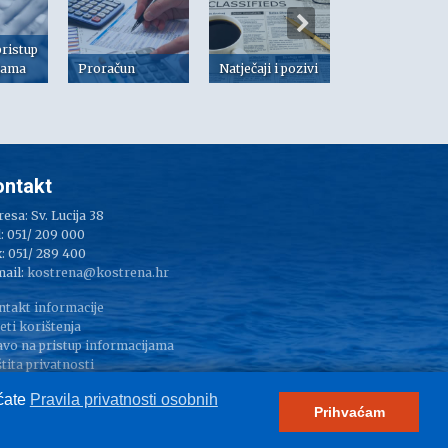
pristup
jama
Proračun
Natječaji i pozivi
Dokumenti
ontakt
esa: Sv. Lucija 38
: 051/ 209 000
: 051/ 289 400
mail:
kostrena@kostrena.hr
ntakt informacije
eti korištenja
avo na pristup informacijama
tita privatnosti
pressum
aćate
Pravila privatnosti osobnih
Prihvaćam