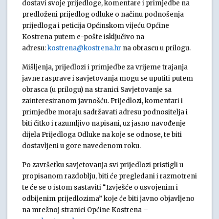
dostavi svoje prijedloge, komentare i primjedbe na
predloženi prijedlog odluke o načinu podnošenja
prijedloga i peticija Općinskom vijeću Općine
Kostrena putem e-pošte isključivo na
adresu:
kostrena@kostrena.hr
na obrascu u prilogu.
Mišljenja, prijedlozi i primjedbe za vrijeme trajanja
javne rasprave i savjetovanja mogu se uputiti putem
obrasca (u prilogu) na stranici Savjetovanje sa
zainteresiranom javnošću. Prijedlozi, komentari i
primjedbe moraju sadržavati adresu podnositelja i
biti čitko i razumljivo napisani, uz jasno navođenje
dijela Prijedloga Odluke na koje se odnose, te biti
dostavljeni u gore navedenom roku.
Po završetku savjetovanja svi prijedlozi pristigli u
propisanom razdoblju, biti će pregledani i razmotreni
te će se o istom sastaviti “Izvješće o usvojenim i
odbijenim prijedlozima” koje će biti javno objavljeno
na mrežnoj stranici Općine Kostrena –