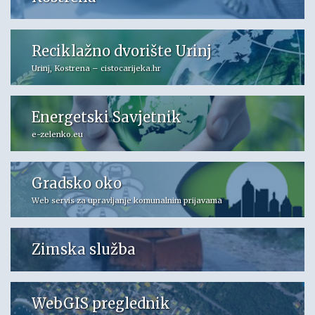
Reciklažno dvorište Urinj
Urinj, Kostrena – cistocarijeka.hr
Energetski Savjetnik
e-zelenko.eu
Gradsko oko
Web servis za upravljanje komunalnim prijavama
Zimska služba
WebGIS preglednik