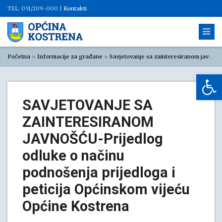
TEL: 051/209-000 |
Kontakti
Početna
»
Informacije za građane
»
Savjetovanje sa zainteresiranom javnošću
Op
SAVJETOVANJE SA
ZAINTERESIRANOM
JAVNOŠĆU-Prijedlog
odluke o načinu
podnošenja prijedloga i
peticija Općinskom vijeću
Općine Kostrena