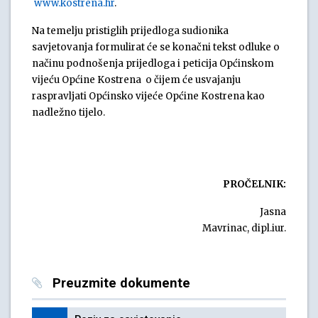
www.kostrena.hr
.
Na temelju pristiglih prijedloga sudionika
savjetovanja formulirat će se konačni tekst odluke o
načinu podnošenja prijedloga i peticija Općinskom
vijeću Općine Kostrena o čijem će usvajanju
raspravljati Općinsko vijeće Općine Kostrena kao
nadležno tijelo.
PROČELNIK:
Jasna
Mavrinac, dipl.iur.
Preuzmite dokumente