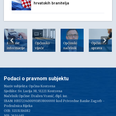
hrvatskih branitelja
Kontakt
Općinsko
Općinski
Općinska
informacije
vijeće
načelnik
uprava
Podaci o pravnom subjektu
Naziv subjekta: Općina Kostrena
Sjedište: Sv. Lucija 38, 51221 Kostrena
Načelnik Općine: Dražen Vranić, dipl. iur.
IBAN: HR1723400091853800000 kod Privredne Banke Zagreb -
Podružnica Rijeka
OIB: 32131316182
MB: 2634465