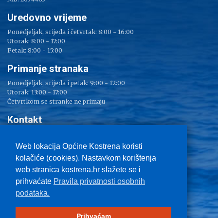
Uredovno vrijeme
Ponedjeljak, srijeda i četvrtak: 8:00 - 16:00
Utorak: 8:00 - 17:00
Petak: 8:00 - 15:00
Primanje stranaka
Ponedjeljak, srijeda i petak: 9:00 - 12:00
Utorak: 13:00 - 17:00
Četvrtkom se stranke ne primaju
Kontakt
Adresa: Sv. Lucija 38
Tel: 051/ 209 000
Web lokacija Općine Kostrena koristi
Fax: 051/ 289 400
kolačiće (cookies). Nastavkom korištenja
E-mail:
kostrena@kostrena.hr
web stranica kostrena.hr slažete se i
Kontakt informacije
prihvaćate
Pravila privatnosti osobnih
Uvjeti korištenja
podataka.
Pravo na pristup informacijama
Zaštita privatnosti
Impressum
Prihvaćam