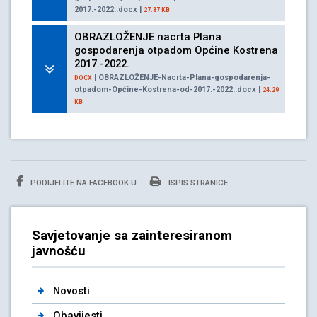
2017.-2022..docx |
27.87 KB
OBRAZLOŽENJE nacrta Plana
gospodarenja otpadom Općine Kostrena
2017.-2022.
| OBRAZLOŽENJE-Nacrta-Plana-gospodarenja-
DOCX
otpadom-Općine-Kostrena-od-2017.-2022..docx |
24.29
KB
PODIJELITE NA FACEBOOK-U
ISPIS STRANICE
Savjetovanje sa zainteresiranom
javnošću
Novosti
Obavijesti