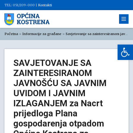
TEL: 051/209-000 |
Kontakti
Početna
»
Informacije za građane
»
Savjetovanje sa zainteresiranom javnošću
Op
SAVJETOVANJE SA
ZAINTERESIRANOM
JAVNOŠĆU SA JAVNIM
UVIDOM I JAVNIM
IZLAGANJEM za Nacrt
prijedloga Plana
gospodarenja otpadom