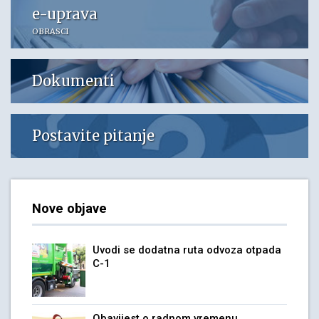
e-uprava
OBRASCI
Dokumenti
Postavite pitanje
Nove objave
Uvodi se dodatna ruta odvoza otpada
C-1
Obavijest o radnom vremenu