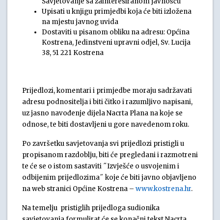
Savjetovanje sa zainteresiranom javnošću
Upisati u knjigu primjedbi koja će biti izložena
na mjestu javnog uvida
Dostaviti u pisanom obliku na adresu: Općina
Kostrena, Jedinstveni upravni odjel, Sv. Lucija
38, 51 221 Kostrena
Prijedlozi, komentari i primjedbe moraju sadržavati
adresu podnositelja i biti čitko i razumljivo napisani,
uz jasno navođenje dijela Nacrta Plana na koje se
odnose, te biti dostavljeni u gore navedenom roku.
Po završetku savjetovanja svi prijedlozi pristigli u
propisanom razdoblju, biti će pregledani i razmotreni
te će se o istom sastaviti ˝Izvješće o usvojenim i
odbijenim prijedlozima˝ koje će biti javno objavljeno
na web stranici Općine Kostrena –
www.kostrena.hr
.
Na temelju pristiglih prijedloga sudionika
savjetovanja formulirat će se konačni tekst Nacrta