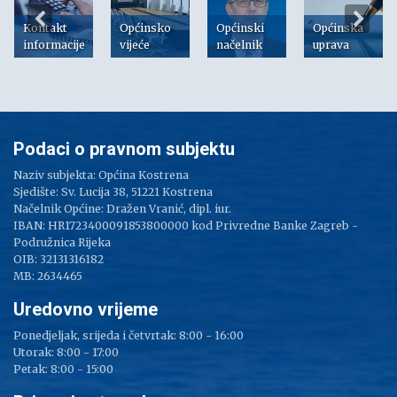
Kontakt
Općinsko
Općinski
Općinska
informacije
vijeće
načelnik
uprava
Podaci o pravnom subjektu
Naziv subjekta: Općina Kostrena
Sjedište: Sv. Lucija 38, 51221 Kostrena
Načelnik Općine: Dražen Vranić, dipl. iur.
IBAN: HR1723400091853800000 kod Privredne Banke Zagreb -
Podružnica Rijeka
OIB: 32131316182
MB: 2634465
Uredovno vrijeme
Ponedjeljak, srijeda i četvrtak: 8:00 - 16:00
Utorak: 8:00 - 17:00
Petak: 8:00 - 15:00