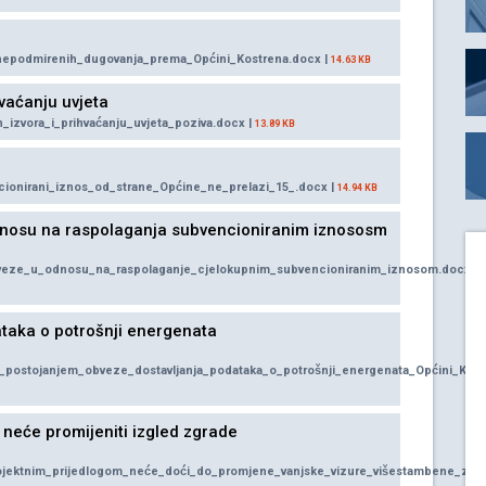
a_nepodmirenih_dugovanja_prema_Općini_Kostrena.docx |
14.63 KB
hvaćanju uvjeta
ih_izvora_i_prihvaćanju_uvjeta_poziva.docx |
13.89 KB
encionirani_iznos_od_strane_Općine_ne_prelazi_15_.docx |
14.94 KB
odnosu na raspolaganja subvencioniranim iznososm
_obveze_u_odnosu_na_raspolaganje_cjelokupnim_subvencioniranim_iznosom.docx
ataka o potrošnji energenata
_sa_postojanjem_obveze_dostavljanja_podataka_o_potrošnji_energenata_Općini_Kos
 neće promijeniti izgled zgrade
rojektnim_prijedlogom_neće_doći_do_promjene_vanjske_vizure_višestambene_zgr