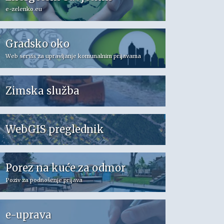
e-zelenko.eu
Gradsko oko
Web servis za upravljanje komunalnim prijavama
Zimska služba
WebGIS preglednik
Porez na kuće za odmor
Poziv za podnošenje prijava
e-uprava