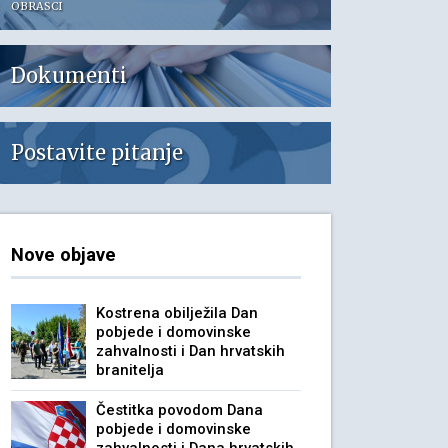
OBRASCI
Dokumenti
Postavite pitanje
Nove objave
Kostrena obilježila Dan
pobjede i domovinske
trena.docx
zahvalnosti i Dan hrvatskih
branitelja
Čestitka povodom Dana
pobjede i domovinske
ade.docx