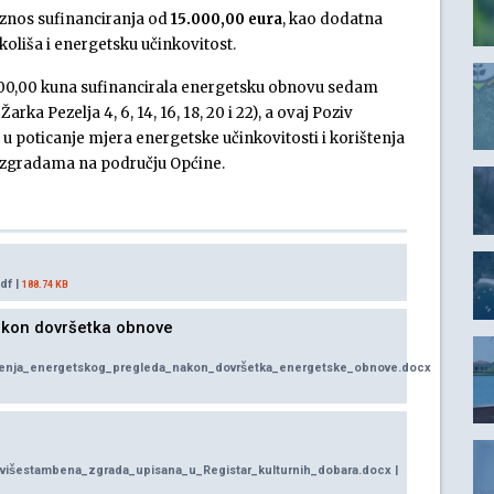
iznos sufinanciranja od
15.000,00 eura
, kao dodatna
oliša i energetsku učinkovitost.
000,00 kuna sufinancirala energetsku obnovu sedam
rka Pezelja 4, 6, 14, 16, 18, 20 i 22), a ovaj Poziv
u poticanje mjera energetske učinkovitosti i korištenja
m zgradama na području Općine.
df |
188.74 KB
akon dovršetka obnove
vodenja_energetskog_pregleda_nakon_dovršetka_energetske_obnove.docx
e_višestambena_zgrada_upisana_u_Registar_kulturnih_dobara.docx |