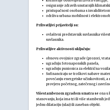
korištenje obnovljivih izvora energije,
osiguranje zdravih unutarnjih klimatski
pristupačnost osobama s invaliditetom 
održiva urbana mobilnost i elektromob
Prihvatljivi prijavitelji su:
ovlašteni predstavnik suvlasnika višest
suvlasnika.
Prihvatljive aktivnosti uključuju:
obnovu ovojnice zgrade (prozori, vrata, 
ugradnju fotonaponskih panela,
ugradnju punionica za električna vozila
Sufinanciraju se troškovi nabave mater
povećanju energetske učinkovitosti, a 
provjeru početnog, zatečenog i završn
Višestambenom zgradom smatra se
ona u 
stanovanju, koja ima tri ili više stambenih jed
jednu dilataciju (ulaz) ili zaseban objekt.