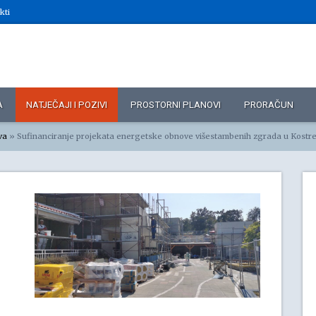
kti
A
NATJEČAJI I POZIVI
PROSTORNI PLANOVI
PRORAČUN
va
»
Sufinanciranje projekata energetske obnove višestambenih zgrada u Kostre