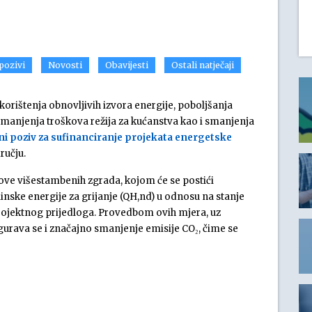
 pozivi
Novosti
Obavijesti
Ostali natječaji
korištenja obnovljivih izvora energije, poboljšanja
smanjenja troškova režija za kućanstva kao i smanjenja
ni poziv za sufinanciranje projekata energetske
učju.
ove višestambenih zgrada, kojom će se postići
nske energije za grijanje (QH,nd) u odnosu na stanje
rojektnog prijedloga. Provedbom ovih mjera, uz
rava se i značajno smanjenje emisije CO₂, čime se