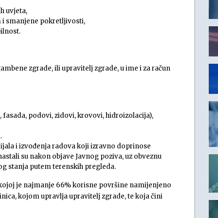
h uvjeta,
i smanjene pokretljivosti,
ilnost.
ambene zgrade, ili upravitelj zgrade, u ime i za račun
fasada, podovi, zidovi, krovovi, hidroizolacija),
.
ijala i izvođenja radova koji izravno doprinose
nastali su nakon objave Javnog poziva, uz obveznu
og stanja putem terenskih pregleda.
kojoj je najmanje 66% korisne površine namijenjeno
inica, kojom upravlja upravitelj zgrade, te koja čini