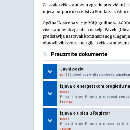
Za svaku višestambenu zgradu predviđen je 
mjera potpore uz sredstva Fonda za zaštitu ok
Općina Kostrena već je 2019. godine sa 480.
višestambenih zgrada u naselju Paveki (Ulica Ža
predstavlja nastavak kontinuiranog ulaganja 
obnovljivih izvora energije u višestambeni
Preuzmite dokumente
Javni poziv
| 00_Javni_poziv_višestambene_zgrade.p
PDF
Izjava o energetskom pregledu n
|
DOCX
Prilog_1_Izjava_Prijavitelja_o_obvezi_pro
|
13.14 KB
Izjava o upisu u Registar
|
DOCX
Prilog_2_Izjava_Prijavitelja_o_tome_da_li_j
14.25 KB