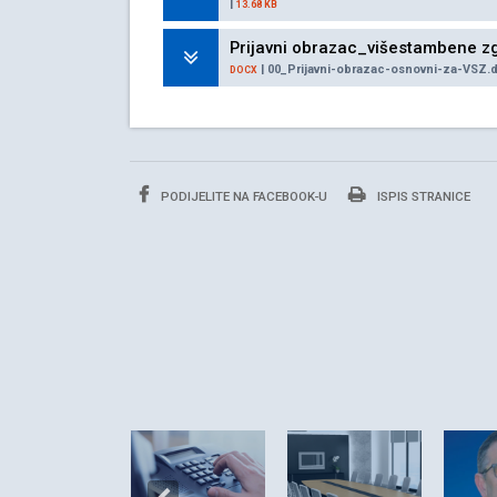
|
13.68 KB
Prijavni obrazac_višestambene z
| 00_Prijavni-obrazac-osnovni-za-VSZ.
DOCX
PODIJELITE NA FACEBOOK-U
ISPIS STRANICE