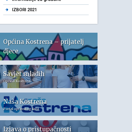
IZBORI 2021
Općina Kostrena – prijatelj
djece
Savjet mladih
Općina Kostrena
Naša Kostrena
Portal općinskog lista
Izjava o pristupačnosti