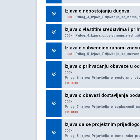
Izjava o nepostojanju dugova
| Prilog_3_Izjava_Prijavitelja_da_nem
DOCX
Izjava o vlastitim sredstvima i pri
| Prilog_4_Izjava_o_osiguranju_vlastitit
DOCX
Izjava o subvencioniranom iznosu
| Prilog_5_Izjava_Prijavitelja_da_subv
DOCX
Izjava o prihvaćanju obaveze u 
|
DOCX
Prilog_6_Izjava_Prijavitelja_o_postojanju
|
15.05 KB
Izjava o obavezi dostavljanja pod
|
DOCX
Prilog_7_Izjava_Prijavitelja_o_suglasnosti
|
15.18 KB
Izjava da se projektnim prijedlogo
|
DOCX
Prilog_8_Izjava_Prijavitelja_o_tome_kako_p