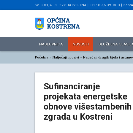
SV. LUCIJA 38, 51221 KOSTRENA |
TEL: 051/209-000 |
Konta
NASLOVNICA
NOVOSTI
SLUŽBENA GLASIL
Početna
»
Natječaji i pozivi
»
Natječaji drugih tijela i ustano
Sufinanciranje
projekata energetske
obnove višestambenih
zgrada u Kostreni