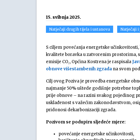
15. svibnja 2025.
Natječaji drugih tijela i ustanova
Natječaji i
S ciljem povećanja energetske učinkovitosti, 
kvalitete boravka u zatvorenim prostorima, 
emisije CO₂, Općina Kostrena je raspisala
Jav
obnove višestambenih zgrada
na svom podr
Cilj ovog Poziva je provedba energetske obn
najmanje 50% uštede godišnje potrebne topli
prije obnove – na razini svakog pojedinog p
usklađenost s važećim zakonodavstvom, osigu
pridonosi dekarbonizaciji zgrada.
Pozivom se podupiru sljedeće mjere:
povećanje energetske učinkovitosti,