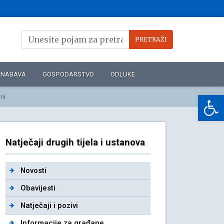
NABAVA
GOSPODARSTVO
ODLUKE
Op
ni
Natječaji drugih tijela i ustanova
Novosti
Obavijesti
Natječaji i pozivi
Informacije za građane