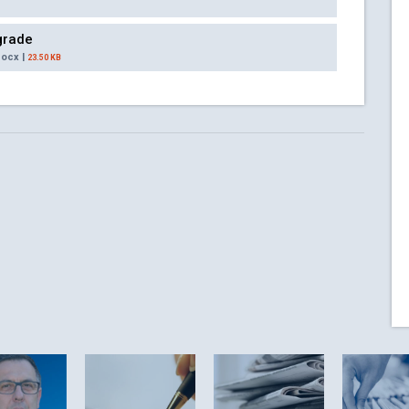
grade
docx |
23.50 KB