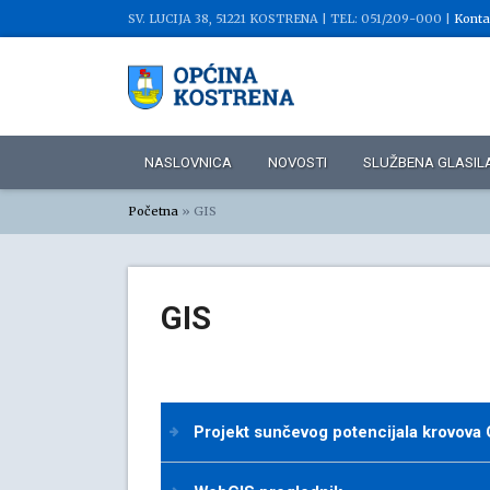
SV. LUCIJA 38, 51221 KOSTRENA |
TEL: 051/209-000 |
Konta
NASLOVNICA
NOVOSTI
SLUŽBENA GLASIL
Početna
»
GIS
GIS
Projekt sunčevog potencijala krovova