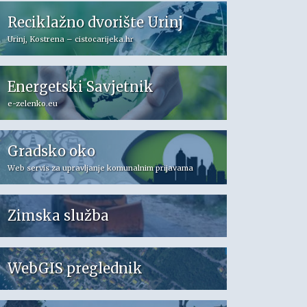
Reciklažno dvorište Urinj
Urinj, Kostrena – cistocarijeka.hr
Energetski Savjetnik
e-zelenko.eu
Gradsko oko
Web servis za upravljanje komunalnim prijavama
Zimska služba
WebGIS preglednik