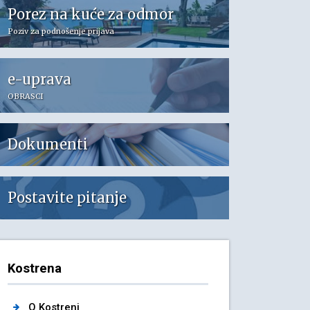
Porez na kuće za odmor
Poziv za podnošenje prijava
e-uprava
OBRASCI
Dokumenti
Postavite pitanje
Kostrena
O Kostreni