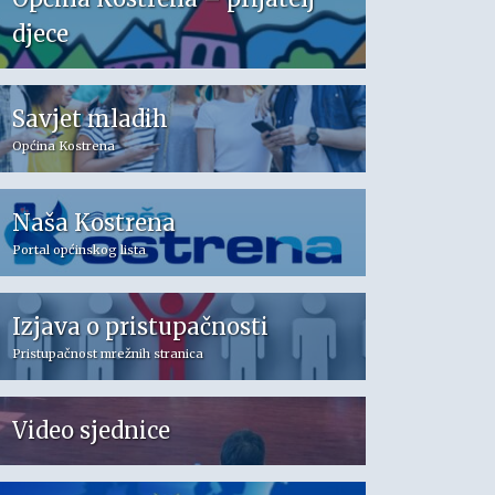
djece
Savjet mladih
Općina Kostrena
Naša Kostrena
Portal općinskog lista
Izjava o pristupačnosti
Pristupačnost mrežnih stranica
Video sjednice