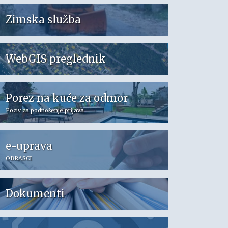
Zimska služba
WebGIS preglednik
Porez na kuće za odmor
Poziv za podnošenje prijava
e-uprava
OBRASCI
Dokumenti