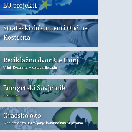
EU projekti
Strateški dokumenti Općine
Kostrena
Reciklažno dvorište Urinj
Urinj, Kostrena – cistocarijeka.hr
Energetski Savjetnik
e-zelenko.eu
Gradsko oko
Web servis za upravljanje komunalnim prijavama