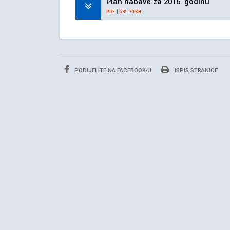
Plan nabave za 2016. godinu
|
PDF
581.70 KB
PODIJELITE NA FACEBOOK-U
ISPIS STRANICE