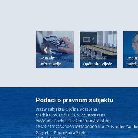
Kontakt
Općin
risni linkovi
informacije
Općinsko vijeće
načel
Podaci o pravnom subjektu
Naziv subjekta: Općina Kostrena
Sjedište: Sv. Lucija 38, 51221 Kostrena
Načelnik Općine: Dražen Vranić, dipl. iur.
IBAN: HR1723400091853800000 kod Privredne Bank
Zagreb - Podružnica Rijeka