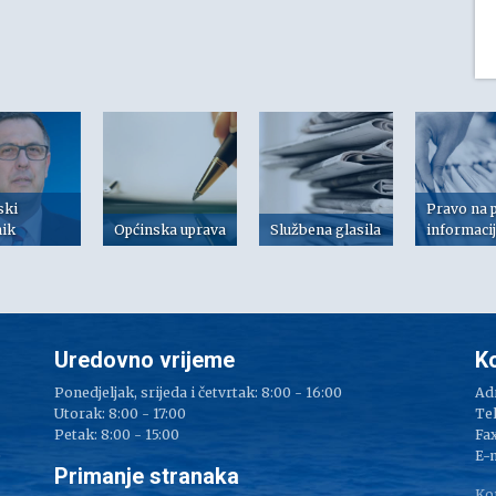
ski
Pravo na 
nik
Općinska uprava
Službena glasila
informaci
Uredovno vrijeme
K
Ponedjeljak, srijeda i četvrtak: 8:00 - 16:00
Adr
Utorak: 8:00 - 17:00
Tel
Petak: 8:00 - 15:00
Fax
e
E-
Primanje stranaka
Ko