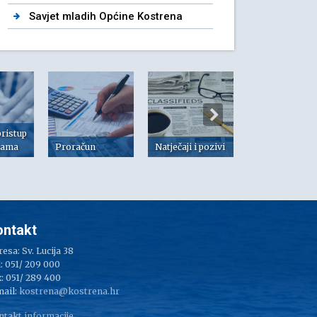
Savjet mladih Općine Kostrena
pristup
jama
Proračun
Natječaji i pozivi
Dokumenti
ontakt
esa: Sv. Lucija 38
: 051/ 209 000
: 051/ 289 400
mail:
kostrena@kostrena.hr
ntakt informacije