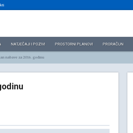
kti
A
NATJEČAJI I POZIVI
PROSTORNI PLANOVI
PRORAČUN
lan nabave za 2016. godinu
godinu