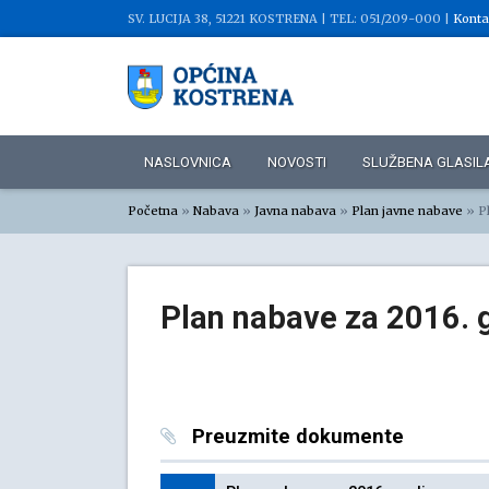
SV. LUCIJA 38, 51221 KOSTRENA |
TEL: 051/209-000 |
Konta
NASLOVNICA
NOVOSTI
SLUŽBENA GLASIL
Početna
»
Nabava
»
Javna nabava
»
Plan javne nabave
»
P
Plan nabave za 2016. 
Preuzmite dokumente