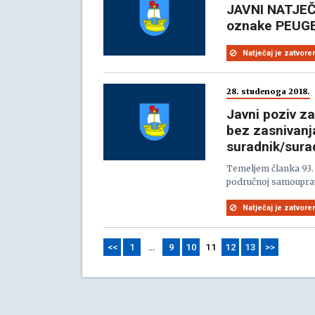
JAVNI NATJEČ
oznake PEUGE
Natječaj je zatvore
28. studenoga 2018.
Javni poziv z
bez zasnivanj
suradnik/surad
Temeljem članka 93. 
područnoj samoupravi
Natječaj je zatvore
<<
1
…
9
10
11
12
13
>>