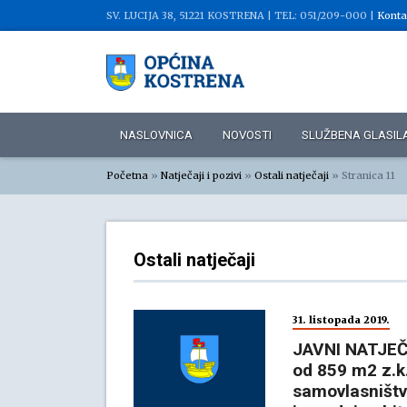
SV. LUCIJA 38, 51221 KOSTRENA |
TEL: 051/209-000 |
Konta
NASLOVNICA
NOVOSTI
SLUŽBENA GLASIL
Početna
»
Natječaji i pozivi
»
Ostali natječaji
»
Stranica 11
Ostali natječaji
31. listopada 2019.
JAVNI NATJEČA
od 859 m2 z.k.
samovlasništv