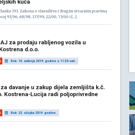
eljskih kuća
anka 391. Zakona o vlasništvu i drugim stvarnim pravima
oj 91/96, 68/98, 137/99, 22/00, 73/00 i […]
J za prodaju rabljenog vozila u
Kostrena d.o.o.
n
Rok: 10. svibnja 2019. godine u 11:50 sati .
 za davanje u zakup dijela zemljišta k.č.
o. Kostrena-Lucija radi poljoprivredne
n
Rok: 22. ožujka 2019. godine .