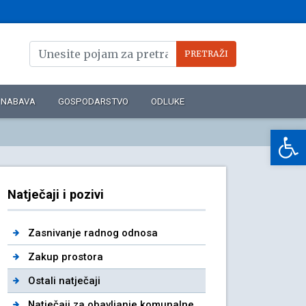
NABAVA
GOSPODARSTVO
ODLUKE
Op
Natječaji i pozivi
Zasnivanje radnog odnosa
Zakup prostora
Ostali natječaji
Natječaji za obavljanje komunalne