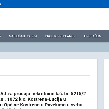
kti
A
NATJEČAJI I POZIVI
PROSTORNI PLANOVI
PRORAČUN
J za prodaju nekretnine k.č. br. 5215/2
ul. 1072 k.o. Kostrena-Lucija u
u Općine Kostrena u Pavekima u svrhu