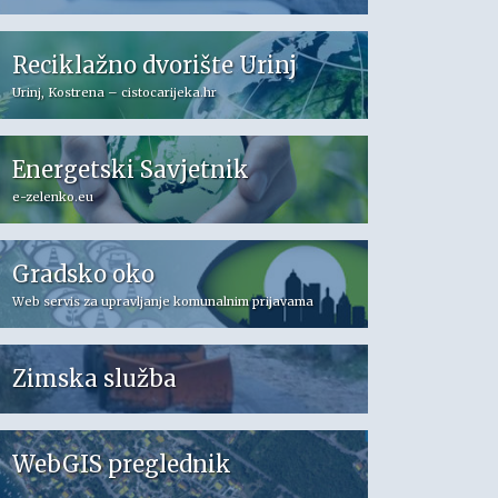
Reciklažno dvorište Urinj
Urinj, Kostrena – cistocarijeka.hr
Energetski Savjetnik
e-zelenko.eu
Gradsko oko
Web servis za upravljanje komunalnim prijavama
Zimska služba
WebGIS preglednik