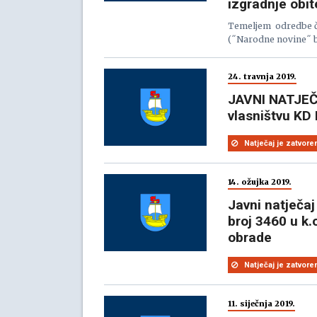
izgradnje obit
Temeljem odredbe čl
(˝Narodne novine˝ br
24. travnja 2019.
JAVNI NATJEČA
vlasništvu KD 
Natječaj je zatvore
14. ožujka 2019.
Javni natječaj
broj 3460 u k.
obrade
Natječaj je zatvore
11. siječnja 2019.