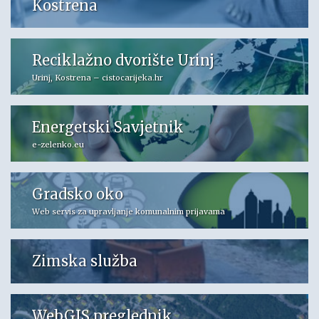
Kostrena
Reciklažno dvorište Urinj
Urinj, Kostrena – cistocarijeka.hr
Energetski Savjetnik
e-zelenko.eu
Gradsko oko
Web servis za upravljanje komunalnim prijavama
Zimska služba
WebGIS preglednik