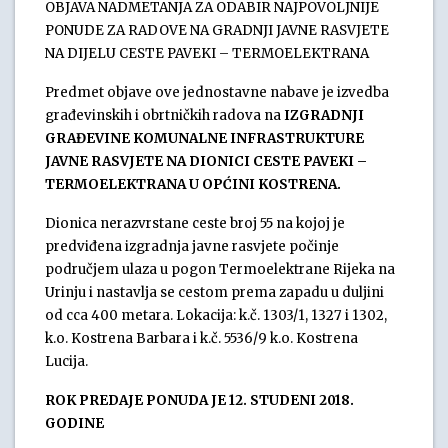
OBJAVA NADMETANJA ZA ODABIR NAJPOVOLJNIJE
PONUDE ZA RADOVE NA GRADNJI JAVNE RASVJETE
NA DIJELU CESTE PAVEKI – TERMOELEKTRANA
Predmet objave ove jednostavne nabave je izvedba
građevinskih i obrtničkih radova na
IZGRADNJI
GRAĐEVINE KOMUNALNE INFRASTRUKTURE
JAVNE RASVJETE NA DIONICI CESTE PAVEKI –
TERMOELEKTRANA U OPĆINI KOSTRENA.
Dionica nerazvrstane ceste broj 55 na kojoj je
predviđena izgradnja javne rasvjete počinje
područjem ulaza u pogon Termoelektrane Rijeka na
Urinju i nastavlja se cestom prema zapadu u duljini
od cca 400 metara. Lokacija: k.č. 1303/1, 1327 i 1302,
k.o. Kostrena Barbara i k.č. 5536/9 k.o. Kostrena
Lucija.
ROK PREDAJE PONUDA JE 12. STUDENI 2018.
GODINE