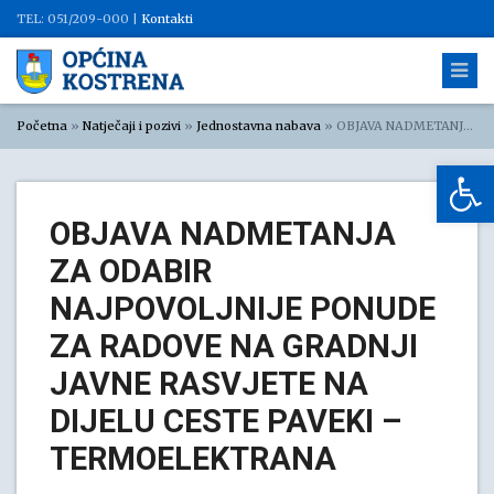
TEL: 051/209-000 |
Kontakti
Početna
»
Natječaji i pozivi
»
Jednostavna nabava
»
OBJAVA NADMETANJA ZA ODABIR NAJPOVOLJNIJE PONUDE ZA RADOVE NA GRADNJI JAVNE RASVJETE NA DIJELU CESTE PAVEKI – TERMOELEKTRANA
Op
OBJAVA NADMETANJA
ZA ODABIR
NAJPOVOLJNIJE PONUDE
ZA RADOVE NA GRADNJI
JAVNE RASVJETE NA
DIJELU CESTE PAVEKI –
TERMOELEKTRANA