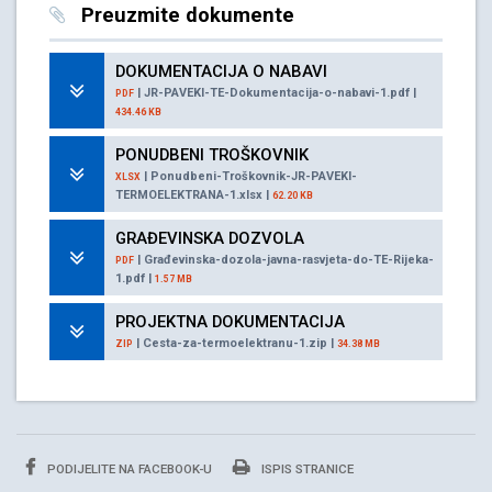
Preuzmite dokumente
DOKUMENTACIJA O NABAVI
| JR-PAVEKI-TE-Dokumentacija-o-nabavi-1.pdf |
PDF
434.46 KB
PONUDBENI TROŠKOVNIK
| Ponudbeni-Troškovnik-JR-PAVEKI-
XLSX
TERMOELEKTRANA-1.xlsx |
62.20 KB
GRAĐEVINSKA DOZVOLA
| Građevinska-dozola-javna-rasvjeta-do-TE-Rijeka-
PDF
1.pdf |
1.57 MB
PROJEKTNA DOKUMENTACIJA
| Cesta-za-termoelektranu-1.zip |
ZIP
34.38 MB
PODIJELITE NA FACEBOOK-U
ISPIS STRANICE