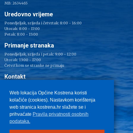
MB: 2634465
Uredovno vrijeme
Ponedjeljak, srijeda i četvrtak: 8:00 - 16:00
Utorak: 8:00 - 17:00
Petak: 8:00 - 15:00
Primanje stranaka
Ponedjeljak, srijeda i petak: 9:00 - 12:00
Utorak: 13:00 - 17:00
Četvrtkom se stranke ne primaju
Kontakt
Adresa: Sv. Lucija 38
Tel: 051/ 209 000
Web lokacija Općine Kostrena koristi
Fax: 051/ 289 400
kolačiće (cookies). Nastavkom korištenja
E-mail:
kostrena@kostrena.hr
web stranica kostrena.hr slažete se i
Kontakt informacije
prihvaćate
Pravila privatnosti osobnih
Uvjeti korištenja
podataka.
Pravo na pristup informacijama
Zaštita privatnosti