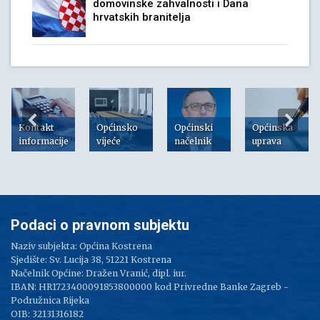
domovinske zahvalnosti i Dana
hrvatskih branitelja
Kontakt
Općinsko
Općinski
Općinska
informacije
vijeće
načelnik
uprava
Podaci o pravnom subjektu
Naziv subjekta: Općina Kostrena
Sjedište: Sv. Lucija 38, 51221 Kostrena
Načelnik Općine: Dražen Vranić, dipl. iur.
IBAN: HR1723400091853800000 kod Privredne Banke Zagreb -
Podružnica Rijeka
OIB: 32131316182