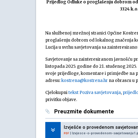
Prijedlog Odluke o proglašenju dobrom od 
3324 k.o
Na službenoj mrežnoj stranici Općine Kostre
proglašenju dobrom od lokalnog značenja kom
Lucija u svrhu savjetovanja sa zainteresiran
Savjetovanje sa zainteresiranom javnošću prov
listopada 2025. godine do 21. studenog 2025.
svoje prijedloge, komentare i primjedbe na p
adresu:
kostrena@kostrena.hr
na obrascu u p
Cjelokupni
tekst Poziva savjetovanja
,
prijedl
privitku objave.
Preuzmite dokumente
Izvješće o provedenom savjetovan
| Izvjesce-o-provedenom-savjetovanju1.p
PDF