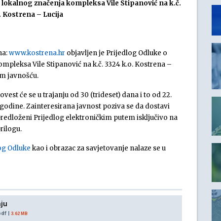
lokalnog značenja kompleksa Vile Stipanović na k.č.
. Kostrena – Lucija
na:
www.kostrena.hr
objavljen je Prijedlog Odluke o
pleksa Vile Stipanović na k.č. 3324 k.o. Kostrena –
om javnošću.
est će se u trajanju od 30 (trideset) dana i to od 22.
 godine. Zainteresirana javnost poziva se da dostavi
redloženi Prijedlog elektroničkim putem isključivo na
rilogu.
og Odluke
kao i obrazac za savjetovanje nalaze se u
ju
df |
3.62 MB