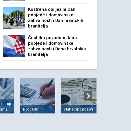
Kostrena obilježila Dan
pobjede i domovinske
zahvalnosti i Dan hrvatskih
branitelja
Čestitka povodom Dana
pobjede i domovinske
zahvalnosti i Dana hrvatskih
branitelja
pristup
jama
Proračun
Natječaji i pozivi
Dokumenti