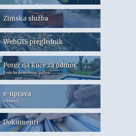
Zimska služba
WebGIS preglednik
Porez na kuće za odmor
Poziv za podnošenje prijava
e-uprava
OBRASCI
Dokumenti