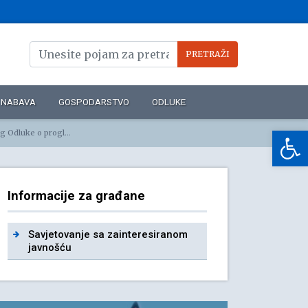
NABAVA
GOSPODARSTVO
ODLUKE
Op
ć na k.č. 3324 k.o. Kostrena – Lucija
Informacije za građane
Savjetovanje sa zainteresiranom
javnošću