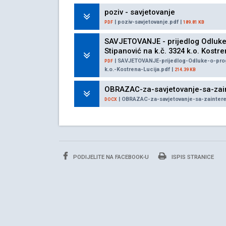
poziv - savjetovanje
| poziv-savjetovanje.pdf |
PDF
189.81 KB
SAVJETOVANJE - prijedlog Odluke 
Stipanović na k.č. 3324 k.o. Kostre
| SAVJETOVANJE-prijedlog-Odluke-o-prog
PDF
k.o.-Kostrena-Lucija.pdf |
214.39 KB
OBRAZAC-za-savjetovanje-sa-zai
| OBRAZAC-za-savjetovanje-sa-zainter
DOCX
PODIJELITE NA FACEBOOK-U
ISPIS STRANICE