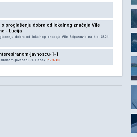
o proglašenju dobra od lokalnog značaja Vile
na - Lucija
lasenju-dobra-od-lokalnog-znacaja-Vile-Stipanovic-na-k.c.-3324-
nteresiranom-javnoscu-1-1
esiranom-javnoscu-1-1.docx |
17.37 KB