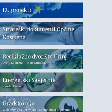
EU projekti
Strateški dokumenti Općine
Kostrena
Reciklažno dvorište Urinj
Urinj, Kostrena – cistocarijeka.hr
Energetski Savjetnik
e-zelenko.eu
Gradsko oko
Web servis za upravljanje komunalnim prijavama