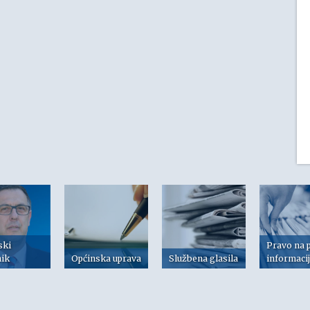
ski
Pravo na 
nik
Općinska uprava
Službena glasila
informaci