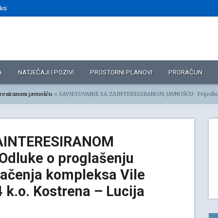
kti
A
NATJEČAJI I POZIVI
PROSTORNI PLANOVI
PRORAČUN
eresiranom javnošću
»
SAVJETOVANJE SA ZAINTERESIRANOM JAVNOŠĆU- Prijedlog Odluke o proglašenju dobrom od lokalnog značenja kompleksa Vile Stipanovi
AINTERESIRANOM
Odluke o proglašenju
ačenja kompleksa Vile
 k.o. Kostrena – Lucija