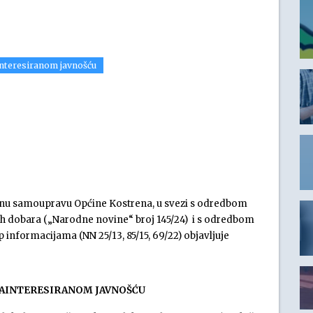
interesiranom javnošću
alnu samoupravu Općine Kostrena, u svezi s odredbom
rnih dobara („Narodne novine“ broj 145/24) i s odredbom
p informacijama (NN 25/13, 85/15, 69/22) objavljuje
ZAINTERESIRANOM JAVNOŠĆU