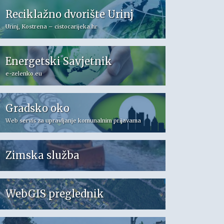
Reciklažno dvorište Urinj
Urinj, Kostrena – cistocarijeka.hr
Energetski Savjetnik
e-zelenko.eu
Gradsko oko
Web servis za upravljanje komunalnim prijavama
Zimska služba
WebGIS preglednik