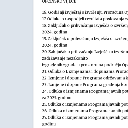
OPĆINSKO VIJEĆE
16. Godišnji izvještaj o izvršenju Proračuna
17. Odluka o raspodjeli rezultata poslovanja 
18. Zaključak o prihvaćanju Izvješća o izvr
2024. godinu
19. Zaključak o prihvaćanju Izvješća o izvrš
2024. godinu
20. Zaključak o prihvaćanju Izvješća o izvrš
zadržavanje nezakonito
izgrađenih zgrada u prostoru na području Op
21. Odluka o I. izmjenama i dopunama Prora
22. Izmjene i dopune Programa održavanja k
23. Izmjene i dopune Programa građenja komu
24. Odluka o izmjenama Programa javnih pot
za 2025. godinu
25. Odluka o izmjenama Programa javnih potr
26. Odluka o izmjenama Programa javnih potr
27. Odluka o izmjenama Programa javnih potre
godinu