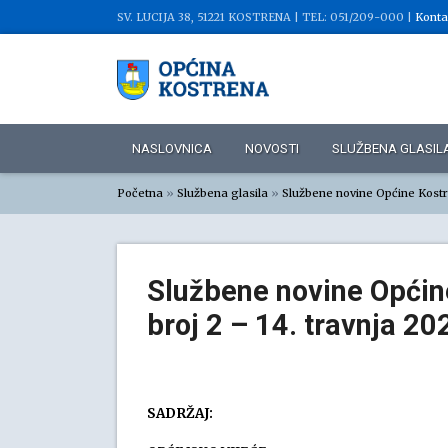
SV. LUCIJA 38, 51221 KOSTRENA |
TEL: 051/209-000 |
Konta
NASLOVNICA
NOVOSTI
SLUŽBENA GLASIL
Početna
»
Službena glasila
»
Službene novine Općine Kost
Službene novine Općine
broj 2 – 14. travnja 20
SADRŽAJ: