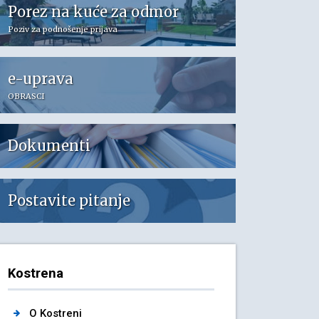
Porez na kuće za odmor
Poziv za podnošenje prijava
e-uprava
OBRASCI
Dokumenti
Postavite pitanje
Kostrena
O Kostreni