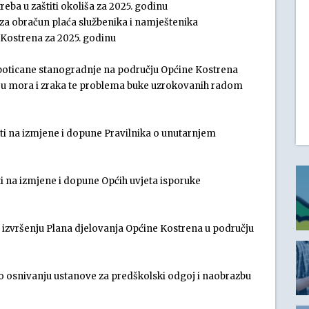
ba u zaštiti okoliša za 2025. godinu
 za obračun plaća službenika i namještenika
Kostrena za 2025. godinu
 poticane stanogradnje na području Općine Kostrena
enju mora i zraka te problema buke uzrokovanih radom
ti na izmjene i dopune Pravilnika o unutarnjem
i na izmjene i dopune Općih uvjeta isporuke
o izvršenju Plana djelovanja Općine Kostrena u području
 o osnivanju ustanove za predškolski odgoj i naobrazbu