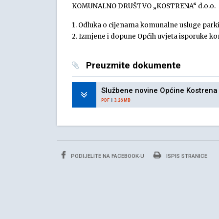
KOMUNALNO DRUŠTVO „KOSTRENA“ d.o.o.
1. Odluka o cijenama komunalne usluge park
2. Izmjene i dopune Općih uvjeta isporuke k
Preuzmite dokumente
Službene novine Općine Kostrena
|
PDF
3.26 MB
PODIJELITE NA FACEBOOK-U
ISPIS STRANICE