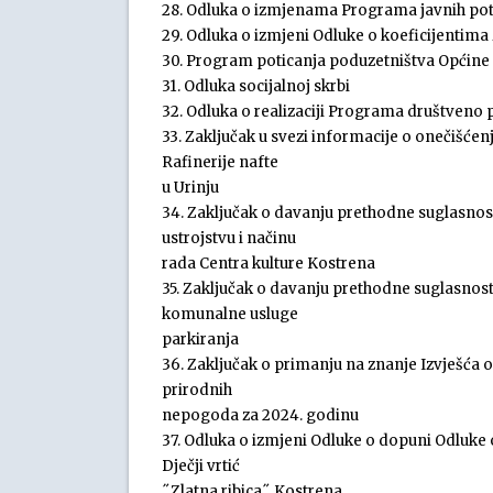
28. Odluka o izmjenama Programa javnih potre
29. Odluka o izmjeni Odluke o koeficijentima
30. Program poticanja poduzetništva Općine 
31. Odluka socijalnoj skrbi
32. Odluka o realizaciji Programa društveno
33. Zaključak u svezi informacije o onečišć
Rafinerije nafte
u Urinju
34. Zaključak o davanju prethodne suglasnos
ustrojstvu i načinu
rada Centra kulture Kostrena
35. Zaključak o davanju prethodne suglasnost
komunalne usluge
parkiranja
36. Zaključak o primanju na znanje Izvješća 
prirodnih
nepogoda za 2024. godinu
37. Odluka o izmjeni Odluke o dopuni Odluke
Dječji vrtić
˝Zlatna ribica˝ Kostrena