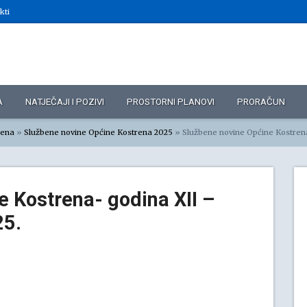
kti
A
NATJEČAJI I POZIVI
PROSTORNI PLANOVI
PRORAČUN
rena
»
Službene novine Općine Kostrena 2025
»
Službene novine Općine Kostrena- godina XII – 
 Kostrena- godina XII –
25.