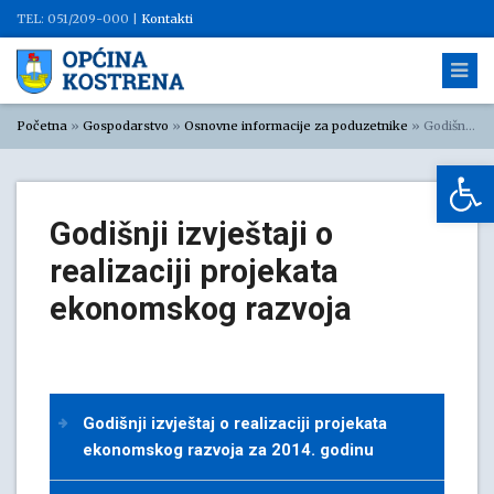
TEL: 051/209-000 |
Kontakti
Početna
»
Gospodarstvo
»
Osnovne informacije za poduzetnike
»
Godišnji izvještaji o realizaciji projekata ekonomskog razvoja
Op
Godišnji izvještaji o
realizaciji projekata
ekonomskog razvoja
Godišnji izvještaj o realizaciji projekata
ekonomskog razvoja za 2014. godinu