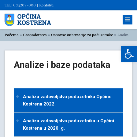
TEL: 051/209-000 |
Kontakti
Početna
»
Gospodarstvo
»
Osnovne informacije za poduzetnike
»
Analize i baze podataka
Op
Analize i baze podataka
Analiza zadovoljstva poduzetnika Općine
Kostrena 2022.
Analiza zadovoljstva poduzetnika u Općini
Kostrena u 2020. g.