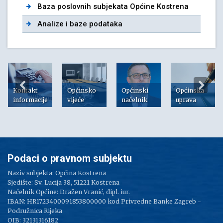
Baza poslovnih subjekata Općine Kostrena
Analize i baze podataka
Kontakt
Općinsko
Općinski
Općinska
informacije
vijeće
načelnik
uprava
Podaci o pravnom subjektu
Naziv subjekta: Općina Kostrena
Sjedište: Sv. Lucija 38, 51221 Kostrena
Načelnik Općine: Dražen Vranić, dipl. iur.
IBAN: HR1723400091853800000 kod Privredne Banke Zagreb -
Podružnica Rijeka
OIB: 32131316182