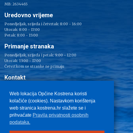
MB: 2634465
Uredovno vrijeme
Ponedjeljak, srijeda i četvrtak: 8:00 - 16:00
Utorak: 8:00 - 17:00
Petak: 8:00 - 15:00
Primanje stranaka
Ponedjeljak, srijeda i petak: 9:00 - 12:00
Utorak: 13:00 - 17:00
Četvrtkom se stranke ne primaju
Kontakt
Adresa: Sv. Lucija 38
Tel: 051/ 209 000
Web lokacija Općine Kostrena koristi
Fax: 051/ 289 400
kolačiće (cookies). Nastavkom korištenja
E-mail:
kostrena@kostrena.hr
web stranica kostrena.hr slažete se i
Kontakt informacije
prihvaćate
Pravila privatnosti osobnih
Uvjeti korištenja
podataka.
Pravo na pristup informacijama
Zaštita privatnosti