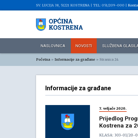
SV. LUCIJA 38, 51221 KOSTRENA |
TEL: 051/209-000 |
Konta
NASLOVNICA
NOVOSTI
SLUŽBENA GLASIL
Početna
»
Informacije za građane
»
Stranica 24
Informacije za građane
7. veljače 2020.
Prijedlog Pro
Kostrena za 2
KLASA: 303-01/20-01