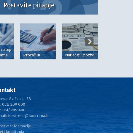
Postavite pitanje
pristup
jama
Proračun
Natječaji i pozivi
Dokumenti
ontakt
esa: Sv. Lucija 38
: 051/ 209 000
: 051/ 289 400
mail:
kostrena@kostrena.hr
ntakt informacije
eti korištenja