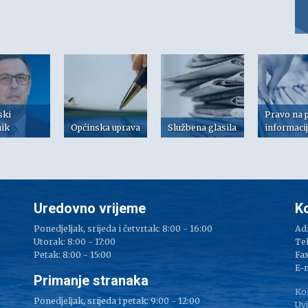
ski
Pravo na 
nik
Općinska uprava
Službena glasila
informaci
Uredovno vrijeme
K
Ponedjeljak, srijeda i četvrtak: 8:00 - 16:00
Adr
Utorak: 8:00 - 17:00
Tel
Petak: 8:00 - 15:00
Fax
e
E-
Primanje stranaka
Ko
Ponedjeljak, srijeda i petak: 9:00 - 12:00
Uvj