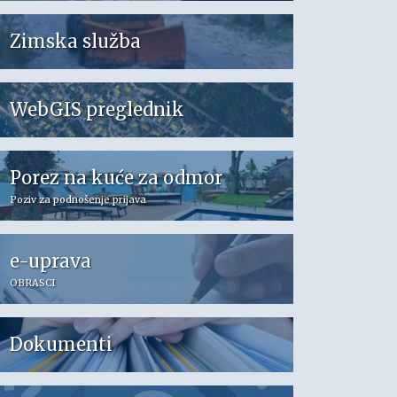
Zimska služba
WebGIS preglednik
Porez na kuće za odmor
Poziv za podnošenje prijava
e-uprava
OBRASCI
Dokumenti