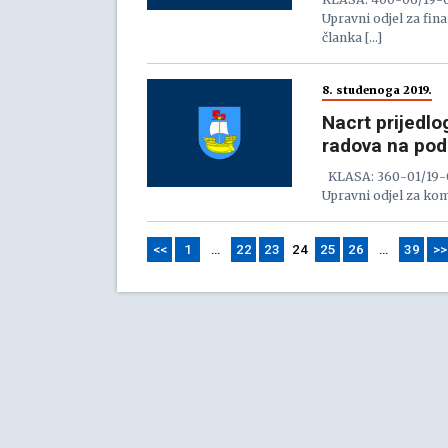
Upravni odjel za fin
članka […]
8. studenoga 2019.
Nacrt prijedl
radova na pod
KLASA: 360-01/19-01
Upravni odjel za komu
<<
1
…
22
23
24
25
26
…
39
>>