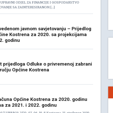
UPRAVNI ODJEL ZA FINANCIJE I GOSPODARSTVO
TOVANJE SA ZAINTERESIRANOM […]
ovedenom javnom savjetovanju – Prijedlog
ine Kostrena za 2020. sa projekcijama
2. godinu
t prijedloga Odluke o privremenoj zabrani
ručju Općine Kostrena
računa Općine Kostrena za 2020. godinu
a za 2021. i 2022. godinu
/7 URBROJ: 2170-07-06-19-8 Kostrena, 15. studenog 2019.