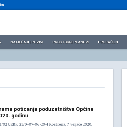
kti
A
NATJEČAJI I POZIVI
PROSTORNI PLANOVI
PRORAČUN
grama poticanja poduzetništva Općine
020. godinu
/02 URBR: 2170-07-06-20-1 Kostrena, 7. veljače 2020.