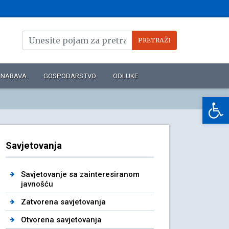
NABAVA
GOSPODARSTVO
ODLUKE
Op
Savjetovanja
Savjetovanje sa zainteresiranom
javnošću
Zatvorena savjetovanja
Otvorena savjetovanja