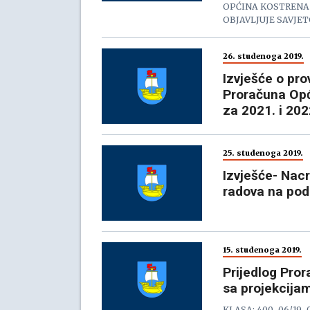
OPĆINA KOSTRENA 
OBJAVLJUJE SAVJE
26. studenoga 2019.
Izvješće o pr
Proračuna Opć
za 2021. i 202
25. studenoga 2019.
Izvješće- Nacr
radova na pod
15. studenoga 2019.
Prijedlog Pro
sa projekcijam
KLASA: 400-06/19-01