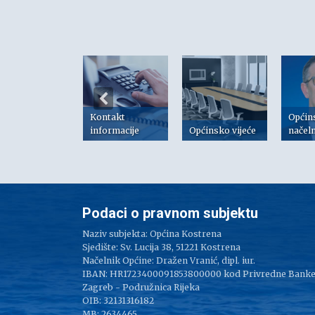
Kontakt
Općin
risni linkovi
informacije
Općinsko vijeće
načel
Podaci o pravnom subjektu
Naziv subjekta: Općina Kostrena
Sjedište: Sv. Lucija 38, 51221 Kostrena
Načelnik Općine: Dražen Vranić, dipl. iur.
IBAN: HR1723400091853800000 kod Privredne Bank
Zagreb - Podružnica Rijeka
OIB: 32131316182
MB: 2634465