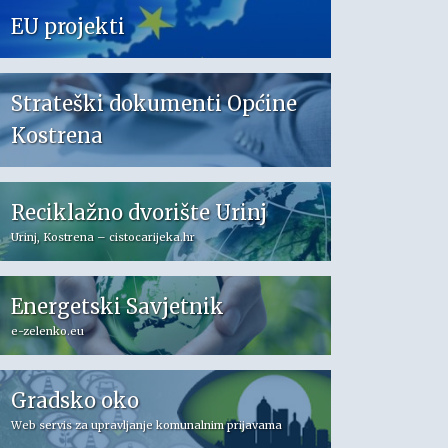
EU projekti
Strateški dokumenti Općine
Kostrena
Reciklažno dvorište Urinj
Urinj, Kostrena – cistocarijeka.hr
Energetski Savjetnik
e-zelenko.eu
Gradsko oko
Web servis za upravljanje komunalnim prijavama