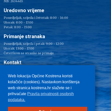
MB: 2634465
Uredovno vrijeme
Ponedjeljak, srijeda i četvrtak: 8:00 - 16:00
Utorak: 8:00 - 17:00
Petak: 8:00 - 15:00
Primanje stranaka
Ponedjeljak, srijeda i petak: 9:00 - 12:00
Utorak: 13:00 - 17:00
Četvrtkom se stranke ne primaju
Kontakt
Adresa: Sv. Lucija 38
Tel: 051/ 209 000
Web lokacija Općine Kostrena koristi
Fax: 051/ 289 400
kolačiće (cookies). Nastavkom korištenja
E-mail:
kostrena@kostrena.hr
web stranica kostrena.hr slažete se i
Kontakt informacije
prihvaćate
Pravila privatnosti osobnih
Uvjeti korištenja
podataka.
Pravo na pristup informacijama
Zaštita privatnosti