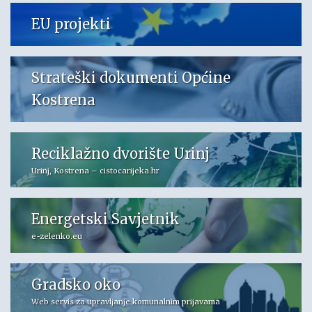
EU projekti
Strateški dokumenti Općine
Kostrena
Reciklažno dvorište Urinj
Urinj, Kostrena – cistocarijeka.hr
Energetski Savjetnik
e-zelenko.eu
Gradsko oko
Web servis za upravljanje komunalnim prijavama