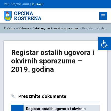
TEL: 051/209-000 |
Kontakti
Početna
»
Nabava
»
Ostali ugovori i okvirni sporazumi
»
Registar ostalih ugovora i okvirnih sporazuma – 2019. godina
Op
Registar ostalih ugovora i
okvirnih sporazuma –
2019. godina
Preuzmite dokumente
Registar ostalih ugovora i okvirnih