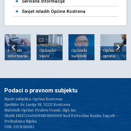
Servisne informacije
Savjet mladih Općine Kostrena
Kontakt
Općinsko
Općinski
Općinska
informacije
vijeće
načelnik
uprava
Podaci o pravnom subjektu
Naziv subjekta: Općina Kostrena
Sjedište: Sv. Lucija 38, 51221 Kostrena
Načelnik Općine: Dražen Vranić, dipl. iur.
IBAN: HR1723400091853800000 kod Privredne Banke Zagreb -
Podružnica Rijeka
OIB: 32131316182