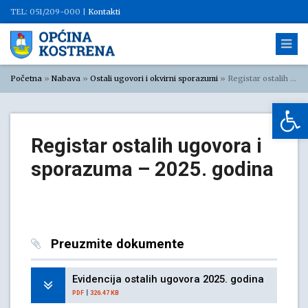
TEL: 051/209-000 |
Kontakti
Početna
»
Nabava
»
Ostali ugovori i okvirni sporazumi
»
Registar ostalih ugovora i sporazuma – 2025. godina
Op
Registar ostalih ugovora i
sporazuma – 2025. godina
Preuzmite dokumente
Evidencija ostalih ugovora 2025. godina
|
PDF
326.47 KB