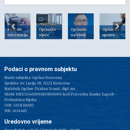
Kontakt
Općinsko
Općinski
Općinska
informacije
vijeće
načelnik
uprava
Podaci o pravnom subjektu
Naziv subjekta: Općina Kostrena
Sjedište: Sv. Lucija 38, 51221 Kostrena
Načelnik Općine: Dražen Vranić, dipl. iur.
IBAN: HR1723400091853800000 kod Privredne Banke Zagreb -
Podružnica Rijeka
OIB: 32131316182
MB: 2634465
Uredovno vrijeme