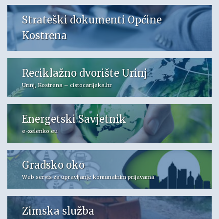
Strateški dokumenti Općine
Kostrena
Reciklažno dvorište Urinj
Urinj, Kostrena – cistocarijeka.hr
Energetski Savjetnik
e-zelenko.eu
Gradsko oko
Web servis za upravljanje komunalnim prijavama
Zimska služba