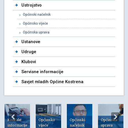
Ustrojstvo
Općinski načelnik
Općinsko vijeće
Općinska uprava
Ustanove
Udruge
Klubovi
Servisne informacije
Savjet mladih Općine Kostrena
Kontakt
Općinsko
Općinski
Općinska
informacije
vijeće
načelnik
uprava