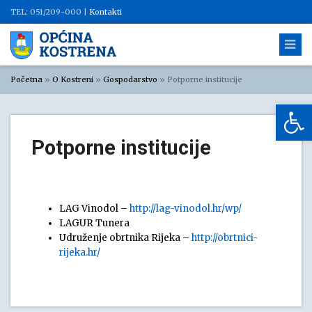
TEL: 051/209-000 |
Kontakti
Početna
»
O Kostreni
»
Gospodarstvo
»
Potporne institucije
Op
Potporne institucije
LAG Vinodol –
http://lag-vinodol.hr/wp/
LAGUR Tunera
Udruženje obrtnika Rijeka –
http://obrtnici-
rijeka.hr/