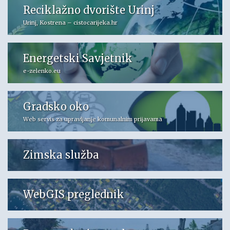
Reciklažno dvorište Urinj
Urinj, Kostrena – cistocarijeka.hr
Energetski Savjetnik
e-zelenko.eu
Gradsko oko
Web servis za upravljanje komunalnim prijavama
Zimska služba
WebGIS preglednik