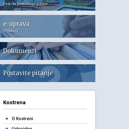
Poziv za podnošenje prijava
e-uprava
OBRASCI
Dokumenti
Postavite pitanje
Kostrena
O Kostreni
Ustrojstvo