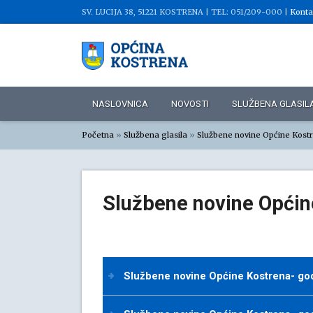
SV. LUCIJA 38, 51221 KOSTRENA |
TEL: 051/209-000 |
Konta
NASLOVNICA
NOVOSTI
SLUŽBENA GLASIL
Početna
»
Službena glasila
»
Službene novine Općine Kost
Službene novine Općin
Službene novine Općine Kostrena- godi