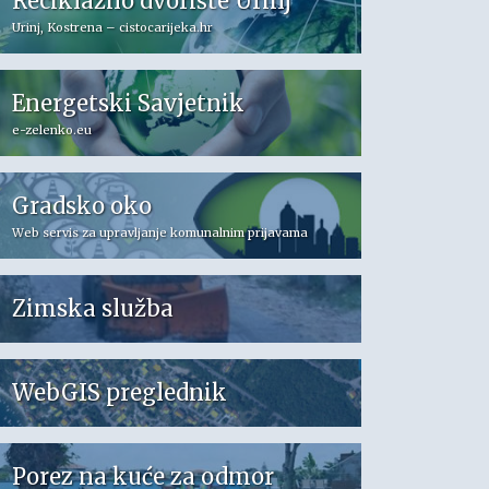
Reciklažno dvorište Urinj
Urinj, Kostrena – cistocarijeka.hr
Energetski Savjetnik
e-zelenko.eu
Gradsko oko
Web servis za upravljanje komunalnim prijavama
Zimska služba
WebGIS preglednik
Porez na kuće za odmor