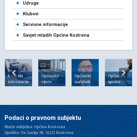
Udruge
Klubovi
Servisne informacije
Savjet mladih Općine Kostrena
Kontakt
Općinsko
Općinski
Općinska
informacije
vijeće
načelnik
uprava
Podaci o pravnom subjektu
Naziv subjekta: Općina Kostrena
Sjedište: Sv. Lucija 38, 51221 Kostrena