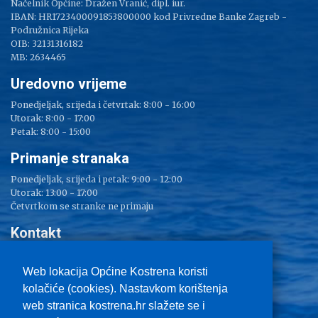
Načelnik Općine: Dražen Vranić, dipl. iur.
IBAN: HR1723400091853800000 kod Privredne Banke Zagreb -
Podružnica Rijeka
OIB: 32131316182
MB: 2634465
Uredovno vrijeme
Ponedjeljak, srijeda i četvrtak: 8:00 - 16:00
Utorak: 8:00 - 17:00
Petak: 8:00 - 15:00
Primanje stranaka
Ponedjeljak, srijeda i petak: 9:00 - 12:00
Utorak: 13:00 - 17:00
Četvrtkom se stranke ne primaju
Kontakt
Adresa: Sv. Lucija 38
Tel: 051/ 209 000
Web lokacija Općine Kostrena koristi
Fax: 051/ 289 400
kolačiće (cookies). Nastavkom korištenja
E-mail:
kostrena@kostrena.hr
web stranica kostrena.hr slažete se i