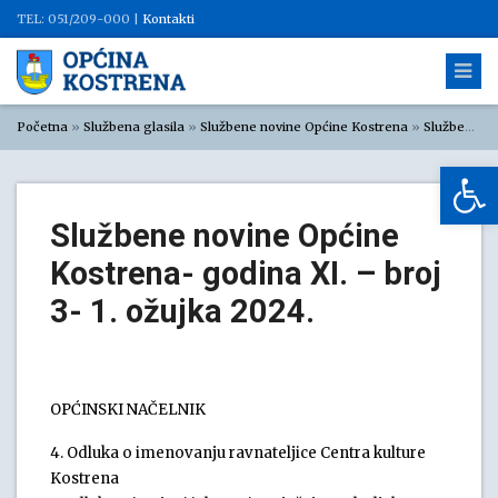
TEL: 051/209-000 |
Kontakti
Početna
»
Službena glasila
»
Službene novine Općine Kostrena
»
Službene novine Općine Kostrena 2024
Op
Službene novine Općine
Kostrena- godina XI. – broj
3- 1. ožujka 2024.
OPĆINSKI NAČELNIK
4. Odluka o imenovanju ravnateljice Centra kulture
Kostrena