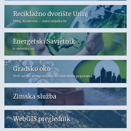
Reciklažno dvorište Urinj
Urinj, Kostrena – cistocarijeka.hr
Energetski Savjetnik
e-zelenko.eu
Gradsko oko
Web servis za upravljanje komunalnim prijavama
Zimska služba
WebGIS preglednik