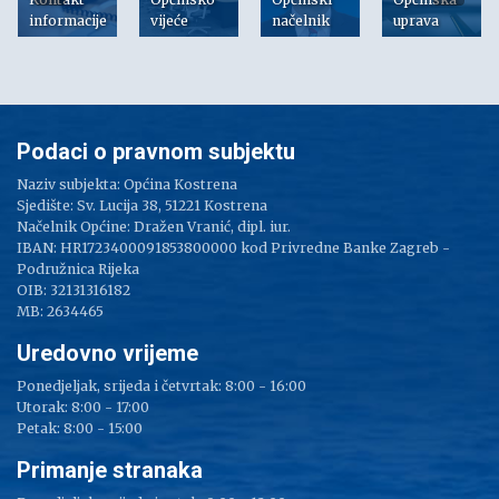
informacije
vijeće
načelnik
uprava
Podaci o pravnom subjektu
Naziv subjekta: Općina Kostrena
Sjedište: Sv. Lucija 38, 51221 Kostrena
Načelnik Općine: Dražen Vranić, dipl. iur.
IBAN: HR1723400091853800000 kod Privredne Banke Zagreb -
Podružnica Rijeka
OIB: 32131316182
MB: 2634465
Uredovno vrijeme
Ponedjeljak, srijeda i četvrtak: 8:00 - 16:00
Utorak: 8:00 - 17:00
Petak: 8:00 - 15:00
Primanje stranaka