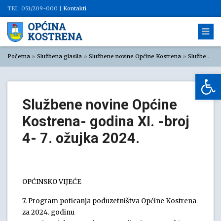
TEL: 051/209-000 |
Kontakti
Početna
»
Službena glasila
»
Službene novine Općine Kostrena
»
Službene novine Općine Kostrena 2024
Op
Službene novine Općine
Kostrena- godina XI. -broj
4- 7. ožujka 2024.
OPĆINSKO VIJEĆE
7. Program poticanja poduzetništva Općine Kostrena
za 2024. godinu