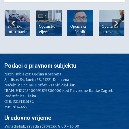
Kontakt
Općinsko
Općinski
Općinska
informacije
vijeće
načelnik
uprava
Podaci o pravnom subjektu
Naziv subjekta: Općina Kostrena
Sjedište: Sv. Lucija 38, 51221 Kostrena
Načelnik Općine: Dražen Vranić, dipl. iur.
IBAN: HR1723400091853800000 kod Privredne Banke Zagreb -
Podružnica Rijeka
OIB: 32131316182
MB: 2634465
Uredovno vrijeme
Ponedjeljak, srijeda i četvrtak: 8:00 - 16:00