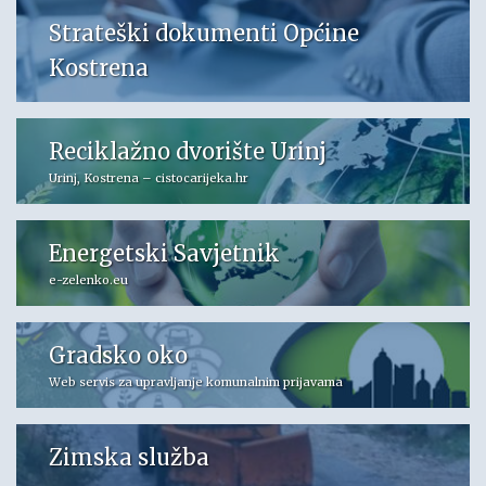
Strateški dokumenti Općine
Kostrena
Reciklažno dvorište Urinj
Urinj, Kostrena – cistocarijeka.hr
Energetski Savjetnik
e-zelenko.eu
Gradsko oko
Web servis za upravljanje komunalnim prijavama
Zimska služba