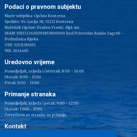
Podaci o pravnom subjektu
Naziv subjekta: Općina Kostrena
Sjedište: Sv. Lucija 38, 51221 Kostrena
Načelnik Općine: Dražen Vranić, dipl. iur.
IBAN: HR1723400091853800000 kod Privredne Banke Zagreb -
Podružnica Rijeka
OIB: 32131316182
MB: 2634465
Uredovno vrijeme
Ponedjeljak, srijeda i četvrtak: 8:00 - 16:00
Utorak: 8:00 - 17:00
Petak: 8:00 - 15:00
Primanje stranaka
Ponedjeljak, srijeda i petak: 9:00 - 12:00
Utorak: 13:00 - 17:00
Četvrtkom se stranke ne primaju
Kontakt
Adresa: Sv. Lucija 38