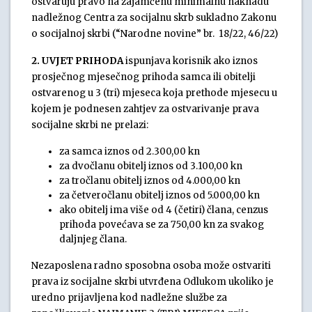
ostvaruju pravo na zajamčenu minimalnu naknadu
nadležnog Centra za socijalnu skrb sukladno Zakonu
o socijalnoj skrbi (“Narodne novine” br. 18/22, 46/22)
2. UVJET PRIHODA
ispunjava korisnik ako iznos
prosječnog mjesečnog prihoda samca ili obitelji
ostvarenog u 3 (tri) mjeseca koja prethode mjesecu u
kojem je podnesen zahtjev za ostvarivanje prava
socijalne skrbi ne prelazi:
za samca iznos od 2.300,00 kn
za dvočlanu obitelj iznos od 3.100,00 kn
za tročlanu obitelj iznos od 4.000,00 kn
za četveročlanu obitelj iznos od 5.000,00 kn
ako obitelj ima više od 4 (četiri) člana, cenzus
prihoda povećava se za 750,00 kn za svakog
daljnjeg člana.
Nezaposlena radno sposobna osoba može ostvariti
prava iz socijalne skrbi utvrđena Odlukom ukoliko je
uredno prijavljena kod nadležne službe za