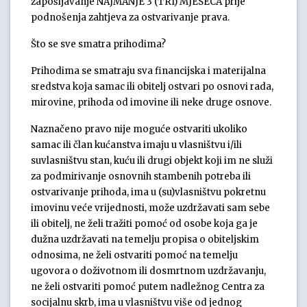
zapošljavanje NAJMANJE 3 (TRI) MJESECA prije
podnošenja zahtjeva za ostvarivanje prava.
Što se sve smatra prihodima?
Prihodima se smatraju sva financijska i materijalna
sredstva koja samac ili obitelj ostvari po osnovi rada,
mirovine, prihoda od imovine ili neke druge osnove.
Naznačeno pravo nije moguće ostvariti ukoliko
samac ili član kućanstva imaju u vlasništvu i/ili
suvlasništvu stan, kuću ili drugi objekt koji im ne služi
za podmirivanje osnovnih stambenih potreba ili
ostvarivanje prihoda, ima u (su)vlasništvu pokretnu
imovinu veće vrijednosti, može uzdržavati sam sebe
ili obitelj, ne želi tražiti pomoć od osobe koja ga je
dužna uzdržavati na temelju propisa o obiteljskim
odnosima, ne želi ostvariti pomoć na temelju
ugovora o doživotnom ili dosmrtnom uzdržavanju,
ne želi ostvariti pomoć putem nadležnog Centra za
socijalnu skrb, ima u vlasništvu više od jednog