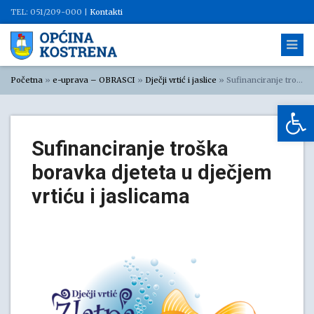
TEL: 051/209-000 |
Kontakti
Početna
»
e-uprava – OBRASCI
»
Dječji vrtić i jaslice
»
Sufinanciranje troška boravka djeteta u dječjem vrtiću i jaslicama
Op
Sufinanciranje troška
boravka djeteta u dječjem
vrtiću i jaslicama