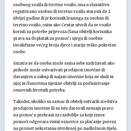
osobnog vozila ili teretno vozilo, ima u vlasništvu
registrirano osobno ili teretno vozilo starosti do 2
(dvije) godine ili je korisnik leasinga za osobno ili
teretno vozilo, osim ako Centar utvrdi da se vozilo
koristi za potrebe prijevoza člana obitelji korisnika
prava na doplatak za pomoć i njegu ili osobne
invalidnine većeg broja djece i starije teško pokretne
osobe.
Smatra se da osoba može sama sebe uzdržavati ako
prihode može ostvarivati prodajom imovine ili
davanjem u zakup ili najam imovine koja ne služi ni
njoj ni članovima njezine obitelji za podmirivanje
osnovnih životnih potreba.
Također, ukoliko su samac ili obitelj ostvarili sredstva
prodajom imovine ili su istu darovali nemaju pravo
na pomoć u prehrani za razdoblje za koje iznos
pomoći odgovara visini osnovice za plaćanje poreza
na promet nekretnina utvrđenoj po nadležnom tijelu.