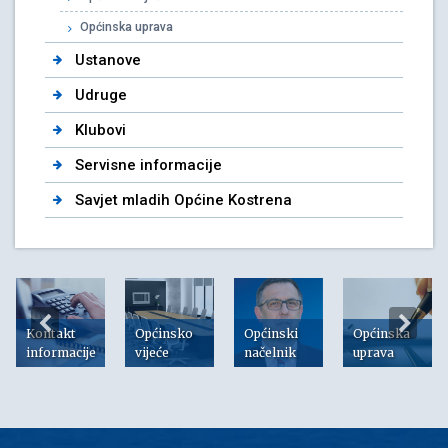
Općinska uprava
Ustanove
Udruge
Klubovi
Servisne informacije
Savjet mladih Općine Kostrena
Kontakt
Općinsko
Općinski
Općinska
informacije
vijeće
načelnik
uprava