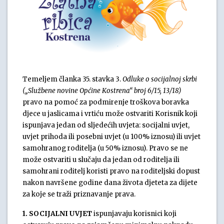
Temeljem članka 35. stavka 3.
Odluke o socijalnoj skrbi
(„Službene novine Općine Kostrena“ broj 6/15, 13/18)
pravo na pomoć za podmirenje troškova boravka
djece u jaslicama i vrtiću može ostvariti Korisnik koji
ispunjava jedan od sljedećih uvjeta: socijalni uvjet,
uvjet prihoda ili posebni uvjet (u 100% iznosu) ili uvjet
samohranog roditelja (u 50% iznosu). Pravo se ne
može ostvariti u slučaju da jedan od roditelja ili
samohrani roditelj koristi pravo na roditeljski dopust
nakon navršene godine dana života djeteta za dijete
za koje se traži priznavanje prava.
1. SOCIJALNI UVJET
ispunjavaju korisnici koji