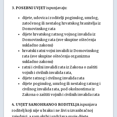
3. POSEBNI UVJET
ispunjavaju:
dijete, udovica i roditelji poginulog, umrlog,
zatočenog ili nestalog hrvatskog branitelja iz
Domovinskog rata
dijete hrvatskog ratnog vojnog invalida iz
Domovinskog rata (sve skupine oštećenja
sukladno zakonu)
hrvatski ratni vojni invalidi iz Domovinskog
rata (sve skupine oštećenja organizma
sukladno zakonu)
ratni i civilni invalidi rata iz Zakona o zaštiti
vojnih i civilnih invalida rata,
dijete ratnog i civilnog invalida rata
dijete poginulog, umrlog ili nestalog ratnog i
civilnog invalida rata, pod okolnostima iz
Zakona o zaštiti vojnih i civilnih invalida rata
4. UVJET SAMOHRANOG RODITELJA
ispunjava
roditelj koji nije u braku i ne živi u izvanbračnoj
zajednici, a sam skrbi i uzdržava svoje dijete