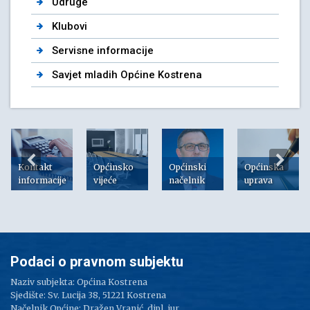
Udruge
Klubovi
Servisne informacije
Savjet mladih Općine Kostrena
Kontakt
Općinsko
Općinski
Općinska
informacije
vijeće
načelnik
uprava
Podaci o pravnom subjektu
Naziv subjekta: Općina Kostrena
Sjedište: Sv. Lucija 38, 51221 Kostrena
Načelnik Općine: Dražen Vranić, dipl. iur.