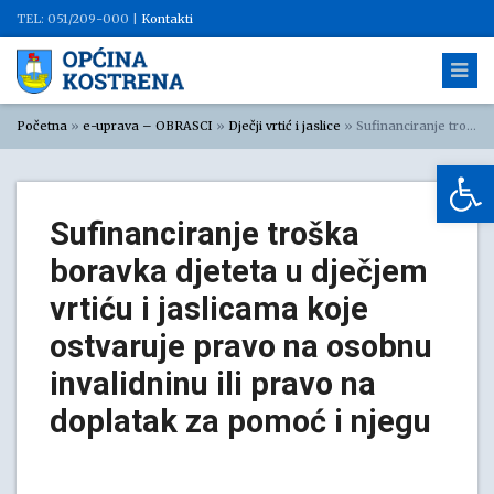
TEL: 051/209-000 |
Kontakti
Početna
»
e-uprava – OBRASCI
»
Dječji vrtić i jaslice
»
Sufinanciranje troška boravka djeteta u dječjem vrtiću i jaslicama koje ostvaruje pravo na osobnu invalidninu ili pravo na doplatak za pomoć i njegu
Op
Sufinanciranje troška
boravka djeteta u dječjem
vrtiću i jaslicama koje
ostvaruje pravo na osobnu
invalidninu ili pravo na
doplatak za pomoć i njegu