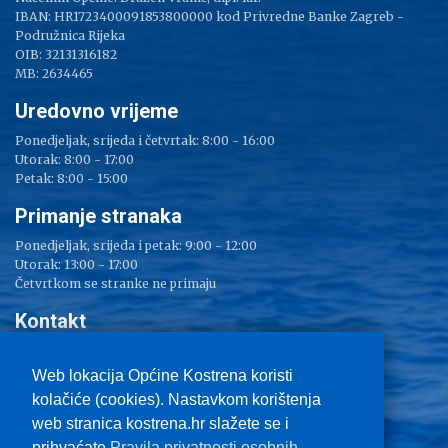
IBAN: HR1723400091853800000 kod Privredne Banke Zagreb -
Podružnica Rijeka
OIB: 32131316182
MB: 2634465
Uredovno vrijeme
Ponedjeljak, srijeda i četvrtak: 8:00 - 16:00
Utorak: 8:00 - 17:00
Petak: 8:00 - 15:00
Primanje stranaka
Ponedjeljak, srijeda i petak: 9:00 - 12:00
Utorak: 13:00 - 17:00
Četvrtkom se stranke ne primaju
Kontakt
Adresa: Sv. Lucija 38
Tel: 051/ 209 000
Web lokacija Općine Kostrena koristi
Fax: 051/ 289 400
kolačiće (cookies). Nastavkom korištenja
E-mail:
kostrena@kostrena.hr
web stranica kostrena.hr slažete se i
Kontakt informacije
prihvaćate
Pravila privatnosti osobnih