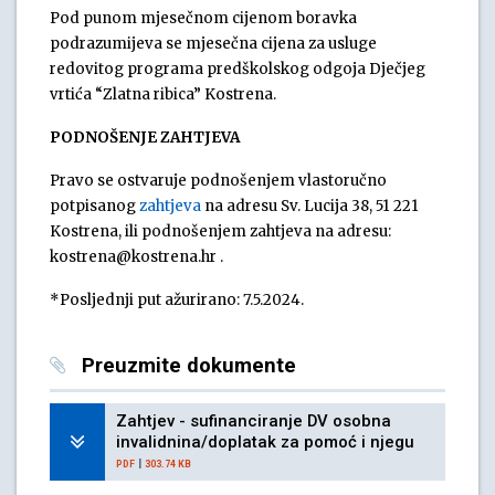
Pod punom mjesečnom cijenom boravka
podrazumijeva se mjesečna cijena za usluge
redovitog programa predškolskog odgoja Dječjeg
vrtića “Zlatna ribica” Kostrena.
PODNOŠENJE ZAHTJEVA
Pravo se ostvaruje podnošenjem vlastoručno
potpisanog
zahtjeva
na adresu Sv. Lucija 38, 51 221
Kostrena, ili podnošenjem zahtjeva na adresu:
kostrena@kostrena.hr .
*Posljednji put ažurirano: 7.5.2024.
Preuzmite dokumente
Zahtjev - sufinanciranje DV osobna
invalidnina/doplatak za pomoć i njegu
|
PDF
303.74 KB