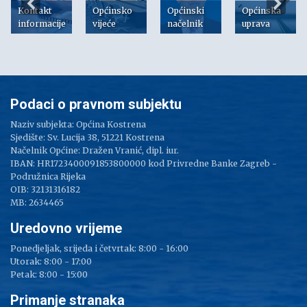
Kontakt
Općinsko
Općinski
Općinska
informacije
vijeće
načelnik
uprava
Podaci o pravnom subjektu
Naziv subjekta: Općina Kostrena
Sjedište: Sv. Lucija 38, 51221 Kostrena
Načelnik Općine: Dražen Vranić, dipl. iur.
IBAN: HR1723400091853800000 kod Privredne Banke Zagreb -
Podružnica Rijeka
OIB: 32131316182
MB: 2634465
Uredovno vrijeme
Ponedjeljak, srijeda i četvrtak: 8:00 - 16:00
Utorak: 8:00 - 17:00
Petak: 8:00 - 15:00
Primanje stranaka