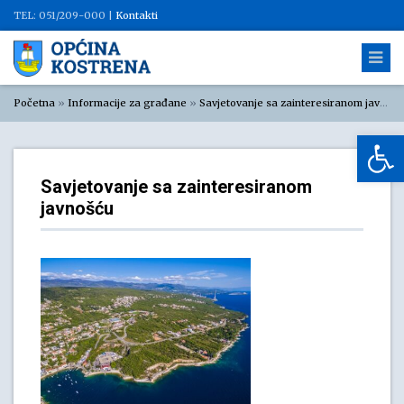
TEL: 051/209-000 |
Kontakti
Početna
»
Informacije za građane
»
Savjetovanje sa zainteresiranom javnošću
Op
Savjetovanje sa zainteresiranom
javnošću