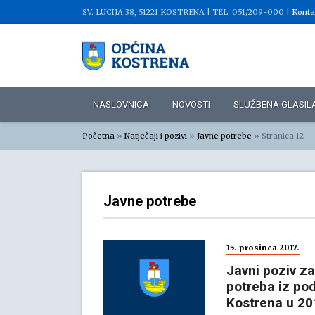
SV. LUCIJA 38, 51221 KOSTRENA |
TEL: 051/209-000 |
Konta
NASLOVNICA
NOVOSTI
SLUŽBENA GLASIL
Početna
»
Natječaji i pozivi
»
Javne potrebe
»
Stranica 12
Javne potrebe
15. prosinca 2017.
Javni poziv za
potreba iz po
Kostrena u 20