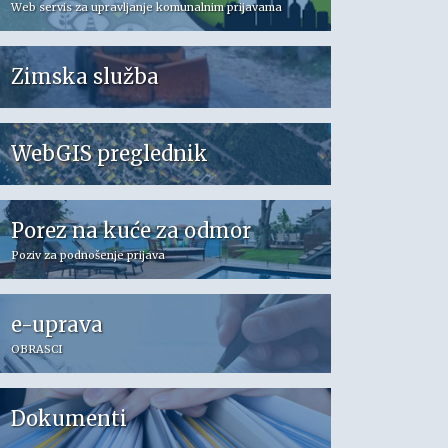
Web servis za upravljanje komunalnim prijavama
Zimska služba
WebGIS preglednik
Porez na kuće za odmor
Poziv za podnošenje prijava
e-uprava
OBRASCI
Dokumenti