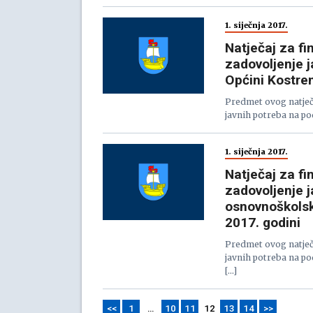
1. siječnja 2017.
Natječaj za fi
zadovoljenje j
Općini Kostren
Predmet ovog natječa
javnih potreba na po
1. siječnja 2017.
Natječaj za fi
zadovoljenje 
osnovnoškolsk
2017. godini
Predmet ovog natječa
javnih potreba na p
[…]
<<
1
…
10
11
12
13
14
>>