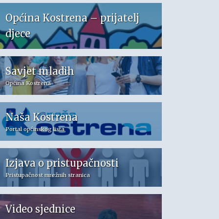
Općina Kostrena – prijatelj
djece
Savjet mladih
Općina Kostrena
Naša Kostrena
Portal općinskog lista
Izjava o pristupačnosti
Pristupačnost mrežnih stranica
Video sjednice