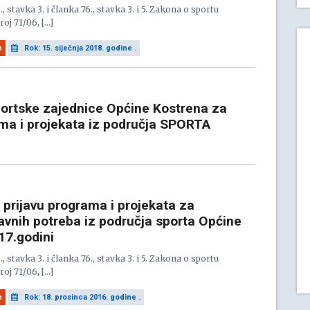
, stavka 3. i članka 76., stavka 3. i 5. Zakona o sportu
oj 71/06, […]
n
Rok: 15. siječnja 2018. godine .
portske zajednice Općine Kostrena za
ama i projekata iz područja SPORTA
 prijavu programa i projekata za
avnih potreba iz područja sporta Općine
17.godini
, stavka 3. i članka 76., stavka 3. i 5. Zakona o sportu
oj 71/06, […]
n
Rok: 18. prosinca 2016. godine .