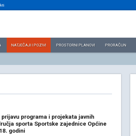
kti
A
NATJEČAJI I POZIVI
PROSTORNI PLANOVI
PRORAČUN
 prijavu programa i projekata javnih
dručja sporta Sportske zajednice Općine
18. godini