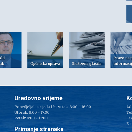
ski
Pravo na 
nik
Općinska uprava
Službena glasila
informaci
Uredovno vrijeme
K
Ponedjeljak, srijeda i četvrtak: 8:00 - 16:00
Adr
Utorak: 8:00 - 17:00
Tel
Petak: 8:00 - 15:00
Fax
e
E-
Primanje stranaka