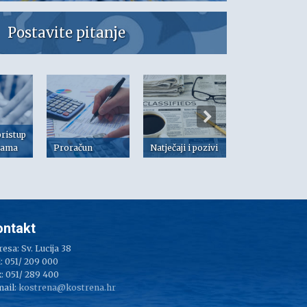
Postavite pitanje
pristup
jama
Proračun
Natječaji i pozivi
Dokumenti
ontakt
esa: Sv. Lucija 38
: 051/ 209 000
: 051/ 289 400
mail:
kostrena@kostrena.hr