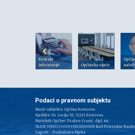
Kontakt
Općin
risni linkovi
informacije
Općinsko vijeće
načel
Podaci o pravnom subjektu
Naziv subjekta: Općina Kostrena
Sjedište: Sv. Lucija 38, 51221 Kostrena
Načelnik Općine: Dražen Vranić, dipl. iur.
IBAN: HR1723400091853800000 kod Privredne Bank
Zagreb - Podružnica Rijeka