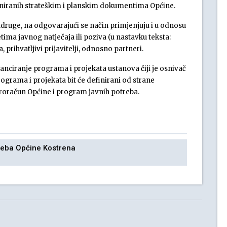
efiniranih strateškim i planskim dokumentima Općine.
druge, na odgovarajući se način primjenjuju i u odnosu
etima javnog natječaja ili poziva (u nastavku teksta:
 prihvatljivi prijavitelji, odnosno partneri.
nciranje programa i projekata ustanova čiji je osnivač
programa i projekata bit će definirani od strane
roračun Općine i program javnih potreba.
otreba Općine Kostrena