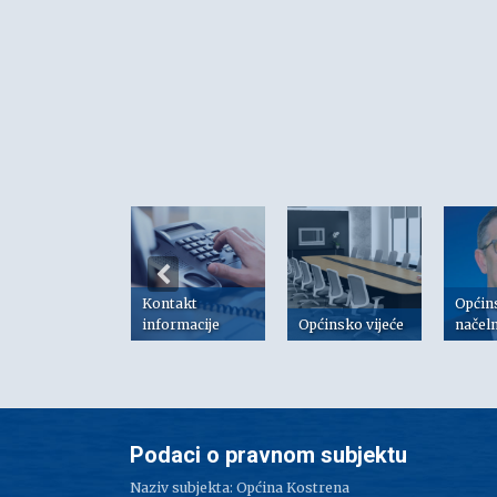
Kontakt
Općin
risni linkovi
informacije
Općinsko vijeće
načel
Podaci o pravnom subjektu
Naziv subjekta: Općina Kostrena