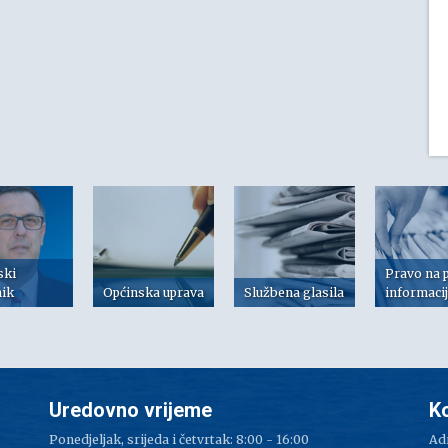
ski
Pravo na 
nik
Općinska uprava
Službena glasila
informaci
Uredovno vrijeme
K
Ponedjeljak, srijeda i četvrtak: 8:00 - 16:00
Adr