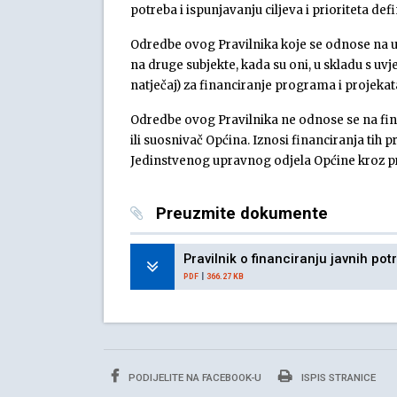
potreba i ispunjavanju ciljeva i prioriteta d
Odredbe ovog Pravilnika koje se odnose na u
na druge subjekte, kada su oni, u skladu s uvj
natječaj) za financiranje programa i projekata,
Odredbe ovog Pravilnika ne odnose se na fina
ili suosnivač Općina. Iznosi financiranja tih 
Jedinstvenog upravnog odjela Općine kroz p
Preuzmite dokumente
Pravilnik o financiranju javnih p
|
PDF
366.27 KB
PODIJELITE NA FACEBOOK-U
ISPIS STRANICE