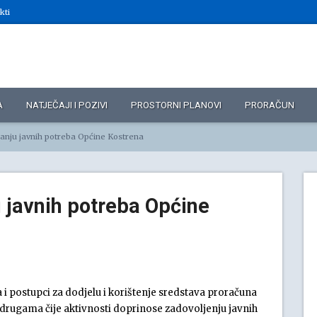
kti
A
NATJEČAJI I POZIVI
PROSTORNI PLANOVI
PRORAČUN
iranju javnih potreba Općine Kostrena
u javnih potreba Općine
a i postupci za dodjelu i korištenje sredstava proračuna
udrugama čije aktivnosti doprinose zadovoljenju javnih