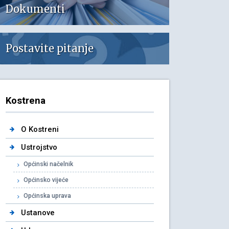
Dokumenti
Postavite pitanje
Kostrena
O Kostreni
Ustrojstvo
Općinski načelnik
Općinsko vijeće
Općinska uprava
Ustanove