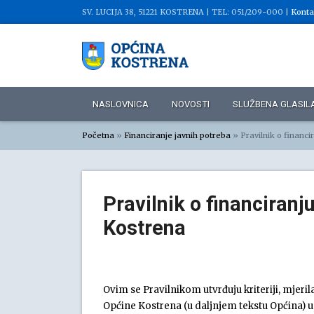
SV. LUCIJA 38, 51221 KOSTRENA |
TEL: 051/209-000 |
Konta
NASLOVNICA
NOVOSTI
SLUŽBENA GLASIL
Početna
»
Financiranje javnih potreba
»
Pravilnik o financ
Pravilnik o financiranj
Kostrena
Ovim se Pravilnikom utvrđuju kriteriji, mjeril
Općine Kostrena (u daljnjem tekstu Općina) 