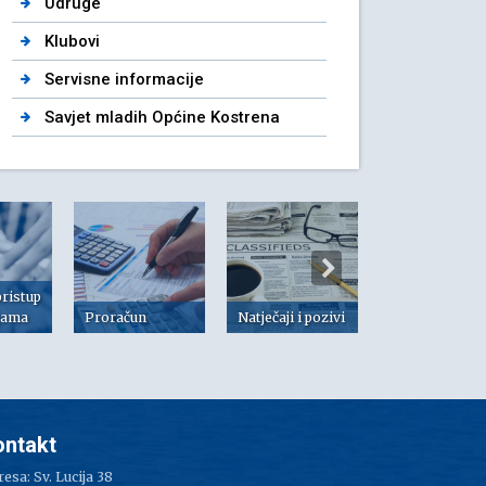
Udruge
Klubovi
Servisne informacije
Savjet mladih Općine Kostrena
pristup
jama
Proračun
Natječaji i pozivi
Dokumenti
ontakt
esa: Sv. Lucija 38