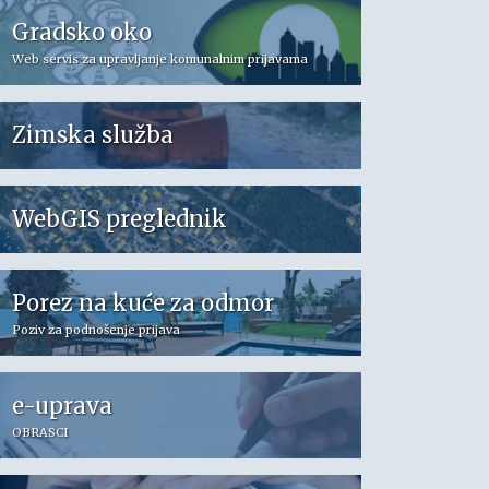
Gradsko oko
Web servis za upravljanje komunalnim prijavama
Zimska služba
WebGIS preglednik
Porez na kuće za odmor
Poziv za podnošenje prijava
e-uprava
OBRASCI