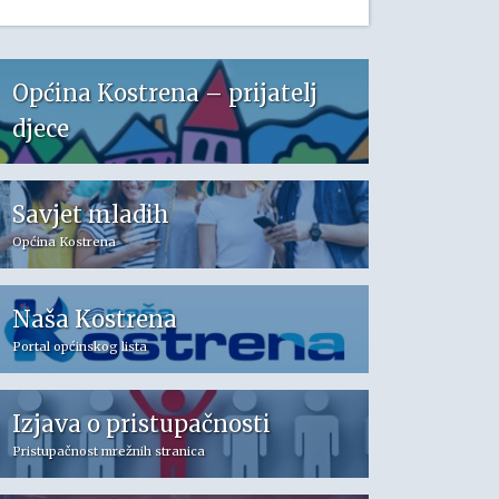
Općina Kostrena – prijatelj
djece
Savjet mladih
Općina Kostrena
Naša Kostrena
Portal općinskog lista
Izjava o pristupačnosti
Pristupačnost mrežnih stranica