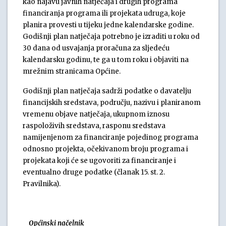
kao najavu javnih natječaja i drugih programa
financiranja programa ili projekata udruga, koje
planira provesti u tijeku jedne kalendarske godine.
Godišnji plan natječaja potrebno je izraditi u roku od
30 dana od usvajanja proračuna za sljedeću
kalendarsku godinu, te ga u tom roku i objaviti na
mrežnim stranicama Općine.
Godišnji plan natječaja sadrži podatke o davatelju
financijskih sredstava, području, nazivu i planiranom
vremenu objave natječaja, ukupnom iznosu
raspoloživih sredstava, rasponu sredstava
namijenjenom za financiranje pojedinog programa
odnosno projekta, očekivanom broju programa i
projekata koji će se ugovoriti za financiranje i
eventualno druge podatke (članak 15. st. 2.
Pravilnika).
O
pćinski načelnik