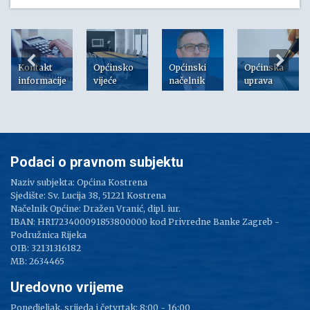
Kontakt
Općinsko
Općinski
Općinska
informacije
vijeće
načelnik
uprava
Podaci o pravnom subjektu
Naziv subjekta: Općina Kostrena
Sjedište: Sv. Lucija 38, 51221 Kostrena
Načelnik Općine: Dražen Vranić, dipl. iur.
IBAN: HR1723400091853800000 kod Privredne Banke Zagreb -
Podružnica Rijeka
OIB: 32131316182
MB: 2634465
Uredovno vrijeme
Ponedjeljak, srijeda i četvrtak: 8:00 - 16:00