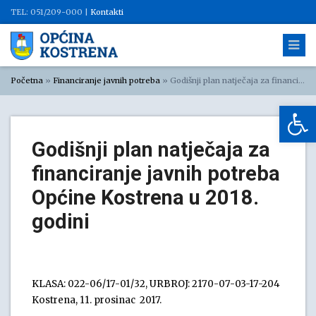
TEL: 051/209-000 |
Kontakti
Početna
»
Financiranje javnih potreba
»
Godišnji plan natječaja za financiranje javnih potreba Općine Kostrena u 2018. godini
Op
Godišnji plan natječaja za
financiranje javnih potreba
Općine Kostrena u 2018.
godini
KLASA: 022-06/17-01/32, URBROJ: 2170-07-03-17-204
Kostrena, 11. prosinac 2017.