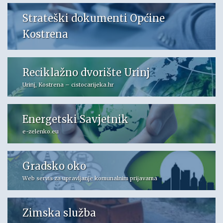
Strateški dokumenti Općine
Kostrena
Reciklažno dvorište Urinj
Urinj, Kostrena – cistocarijeka.hr
Energetski Savjetnik
e-zelenko.eu
Gradsko oko
Web servis za upravljanje komunalnim prijavama
Zimska služba