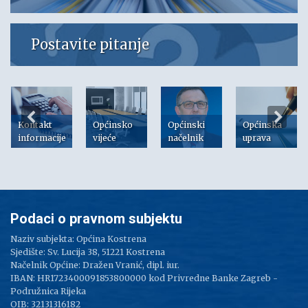
Postavite pitanje
Kontakt
Općinsko
Općinski
Općinska
informacije
vijeće
načelnik
uprava
Podaci o pravnom subjektu
Naziv subjekta: Općina Kostrena
Sjedište: Sv. Lucija 38, 51221 Kostrena
Načelnik Općine: Dražen Vranić, dipl. iur.
IBAN: HR1723400091853800000 kod Privredne Banke Zagreb -
Podružnica Rijeka
OIB: 32131316182