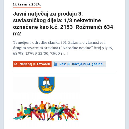
15. travnja 2024.
Javni natječaj za prodaju 3.
suvlasničkog dijela: 1/3 nekretnine
označene kao k.č. 2153 Rožmanići 634
m2
Temeljem odredbe članka 391. Zakona o vlasništvu i
drugim stvarnim pravima (˝Narodne novine˝ broj 91/96,
68/98, 137/99, 22/00, 73/00 i […]
Natječaj je zatvoren
Rok: 30. travnja 2024. godine .