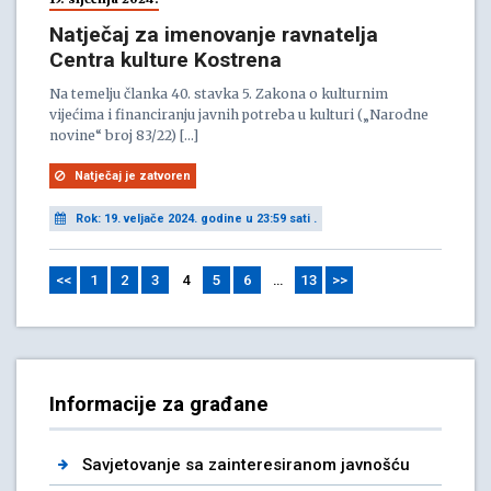
Natječaj za imenovanje ravnatelja
Centra kulture Kostrena
Na temelju članka 40. stavka 5. Zakona o kulturnim
vijećima i financiranju javnih potreba u kulturi („Narodne
novine“ broj 83/22) […]
Natječaj je zatvoren
Rok: 19. veljače 2024. godine u 23:59 sati .
<<
1
2
3
4
5
6
…
13
>>
Informacije za građane
Savjetovanje sa zainteresiranom javnošću