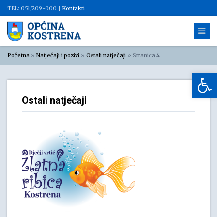
TEL: 051/209-000 |
Kontakti
Početna
»
Natječaji i pozivi
»
Ostali natječaji
»
Stranica 4
Op
Ostali natječaji