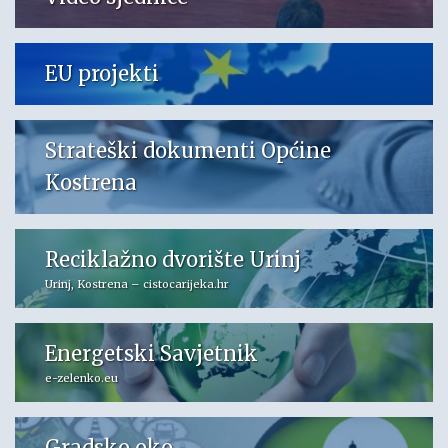
EU projekti
Strateški dokumenti Općine
Kostrena
Reciklažno dvorište Urinj
Urinj, Kostrena – cistocarijeka.hr
Energetski Savjetnik
e-zelenko.eu
Gradsko oko