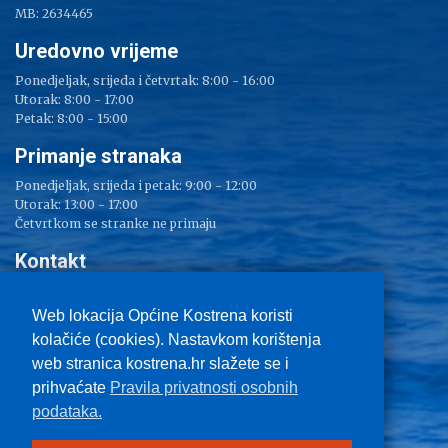
MB: 2634465
Uredovno vrijeme
Ponedjeljak, srijeda i četvrtak: 8:00 - 16:00
Utorak: 8:00 - 17:00
Petak: 8:00 - 15:00
Primanje stranaka
Ponedjeljak, srijeda i petak: 9:00 - 12:00
Utorak: 13:00 - 17:00
Četvrtkom se stranke ne primaju
Kontakt
Adresa: Sv. Lucija 38
Tel: 051/ 209 000
Web lokacija Općine Kostrena koristi
Fax: 051/ 289 400
kolačiće (cookies). Nastavkom korištenja
E-mail:
kostrena@kostrena.hr
web stranica kostrena.hr slažete se i
Kontakt informacije
prihvaćate
Pravila privatnosti osobnih
Uvjeti korištenja
podataka.
Pravo na pristup informacijama
Zaštita privatnosti