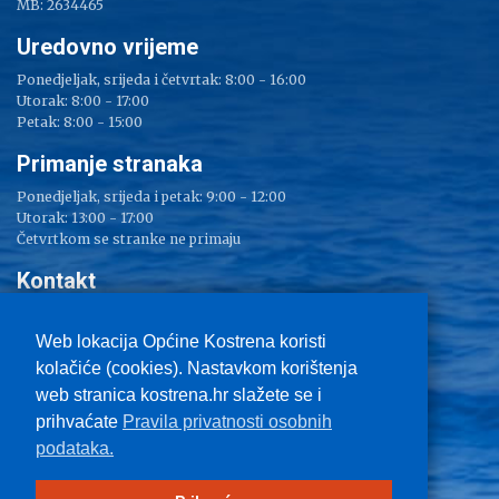
MB: 2634465
Uredovno vrijeme
Ponedjeljak, srijeda i četvrtak: 8:00 - 16:00
Utorak: 8:00 - 17:00
Petak: 8:00 - 15:00
Primanje stranaka
Ponedjeljak, srijeda i petak: 9:00 - 12:00
Utorak: 13:00 - 17:00
Četvrtkom se stranke ne primaju
Kontakt
Adresa: Sv. Lucija 38
Tel: 051/ 209 000
Web lokacija Općine Kostrena koristi
Fax: 051/ 289 400
kolačiće (cookies). Nastavkom korištenja
E-mail:
kostrena@kostrena.hr
web stranica kostrena.hr slažete se i
Kontakt informacije
prihvaćate
Pravila privatnosti osobnih
Uvjeti korištenja
podataka.
Pravo na pristup informacijama
Zaštita privatnosti