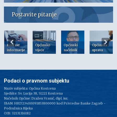
Postavite pitanje
Kontakt
Općinsko
Općinski
Općinska
informacije
vijeće
načelnik
uprava
Podaci o pravnom subjektu
Naziv subjekta: Općina Kostrena
Sjedište: Sv. Lucija 38, 51221 Kostrena
Načelnik Općine: Dražen Vranić, dipl. iur.
IBAN: HR1723400091853800000 kod Privredne Banke Zagreb -
Podružnica Rijeka
OIB: 32131316182