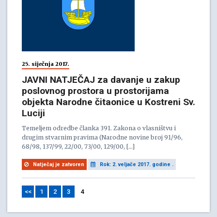
25. siječnja 2017.
JAVNI NATJEČAJ za davanje u zakup
poslovnog prostora u prostorijama
objekta Narodne čitaonice u Kostreni Sv.
Luciji
Temeljem odredbe članka 391. Zakona o vlasništvu i
drugim stvarnim pravima (Narodne novine broj 91/96,
68/98, 137/99, 22/00, 73/00, 129/00, […]
Natječaj je zatvoren
Rok: 2. veljače 2017. godine .
<<
1
2
3
4