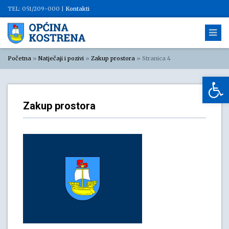
TEL: 051/209-000 |
Kontakti
Početna
»
Natječaji i pozivi
»
Zakup prostora
»
Stranica 4
Op
Zakup prostora