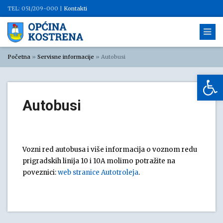
TEL: 051/209-000 |
Kontakti
Početna
»
Servisne informacije
»
Autobusi
Op
Autobusi
Vozni red autobusa i više informacija o voznom redu
prigradskih linija 10 i 10A molimo potražite na
poveznici:
web stranice Autotroleja
.