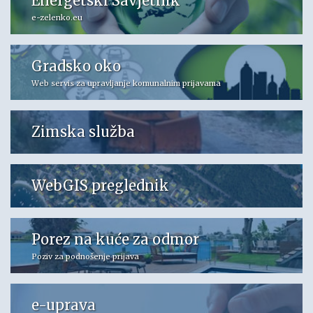
Energetski Savjetnik
e-zelenko.eu
Gradsko oko
Web servis za upravljanje komunalnim prijavama
Zimska služba
WebGIS preglednik
Porez na kuće za odmor
Poziv za podnošenje prijava
e-uprava