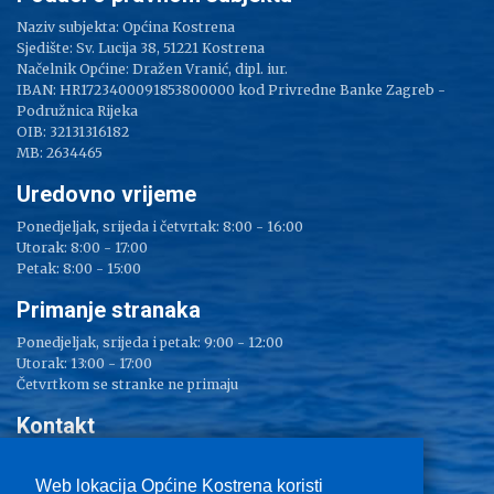
Naziv subjekta: Općina Kostrena
Sjedište: Sv. Lucija 38, 51221 Kostrena
Načelnik Općine: Dražen Vranić, dipl. iur.
IBAN: HR1723400091853800000 kod Privredne Banke Zagreb -
Podružnica Rijeka
OIB: 32131316182
MB: 2634465
Uredovno vrijeme
Ponedjeljak, srijeda i četvrtak: 8:00 - 16:00
Utorak: 8:00 - 17:00
Petak: 8:00 - 15:00
Primanje stranaka
Ponedjeljak, srijeda i petak: 9:00 - 12:00
Utorak: 13:00 - 17:00
Četvrtkom se stranke ne primaju
Kontakt
Adresa: Sv. Lucija 38
Tel: 051/ 209 000
Web lokacija Općine Kostrena koristi