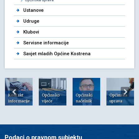
Ustanove
Udruge
Klubovi
Servisne informacije
Savjet mladih Općine Kostrena
Kontakt
Općinsko
Općinski
Općinska
informacije
vijeće
načelnik
uprava
Podaci o pravnom subjektu