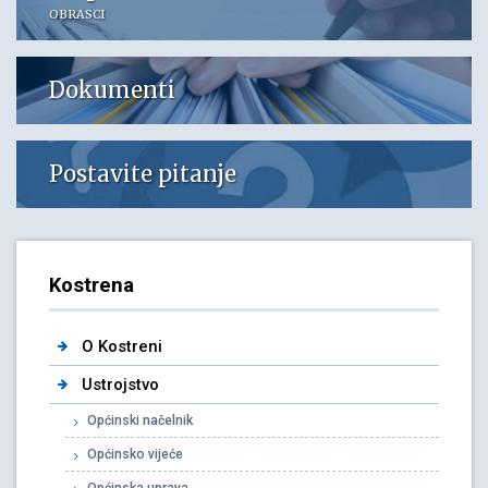
OBRASCI
Dokumenti
Postavite pitanje
Kostrena
O Kostreni
Ustrojstvo
Općinski načelnik
Općinsko vijeće
Općinska uprava