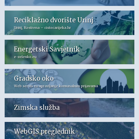
Reciklažno dvorište Urinj
Urinj, Kostrena – cistocarijeka.hr
Energetski Savjetnik
e-zelenko.eu
Gradsko oko
Web servis za upravljanje komunalnim prijavama
Zimska služba
WebGIS preglednik