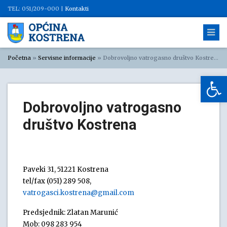
TEL: 051/209-000 |
Kontakti
Početna
»
Servisne informacije
»
Dobrovoljno vatrogasno društvo Kostrena
Op
Dobrovoljno vatrogasno
društvo Kostrena
Paveki 31, 51221 Kostrena
tel/fax (051) 289 508,
vatrogasci.kostrena@gmail.com
Predsjednik: Zlatan Marunić
Mob: 098 283 954