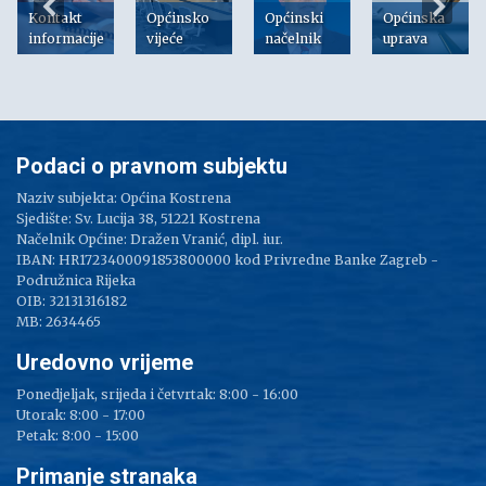
Kontakt
Općinsko
Općinski
Općinska
informacije
vijeće
načelnik
uprava
Podaci o pravnom subjektu
Naziv subjekta: Općina Kostrena
Sjedište: Sv. Lucija 38, 51221 Kostrena
Načelnik Općine: Dražen Vranić, dipl. iur.
IBAN: HR1723400091853800000 kod Privredne Banke Zagreb -
Podružnica Rijeka
OIB: 32131316182
MB: 2634465
Uredovno vrijeme
Ponedjeljak, srijeda i četvrtak: 8:00 - 16:00
Utorak: 8:00 - 17:00
Petak: 8:00 - 15:00
Primanje stranaka