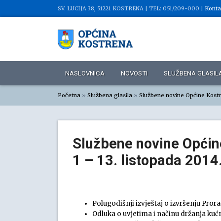
SV. LUCIJA 38, 51221 KOSTRENA |
TEL: 051/209-000 |
Konta
NASLOVNICA
NOVOSTI
SLUŽBENA GLASIL
Početna
»
Službena glasila
»
Službene novine Općine Kost
Službene novine Općine
1 – 13. listopada 2014.
Polugodišnji izvještaj o izvršenju Pro
Odluka o uvjetima i načinu držanja kuć