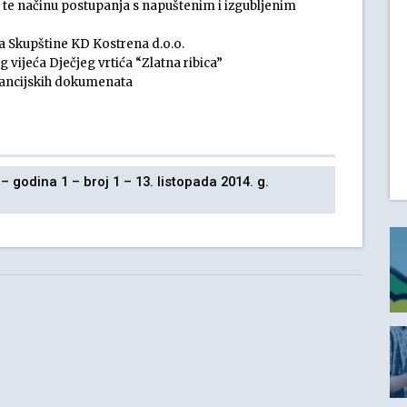
, te načinu postupanja s napuštenim i izgubljenim
a Skupštine KD Kostrena d.o.o.
ijeća Dječjeg vrtića “Zlatna ribica”
inancijskih dokumenata
godina 1 – broj 1 – 13. listopada 2014. g.