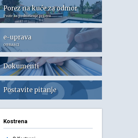
Porez na kuće za odmor
Poziv za podnošenje prijava
e-uprava
OBRASCI
Dokumenti
Postavite pitanje
Kostrena