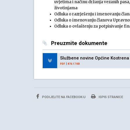
uvjetima i načinu držanja vezanih pasa
životinjama
Odluka o razrješenju i imenovanju član
Odluka o imenovanju članova Upravnog v
Odluka o ovlaštenju za potpisivanje f
Preuzmite dokumente
Službene novine Općine Kostrena – 
|
PDF
876.17 KB
PODIJELITE NA FACEBOOK-U
ISPIS STRANICE