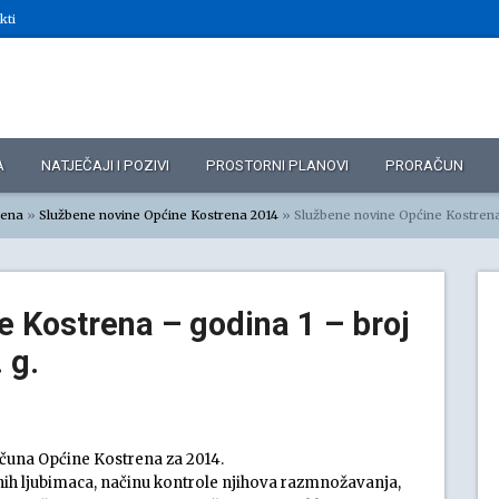
kti
A
NATJEČAJI I POZIVI
PROSTORNI PLANOVI
PRORAČUN
rena
»
Službene novine Općine Kostrena 2014
»
Službene novine Općine Kostrena – godina 1 – broj
 Kostrena – godina 1 – broj
 g.
računa Općine Kostrena za 2014.
nih ljubimaca, načinu kontrole njihova razmnožavanja,