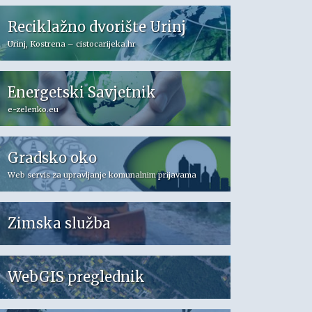
Reciklažno dvorište Urinj
Urinj, Kostrena – cistocarijeka.hr
Energetski Savjetnik
e-zelenko.eu
Gradsko oko
Web servis za upravljanje komunalnim prijavama
Zimska služba
WebGIS preglednik