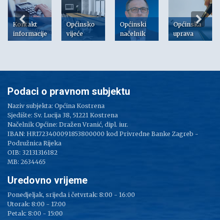
Kontakt
Općinsko
Općinski
Općinska
informacije
vijeće
načelnik
uprava
Podaci o pravnom subjektu
Naziv subjekta: Općina Kostrena
Sjedište: Sv. Lucija 38, 51221 Kostrena
Načelnik Općine: Dražen Vranić, dipl. iur.
IBAN: HR1723400091853800000 kod Privredne Banke Zagreb -
Podružnica Rijeka
OIB: 32131316182
MB: 2634465
Uredovno vrijeme
Ponedjeljak, srijeda i četvrtak: 8:00 - 16:00
Utorak: 8:00 - 17:00
Petak: 8:00 - 15:00