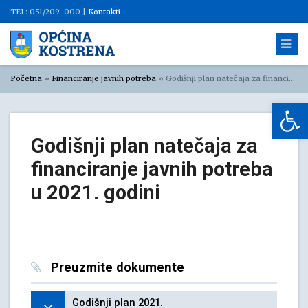
TEL: 051/209-000 |
Kontakti
Početna
»
Financiranje javnih potreba
»
Godišnji plan natečaja za financiranje javnih potreba u 2021. godini
Op
Godišnji plan natečaja za
financiranje javnih potreba
u 2021. godini
Preuzmite dokumente
Godišnji plan 2021.