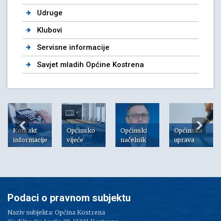
Udruge
Klubovi
Servisne informacije
Savjet mladih Općine Kostrena
Kontakt
Općinsko
Općinski
Općinska
informacije
vijeće
načelnik
uprava
Podaci o pravnom subjektu
Naziv subjekta: Općina Kostrena