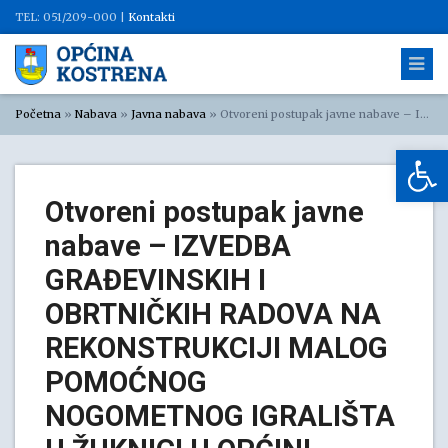
TEL: 051/209-000 |
Kontakti
Početna
»
Nabava
»
Javna nabava
»
Otvoreni postupak javne nabave – IZVEDBA GRAĐEVINSKIH I OBRTNIČKIH RADOVA NA REKONSTRUKCIJI MALOG POMOĆNOG NOGOMETNOG IGRALIŠTA U ŽUKNICI U OPĆINI KOSTRENA, evidencijski broj nabave: JN-324.5/01-2023
Op
Otvoreni postupak javne
nabave – IZVEDBA
GRAĐEVINSKIH I
OBRTNIČKIH RADOVA NA
REKONSTRUKCIJI MALOG
POMOĆNOG
NOGOMETNOG IGRALIŠTA