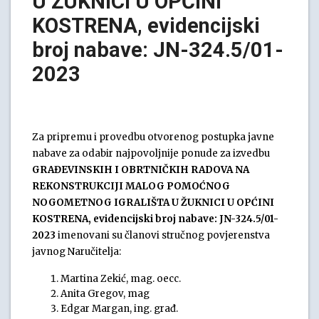
U ŽUKNICI U OPĆINI
KOSTRENA, evidencijski
broj nabave: JN-324.5/01-
2023
Za pripremu i provedbu otvorenog postupka javne
nabave za odabir najpovoljnije ponude za izvedbu
GRAĐEVINSKIH I OBRTNIČKIH RADOVA NA
REKONSTRUKCIJI MALOG POMOĆNOG
NOGOMETNOG IGRALIŠTA U ŽUKNICI U OPĆINI
KOSTRENA, evidencijski broj nabave: JN-324.5/01-
2023
imenovani su članovi stručnog povjerenstva
javnog Naručitelja:
Martina Zekić, mag. oecc.
Anita Gregov, mag
Edgar Margan, ing. građ.