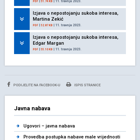
|
| 11. travnja 2023.
PDF
51.74 KB
Izjava o nepostojanju sukoba interesa,
Martina Zekić
|
| 11. travnja 2023.
PDF
52.87 KB
Izjava o nepostojanju sukoba interesa,
Edgar Margan
|
| 11. travnja 2023.
PDF
55.10 KB
PODIJELITE NA FACEBOOK-U
ISPIS STRANICE
Javna nabava
Ugovori – javna nabava
Provedba postupka nabave male vrijednosti