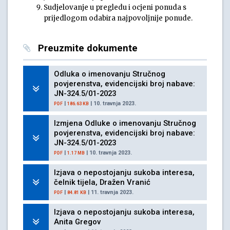
Sudjelovanje u pregledu i ocjeni ponuda s
prijedlogom odabira najpovoljnije ponude.
Preuzmite dokumente
Odluka o imenovanju Stručnog
povjerenstva, evidencijski broj nabave:
JN-324.5/01-2023
|
| 10. travnja 2023.
PDF
186.63 KB
Izmjena Odluke o imenovanju Stručnog
povjerenstva, evidencijski broj nabave:
JN-324.5/01-2023
|
| 10. travnja 2023.
PDF
1.17 MB
Izjava o nepostojanju sukoba interesa,
čelnik tijela, Dražen Vranić
|
| 11. travnja 2023.
PDF
84.81 KB
Izjava o nepostojanju sukoba interesa,
Anita Gregov