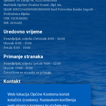
Sjedište: Sv. Lucija 38, 51221 Kostrena
Načelnik Općine: Dražen Vranić, dipl. iur.
IBAN: HR1723400091853800000 kod Privredne Banke Zagreb -
Podružnica Rijeka
OIB: 32131316182
MB: 2634465
Uredovno vrijeme
Ponedjeljak, srijeda i četvrtak: 8:00 - 16:00
Utorak: 8:00 - 17:00
Petak: 8:00 - 15:00
Primanje stranaka
Ponedjeljak, srijeda i petak: 9:00 - 12:00
Utorak: 13:00 - 17:00
Četvrtkom se stranke ne primaju
Kontakt
Adresa: Sv. Lucija 38
Tel: 051/ 209 000
Web lokacija Općine Kostrena koristi
Fax: 051/ 289 400
kolačiće (cookies). Nastavkom korištenja
E-mail:
kostrena@kostrena.hr
web stranica kostrena.hr slažete se i