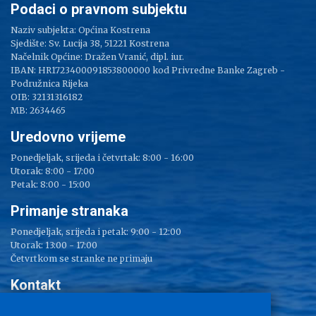
Podaci o pravnom subjektu
Naziv subjekta: Općina Kostrena
Sjedište: Sv. Lucija 38, 51221 Kostrena
Načelnik Općine: Dražen Vranić, dipl. iur.
IBAN: HR1723400091853800000 kod Privredne Banke Zagreb -
Podružnica Rijeka
OIB: 32131316182
MB: 2634465
Uredovno vrijeme
Ponedjeljak, srijeda i četvrtak: 8:00 - 16:00
Utorak: 8:00 - 17:00
Petak: 8:00 - 15:00
Primanje stranaka
Ponedjeljak, srijeda i petak: 9:00 - 12:00
Utorak: 13:00 - 17:00
Četvrtkom se stranke ne primaju
Kontakt
Adresa: Sv. Lucija 38