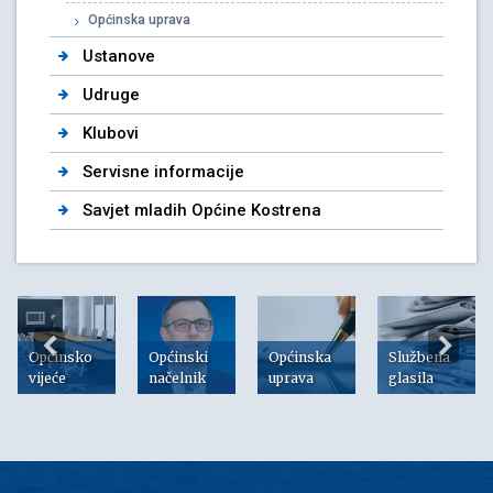
Općinska uprava
Ustanove
Udruge
Klubovi
Servisne informacije
Savjet mladih Općine Kostrena
Općinsko
Općinski
Općinska
Službena
vijeće
načelnik
uprava
glasila