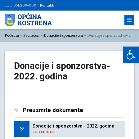
TEL: 051/209-000 |
Kontakti
Početna
»
Proračun
»
Donacije i sponzorstva
»
Donacije i sponzorstva- 2022. godina
Op
Donacije i sponzorstva-
2022. godina
Preuzmite dokumente
Donacije i sponzorstva - 2022. godina
|
PDF
130.38 KB