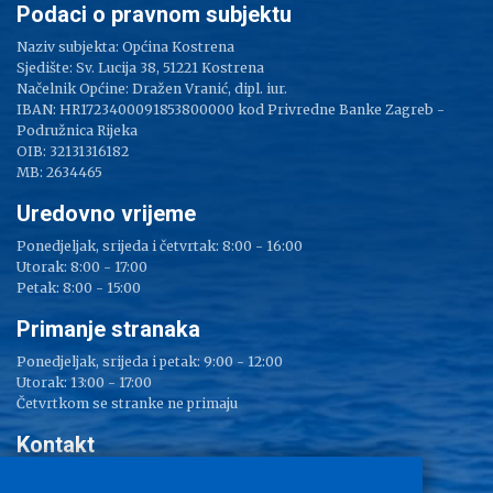
Podaci o pravnom subjektu
Naziv subjekta: Općina Kostrena
Sjedište: Sv. Lucija 38, 51221 Kostrena
Načelnik Općine: Dražen Vranić, dipl. iur.
IBAN: HR1723400091853800000 kod Privredne Banke Zagreb -
Podružnica Rijeka
OIB: 32131316182
MB: 2634465
Uredovno vrijeme
Ponedjeljak, srijeda i četvrtak: 8:00 - 16:00
Utorak: 8:00 - 17:00
Petak: 8:00 - 15:00
Primanje stranaka
Ponedjeljak, srijeda i petak: 9:00 - 12:00
Utorak: 13:00 - 17:00
Četvrtkom se stranke ne primaju
Kontakt
Adresa: Sv. Lucija 38