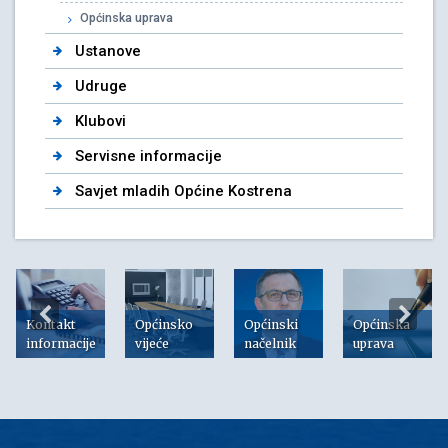
Općinska uprava
Ustanove
Udruge
Klubovi
Servisne informacije
Savjet mladih Općine Kostrena
Kontakt
Općinsko
Općinski
Općinska
informacije
vijeće
načelnik
uprava