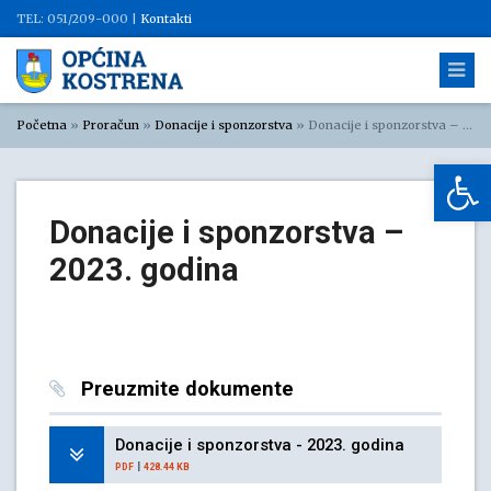
TEL: 051/209-000 |
Kontakti
Početna
»
Proračun
»
Donacije i sponzorstva
»
Donacije i sponzorstva – 2023. godina
Op
Donacije i sponzorstva –
2023. godina
Preuzmite dokumente
Donacije i sponzorstva - 2023. godina
|
PDF
428.44 KB