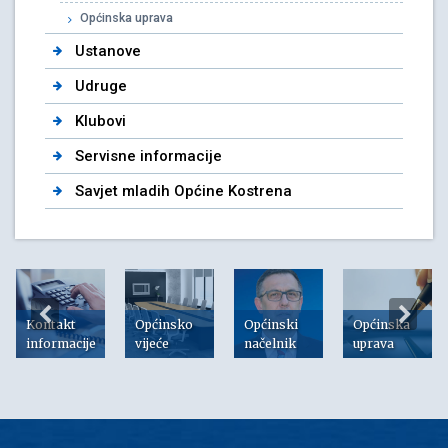
Općinska uprava
Ustanove
Udruge
Klubovi
Servisne informacije
Savjet mladih Općine Kostrena
Kontakt
Općinsko
Općinski
Općinska
informacije
vijeće
načelnik
uprava