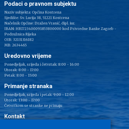
Podaci o pravnom subjektu
Naziv subjekta: Općina Kostrena
Sjedište: Sv. Lucija 38, 51221 Kostrena
Načelnik Općine: Dražen Vranić, dipl. iur.
IBAN: HR1723400091853800000 kod Privredne Banke Zagreb -
Podružnica Rijeka
OIB: 32131316182
MB: 2634465
Uredovno vrijeme
Ponedjeljak, srijeda i četvrtak: 8:00 - 16:00
Utorak: 8:00 - 17:00
Petak: 8:00 - 15:00
Primanje stranaka
Ponedjeljak, srijeda i petak: 9:00 - 12:00
Utorak: 13:00 - 17:00
Četvrtkom se stranke ne primaju
Kontakt
Adresa: Sv. Lucija 38