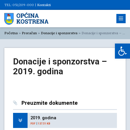
TEL: 051/209-000 |
Kontakti
Početna
»
Proračun
»
Donacije i sponzorstva
»
Donacije i sponzorstva – 2019. godina
Op
Donacije i sponzorstva –
2019. godina
Preuzmite dokumente
2019. godina
|
PDF
137.51 KB