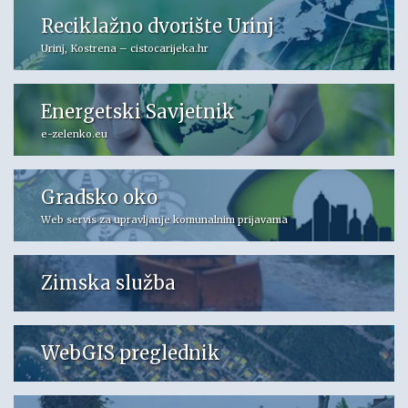
Reciklažno dvorište Urinj
Urinj, Kostrena – cistocarijeka.hr
Energetski Savjetnik
e-zelenko.eu
Gradsko oko
Web servis za upravljanje komunalnim prijavama
Zimska služba
WebGIS preglednik