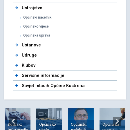
Ustrojstvo
Općinski načelnik
Općinsko vijeće
Općinska uprava
Ustanove
Udruge
Klubovi
Servisne informacije
Savjet mladih Općine Kostrena
Kontakt
Općinsko
Općinski
Općinska
informacije
vijeće
načelnik
uprava