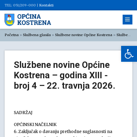
TEL: 051/209-000 |
Kontakti
Početna
»
Službena glasila
»
Službene novine Općine Kostrena
»
Službene novine Općine Kostrena 2026
Op
Službene novine Općine
Kostrena – godina XIII -
broj 4 – 22. travnja 2026.
SADRŽAJ
OPĆINSKI NAČELNIK
6. Zaključak o davanju prethodne suglasnosti na