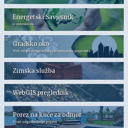
Energetski Savjetnik
e-zelenko.eu
Gradsko oko
Web servis za upravljanje komunalnim prijavama
Zimska služba
WebGIS preglednik
Porez na kuće za odmor
Poziv za podnošenje prijava