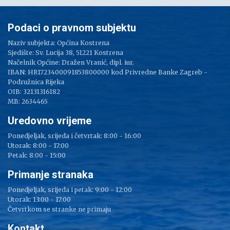
Podaci o pravnom subjektu
Naziv subjekta: Općina Kostrena
Sjedište: Sv. Lucija 38, 51221 Kostrena
Načelnik Općine: Dražen Vranić, dipl. iur.
IBAN: HR1723400091853800000 kod Privredne Banke Zagreb -
Podružnica Rijeka
OIB: 32131316182
MB: 2634465
Uredovno vrijeme
Ponedjeljak, srijeda i četvrtak: 8:00 - 16:00
Utorak: 8:00 - 17:00
Petak: 8:00 - 15:00
Primanje stranaka
Ponedjeljak, srijeda i petak: 9:00 - 12:00
Utorak: 13:00 - 17:00
Četvrtkom se stranke ne primaju
Kontakt