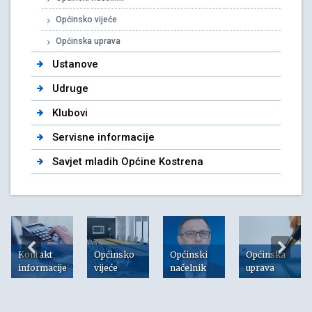
Općinsko vijeće
Općinska uprava
Ustanove
Udruge
Klubovi
Servisne informacije
Savjet mladih Općine Kostrena
Kontakt
Općinsko
Općinski
Općinska
informacije
vijeće
načelnik
uprava