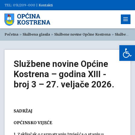
TEL: 051/209-000 |
Kontakti
Početna
»
Službena glasila
»
Službene novine Općine Kostrena
»
Službene novine Općine Kostrena 2026
Op
Službene novine Općine
Kostrena – godina XIII -
broj 3 – 27. veljače 2026.
SADRŽAJ
OPĆINSKO VIJEĆE
1. Zaključak o razmatranju Izvješća o stanju u