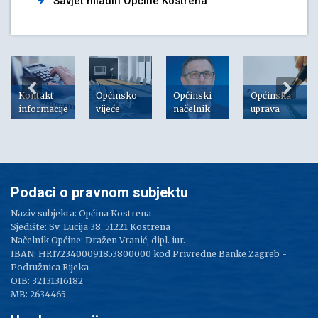
Savjet mladih Općine Kostrena
Kontakt
Općinsko
Općinski
Općinska
informacije
vijeće
načelnik
uprava
Podaci o pravnom subjektu
Naziv subjekta: Općina Kostrena
Sjedište: Sv. Lucija 38, 51221 Kostrena
Načelnik Općine: Dražen Vranić, dipl. iur.
IBAN: HR1723400091853800000 kod Privredne Banke Zagreb -
Podružnica Rijeka
OIB: 32131316182
MB: 2634465