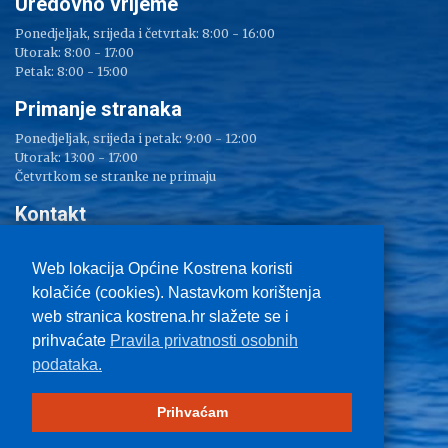
Uredovno vrijeme
Ponedjeljak, srijeda i četvrtak: 8:00 - 16:00
Utorak: 8:00 - 17:00
Petak: 8:00 - 15:00
Primanje stranaka
Ponedjeljak, srijeda i petak: 9:00 - 12:00
Utorak: 13:00 - 17:00
Četvrtkom se stranke ne primaju
Kontakt
Adresa: Sv. Lucija 38
Tel: 051/ 209 000
Web lokacija Općine Kostrena koristi
Fax: 051/ 289 400
kolačiće (cookies). Nastavkom korištenja
E-mail:
kostrena@kostrena.hr
web stranica kostrena.hr slažete se i
Kontakt informacije
prihvaćate
Pravila privatnosti osobnih
Uvjeti korištenja
podataka.
Pravo na pristup informacijama
Zaštita privatnosti
Impressum
Prihvaćam