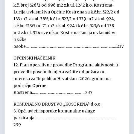
k.č. broj 526/2 od 696 m2 z.k.ul. 1242 k.o. Kostrena-
Lucija u vlasništvu Općine Kostrena za k.č.br. 522/2 od
133 m2 z.k.ul. 3855, k.č.br. 523/1 od 339 m2 z.k.ul. 924,
k.č.br. 523/5 od 71 m2 z.k.ul. 924 i k.č.br. 523/6 od 138
m2 z.k.ul. 924 sve u k.o. Kostrena-Lucija u vlasništvu
fizičke
osobe………………………………………………………………………………………..237
OPĆINSKI NAČELNIK
12. Plan operativne provedbe Programa aktivnosti u
provedbi posebnih mjera zaštite od požara od
interesa za Republiku Hrvatsku u 2026. godini na
području Općine
Kostrena…………………………………………………..237
KOMUNALNO DRUŠTVO „KOSTRENA“ d.o.o.
3. Opći uvjeti isporuke komunalne usluge
parkiranja………………………………………………………………………………
239