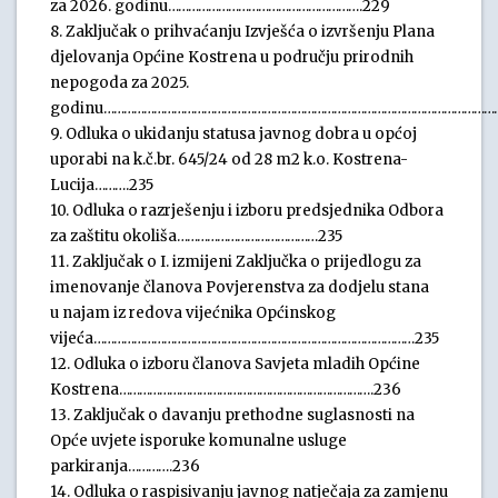
za 2026. godinu………………………………………………….229
8. Zaključak o prihvaćanju Izvješća o izvršenju Plana
djelovanja Općine Kostrena u području prirodnih
nepogoda za 2025.
godinu…………………………………………………………………………………………………………
9. Odluka o ukidanju statusa javnog dobra u općoj
uporabi na k.č.br. 645/24 od 28 m2 k.o. Kostrena-
Lucija……….235
10. Odluka o razrješenju i izboru predsjednika Odbora
za zaštitu okoliša……………………………………235
11. Zaključak o I. izmijeni Zaključka o prijedlogu za
imenovanje članova Povjerenstva za dodjelu stana
u najam iz redova vijećnika Općinskog
vijeća……………………………………………………………………………………235
12. Odluka o izboru članova Savjeta mladih Općine
Kostrena………………………………………………………………….236
13. Zaključak o davanju prethodne suglasnosti na
Opće uvjete isporuke komunalne usluge
parkiranja………….236
14. Odluka o raspisivanju javnog natječaja za zamjenu