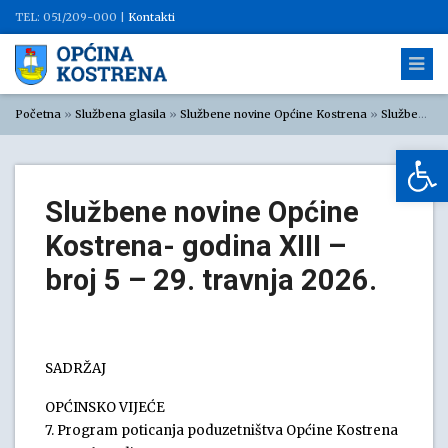
TEL: 051/209-000 |
Kontakti
Početna
»
Službena glasila
»
Službene novine Općine Kostrena
»
Službene novine Općine Kostrena 2026
Op
Službene novine Općine
Kostrena- godina XIII –
broj 5 – 29. travnja 2026.
SADRŽAJ
OPĆINSKO VIJEĆE
7. Program poticanja poduzetništva Općine Kostrena