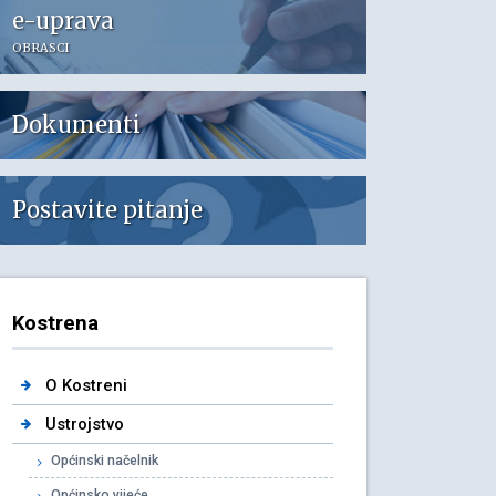
e-uprava
OBRASCI
Dokumenti
Postavite pitanje
Kostrena
O Kostreni
Ustrojstvo
Općinski načelnik
Općinsko vijeće