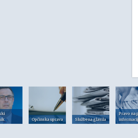
ski
Pravo na 
nik
Općinska uprava
Službena glasila
informaci