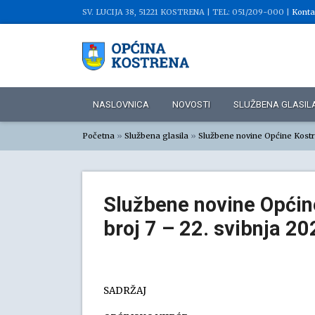
SV. LUCIJA 38, 51221 KOSTRENA |
TEL: 051/209-000 |
Konta
NASLOVNICA
NOVOSTI
SLUŽBENA GLASIL
Početna
»
Službena glasila
»
Službene novine Općine Kost
Službene novine Općine
broj 7 – 22. svibnja 20
SADRŽAJ