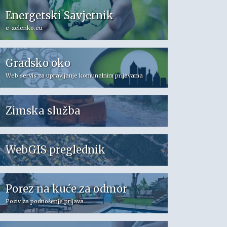
Energetski Savjetnik
e-zelenko.eu
Gradsko oko
Web servis za upravljanje komunalnim prijavama
Zimska služba
WebGIS preglednik
Porez na kuće za odmor
Poziv za podnošenje prijava