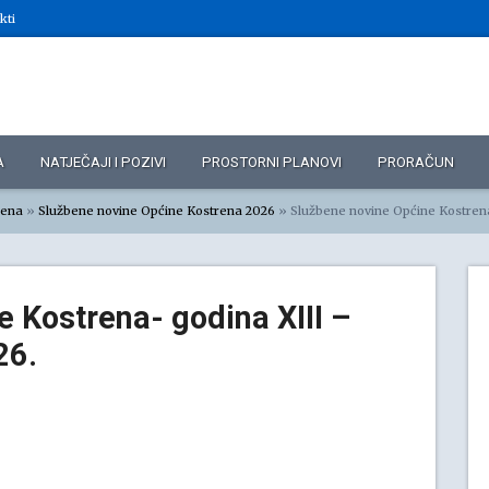
kti
A
NATJEČAJI I POZIVI
PROSTORNI PLANOVI
PRORAČUN
rena
»
Službene novine Općine Kostrena 2026
»
Službene novine Općine Kostrena- godina XIII – 
 Kostrena- godina XIII –
26.