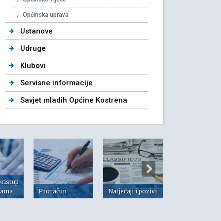
Općinska uprava
Ustanove
Udruge
Klubovi
Servisne informacije
Savjet mladih Općine Kostrena
pristup
jama
Proračun
Natječaji i pozivi
Dokumenti