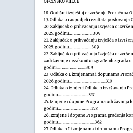
OPĆINSKO VIJEĆE
18. Godišnji izvještaj o izvršenju Proračun
19. Odluka o raspodjeli rezultata poslovanj
20. Zaključak o prihvaćanju Izvješća o izvr
2025. godinu………………………309
21. Zaključak o prihvaćanju Izvješća o izvrš
2025. godinu…………………….309
22. Zaključak o prihvaćanju Izvješća o izvrš
zadržavanje nezakonito izgrađenih zgrada u 
godini…………………………..309
23. Odluka o I. izmjenama i dopunama Prora
2026.godinu…………………………………..310
24. Odluka o izmjeni Odluke o izvršavanju P
godinu…………………………….357
25. Izmjene i dopune Programa održavanja k
godinu……………………………….358
26. Izmjene i dopune Programa građenja kom
godinu…………………………………..362
27. Odluka o I. izmjenama i dopunama Progr