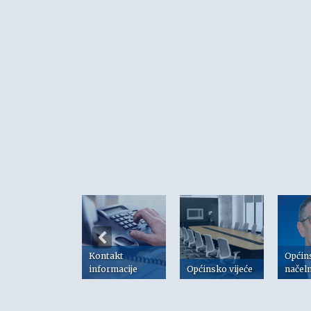
Kontakt
Općin
risni linkovi
informacije
Općinsko vijeće
načel