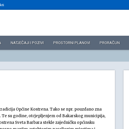
kti
A
NATJEČAJI I POZIVI
PROSTORNI PLANOVI
PRORAČUN
radicija Općine Kostrena. Tako se npr. pouzdano zna
. Te su godine, otcjepljenjem od Bakarskog municipija,
ostrena Sveta Barbara stekle zajedničku općinsku