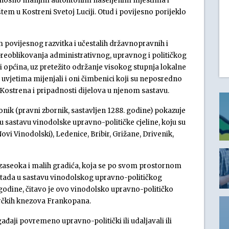
dnosno manjim autohtonim naseljenim mjestima i
em u Kostreni Svetoj Luciji. Otud i povijesno porijeklo
 povijesnog razvitka i učestalih državnopravnih i
preoblikovanja administrativnog, upravnog i političkog
i općina, uz pretežito održanje visokog stupnja lokalne
uvjetima mijenjali i oni čimbenici koji su neposredno
 Kostrena i pripadnosti dijelova u njenom sastavu.
onik (pravni zbornik, sastavljen 1288. godine) pokazuje
u sastavu vinodolske upravno-političke cjeline, koju su
ovi Vinodolski), Ledenice, Bribir, Grižane, Drivenik,
h zaseoka i malih gradića, koja se po svom prostornom
 je tada u sastavu vinodolskog upravno-političkog
5. godine, čitavo je ovo vinodolsko upravno-političko
rčkih knezova Frankopana.
ađaji povremeno upravno-politički ili udaljavali ili