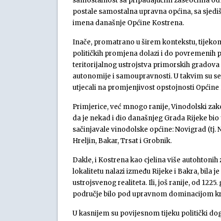
samostalnost sa pripadajućim zaseocima o
postale samostalna upravna općina, sa sjedišt
imena današnje Općine Kostrena.
Inače, promatrano u širem kontekstu, tijekom
političkih promjena dolazi i do povremenih 
teritorijalnog ustrojstva primorskih gradova 
autonomije i samoupravnosti. U takvim su se 
utjecali na promjenjivost opstojnosti Općine
Primjerice, već mnogo ranije, Vinodolski zak
da je nekad i dio današnjeg Grada Rijeke bio 
sačinjavale vinodolske općine: Novigrad (tj. N
Hreljin, Bakar, Trsat i Grobnik.
Dakle, i Kostrena kao cjelina više autohtoni
lokalitetu nalazi između Rijeke i Bakra, bila
ustrojsvenog realiteta. Ili, još ranije, od 122
područje bilo pod upravnom dominacijom k
U kasnijem su povijesnom tijeku politički dog