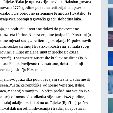
 Rijeke. Tako je npr. za vrijeme vlasti Habsburgovaca
snovana 1776. godine posebna teritorijalna upravna
 II ozakonjuje ponovno pripajanje Primorja Hrvatskoj, te
Kraljevica postaju trgovački grad i slobodna luka.
vanja, na području Kostrene dolazi do povremene
nziteta i širine. Npr. za vrijeme Josipa II u Kostreni (u
dine mjesni suci ; za vrijeme postojanja Napoleonovih
. Francuskoj civilnoj Hrvatskoj, Kostrena je imala svog
rovincije Ilirije imala je, unutar riječkog okruga
a”). U sastavu te Austrijske kraljevine Ilirije (1916-
kotara Bakar. Povijesno razmatrano, doista postoji
rave na području Kostrene.
dijelu svog razvitka pod utjecajem strane vladavine ili
eea, Mletačke republike, odnosno Venecije, Italije,
ca, Mađara) s manjim ili većim prekidima sve do 1943.
 Nijemci), odnosno do odlaska Nijemaca 1945. godine,
o maloj udaljenosti istočno od Rijeke (Rječine), počev
hrvatskih narodnih shvaćanja i tradicija uspostavi i