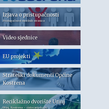
Izjava o pristupačnosti
Pristupačnost mrežnih stranica
Video sjednice
EU projekti
Strateški dokumenti Općine
Kostrena
Reciklažno dvorište Urinj
Urinj, Kostrena – cistocarijeka.hr