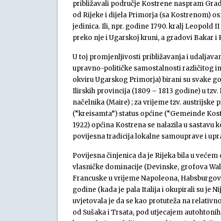
približavali područje Kostrene naspram Grada
od Rijeke i dijela Primorja (sa Kostrenom) o
jedinica. Ili, npr. godine 1790. kralj Leopold
preko nje i Ugarskoj kruni, a gradovi Bakar i 
U toj promjenljivosti približavanja i udalja
upravno-političke samostalnosti različitog inte
okviru Ugarskog Primorja) birani su svake go
Ilirskih provincija (1809 – 1813 godine) u tzv
načelnika (Maire) ; za vrijeme tzv. austrijske p
(“kreisamta”) status općine (“Gemeinde Kostren
1922) općina Kostrena se nalazila u sastavu 
povijesna tradicija lokalne samouprave i up
Povijesna činjenica da je Rijeka bila u većem 
vlasničke dominacije (Devinske, grofova Wals
Francuske u vrijeme Napoleona, Habsburgova
godine (kada je pala Italija i okupirali su je
uvjetovala je da se kao protuteža na relativn
od Sušaka i Trsata, pod utjecajem autohtonih 