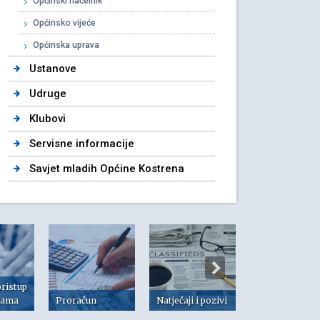
Općinski načelnik
Općinsko vijeće
Općinska uprava
Ustanove
Udruge
Klubovi
Servisne informacije
Savjet mladih Općine Kostrena
pristup
jama
Proračun
Natječaji i pozivi
Dokumenti