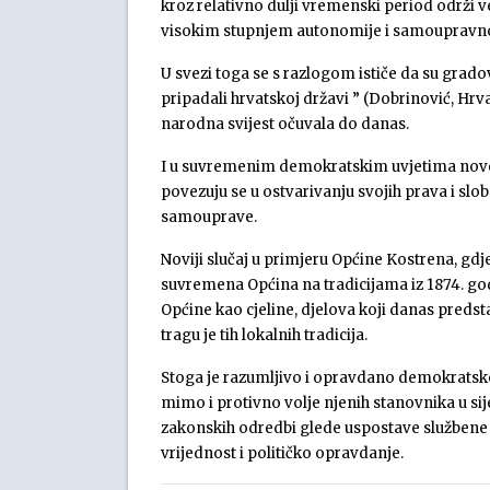
kroz relativno dulji vremenski period održi 
visokim stupnjem autonomije i samoupravno
U svezi toga se s razlogom ističe da su gradovi
pripadali hrvatskoj državi ” (Dobrinović, Hrva
narodna svijest očuvala do danas.
I u suvremenim demokratskim uvjetima nove 
povezuju se u ostvarivanju svojih prava i sl
samouprave.
Noviji slučaj u primjeru Općine Kostrena, gd
suvremena Općina na tradicijama iz 1874. godi
Općine kao cjeline, djelova koji danas predst
tragu je tih lokalnih tradicija.
Stoga je razumljivo i opravdano demokratsk
mimo i protivno volje njenih stanovnika u sij
zakonskih odredbi glede uspostave službene 
vrijednost i političko opravdanje.