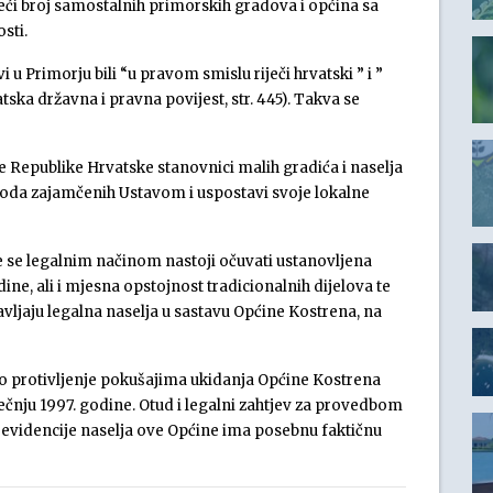
veći broj samostalnih primorskih gradova i općina sa
sti.
 u Primorju bili “u pravom smislu riječi hrvatski ” i ”
tska državna i pravna povijest, str. 445). Takva se
Republike Hrvatske stanovnici malih gradića i naselja
oboda zajamčenih Ustavom i uspostavi svoje lokalne
je se legalnim načinom nastoji očuvati ustanovljena
ne, ali i mjesna opstojnost tradicionalnih dijelova te
avljaju legalna naselja u sastavu Općine Kostrena, na
o protivljenje pokušajima ukidanja Općine Kostrena
ečnju 1997. godine. Otud i legalni zahtjev za provedbom
evidencije naselja ove Općine ima posebnu faktičnu