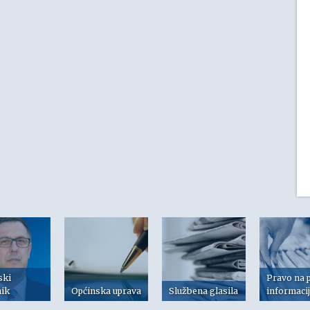
ski
Pravo na 
nik
Općinska uprava
Službena glasila
informaci