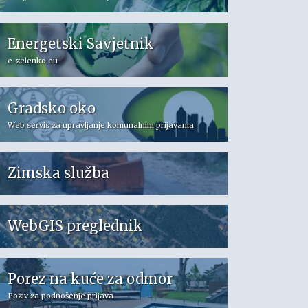
Energetski Savjetnik
e-zelenko.eu
Gradsko oko
Web servis za upravljanje komunalnim prijavama
Zimska služba
WebGIS preglednik
Porez na kuće za odmor
Poziv za podnošenje prijava