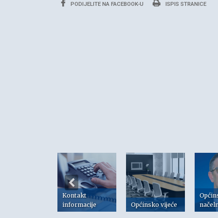
PODIJELITE NA FACEBOOK-U
ISPIS STRANICE
Kontakt
Općin
risni linkovi
informacije
Općinsko vijeće
načel