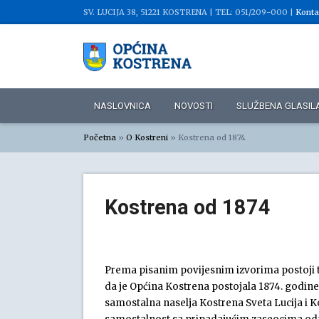
SV. LUCIJA 38, 51221 KOSTRENA |
TEL: 051/209-000 |
Konta
NASLOVNICA
NOVOSTI
SLUŽBENA GLASIL
Početna
»
O Kostreni
»
Kostrena od 1874
Kostrena od 1874
Prema pisanim povijesnim izvorima postoji t
da je Općina Kostrena postojala 1874. godine
samostalna naselja Kostrena Sveta Lucija i K