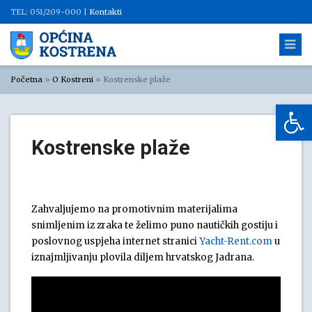
TEL: 051/209-000 |
Kontakti
Početna
»
O Kostreni
»
Kostrenske plaže
Op
Kostrenske plaže
Zahvaljujemo na promotivnim materijalima
snimljenim iz zraka te želimo puno nautičkih gostiju i
poslovnog uspjeha internet stranici
Yacht-Rent.com
u
iznajmljivanju plovila diljem hrvatskog Jadrana.