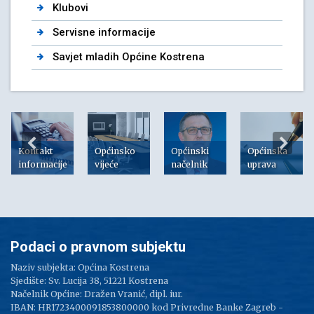
Klubovi
Servisne informacije
Savjet mladih Općine Kostrena
Kontakt
Općinsko
Općinski
Općinska
informacije
vijeće
načelnik
uprava
Podaci o pravnom subjektu
Naziv subjekta: Općina Kostrena
Sjedište: Sv. Lucija 38, 51221 Kostrena
Načelnik Općine: Dražen Vranić, dipl. iur.
IBAN: HR1723400091853800000 kod Privredne Banke Zagreb -