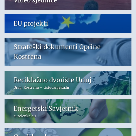
Video sjednice
EU projekti
Strateški dokumenti Općine
Kostrena
Reciklažno dvorište Urinj
Urinj, Kostrena – cistocarijeka.hr
Energetski Savjetnik
e-zelenko.eu