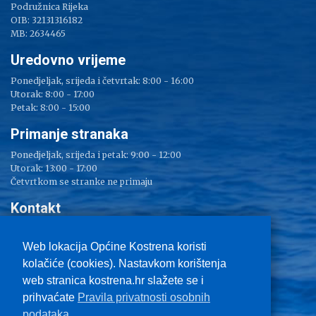
Podružnica Rijeka
OIB: 32131316182
MB: 2634465
Uredovno vrijeme
Ponedjeljak, srijeda i četvrtak: 8:00 - 16:00
Utorak: 8:00 - 17:00
Petak: 8:00 - 15:00
Primanje stranaka
Ponedjeljak, srijeda i petak: 9:00 - 12:00
Utorak: 13:00 - 17:00
Četvrtkom se stranke ne primaju
Kontakt
Adresa: Sv. Lucija 38
Tel: 051/ 209 000
Web lokacija Općine Kostrena koristi
Fax: 051/ 289 400
kolačiće (cookies). Nastavkom korištenja
E-mail:
kostrena@kostrena.hr
web stranica kostrena.hr slažete se i
Kontakt informacije
prihvaćate
Pravila privatnosti osobnih
Uvjeti korištenja
podataka.