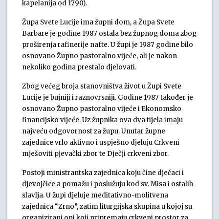
kapelanija od 1790).
Župa Svete Lucije ima župni dom, a Župa Svete
Barbare je godine 1987 ostala bez župnog doma zbog
proširenja rafinerije nafte. U župi je 1987 godine bilo
osnovano Župno pastoralno vijeće, ali je nakon
nekoliko godina prestalo djelovati.
Zbog većeg broja stanovništva život u Župi Svete
Lucije je bujniji i raznovrsniji. Godine 1987 također je
osnovano Župno pastoralno vijeće i Ekonomsko
financijsko vijeće. Uz župnika ova dva tijela imaju
najveću odgovornost za župu. Unutar župne
zajednice vrlo aktivno i uspješno djeluju Crkveni
mješoviti pjevački zbor te Dječji crkveni zbor.
Postoji ministrantska zajednica koju čine dječaci i
djevojčice a pomažu i poslužuju kod sv. Misa i ostalih
slavlja. U župi djeluje meditativno-molitvena
zajednica “Zrno”, zatim liturgijska skupina u kojoj su
organizirani oni koji pripremaju crkveni prostor za