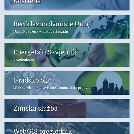
Kostrena
Reciklažno dvorište Urinj
Urinj, Kostrena – cistocarijeka.hr
Energetski Savjetnik
e-zelenko.eu
Gradsko oko
Web servis za upravljanje komunalnim prijavama
Zimska služba
WebGIS preglednik