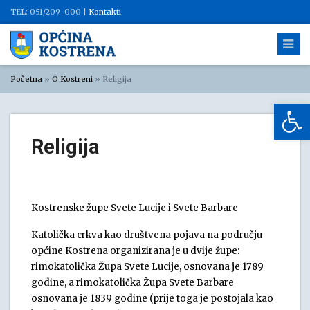
TEL: 051/209-000 |
Kontakti
Početna
»
O Kostreni
»
Religija
Op
Religija
Kostrenske župe Svete Lucije i Svete Barbare
Katolička crkva kao društvena pojava na području
općine Kostrena organizirana je u dvije župe:
rimokatolička Župa Svete Lucije, osnovana je 1789
godine, a rimokatolička Župa Svete Barbare
osnovana je 1839 godine (prije toga je postojala kao