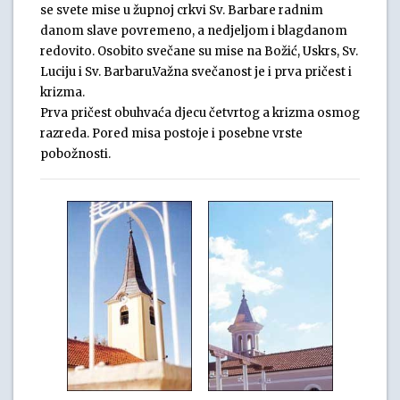
se svete mise u župnoj crkvi Sv. Barbare radnim
danom slave povremeno, a nedjeljom i blagdanom
redovito. Osobito svečane su mise na Božić, Uskrs, Sv.
Luciju i Sv. Barbaru.Važna svečanost je i prva pričest i
krizma.
Prva pričest obuhvaća djecu četvrtog a krizma osmog
razreda. Pored misa postoje i posebne vrste
pobožnosti.