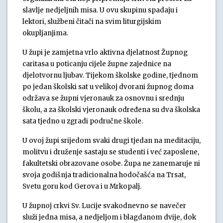
slavlje nedjeljnih misa. U ovu skupinu spadaju i
lektori, službeni čitači na svim liturgijskim
okupljanjima.
U župi je zamjetna vrlo aktivna djelatnost Župnog
caritasa u poticanju cijele župne zajednice na
djelotvornu ljubav. Tijekom školske godine, tjednom
po jedan školski sat u velikoj dvorani župnog doma
održava se župni vjeronauk za osnovnu i srednju
školu, a za školski vjeronauk određena su dva školska
sata tjedno u zgradi područne škole.
U ovoj župi srijedom svaki drugi tjedan na meditaciju,
molitvu i druženje sastaju se studenti i već zaposlene,
fakultetski obrazovane osobe. Župa ne zanemaruje ni
svoja godišnja tradicionalna hodočašća na Trsat,
Svetu goru kod Gerova i u Mrkopalj.
U župnoj crkvi Sv. Lucije svakodnevno se navečer
služi jedna misa, a nedjeljom i blagdanom dvije, dok