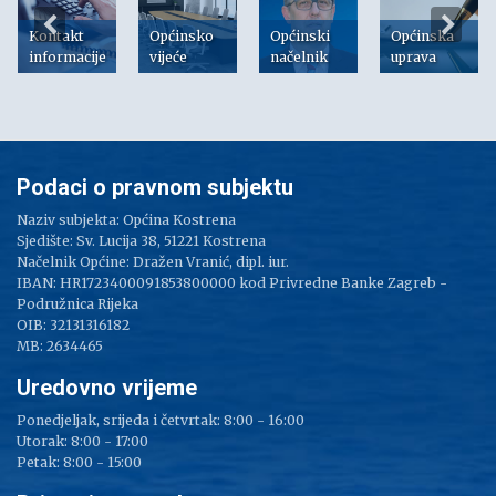
Kontakt
Općinsko
Općinski
Općinska
informacije
vijeće
načelnik
uprava
Podaci o pravnom subjektu
Naziv subjekta: Općina Kostrena
Sjedište: Sv. Lucija 38, 51221 Kostrena
Načelnik Općine: Dražen Vranić, dipl. iur.
IBAN: HR1723400091853800000 kod Privredne Banke Zagreb -
Podružnica Rijeka
OIB: 32131316182
MB: 2634465
Uredovno vrijeme
Ponedjeljak, srijeda i četvrtak: 8:00 - 16:00
Utorak: 8:00 - 17:00
Petak: 8:00 - 15:00