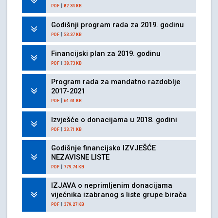
|
PDF
82.34 KB
Godišnji program rada za 2019. godinu
|
PDF
53.37 KB
Financijski plan za 2019. godinu
|
PDF
38.73 KB
Program rada za mandatno razdoblje
2017-2021
|
PDF
64.61 KB
Izvješće o donacijama u 2018. godini
|
PDF
33.71 KB
Godišnje financijsko IZVJEŠĆE
NEZAVISNE LISTE
|
PDF
779.74 KB
IZJAVA o neprimljenim donacijama
vijećnika izabranog s liste grupe birača
|
PDF
379.27 KB