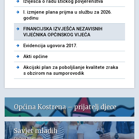
Izvješća o radu Etičkog povjerenstva
I. izmjene plana prijma u službu za 2026.
godinu
FINANCIJSKA IZVJEŠĆA NEZAVISNIH
VIJEĆNIKA OPĆINSKOG VIJEĆA
Evidencija ugovora 2017.
Akti općine
Akcijski plan za poboljšanje kvalitete zraka
s obzirom na sumporovodik
Općina Kostrena – prijatelj djece
Savjet mladih
Općina Kostrena