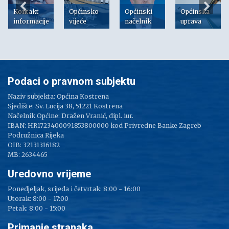
Kontakt
Općinsko
Općinski
Općinska
informacije
vijeće
načelnik
uprava
Podaci o pravnom subjektu
Naziv subjekta: Općina Kostrena
Sjedište: Sv. Lucija 38, 51221 Kostrena
Načelnik Općine: Dražen Vranić, dipl. iur.
IBAN: HR1723400091853800000 kod Privredne Banke Zagreb -
Podružnica Rijeka
OIB: 32131316182
MB: 2634465
Uredovno vrijeme
Ponedjeljak, srijeda i četvrtak: 8:00 - 16:00
Utorak: 8:00 - 17:00
Petak: 8:00 - 15:00
Primanje stranaka