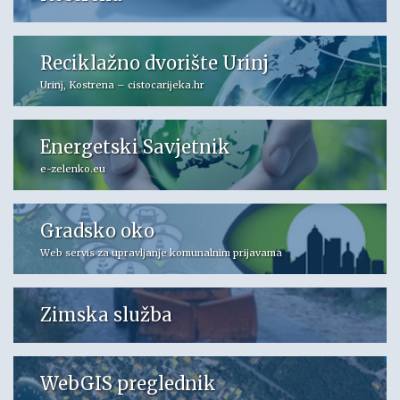
Reciklažno dvorište Urinj
Urinj, Kostrena – cistocarijeka.hr
Energetski Savjetnik
e-zelenko.eu
Gradsko oko
Web servis za upravljanje komunalnim prijavama
Zimska služba
WebGIS preglednik