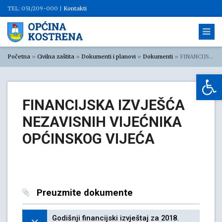
TEL: 051/209-000 |
Kontakti
Početna
»
Civilna zaštita
»
Dokumenti i planovi
»
Dokumenti
»
FINANCIJSKA IZVJEŠĆA NEZAVISNIH VIJEĆNIKA OPĆINSKOG VIJEĆA
Op
FINANCIJSKA IZVJEŠĆA
NEZAVISNIH VIJEĆNIKA
OPĆINSKOG VIJEĆA
Preuzmite dokumente
Godišnji financijski izvještaj za 2018.