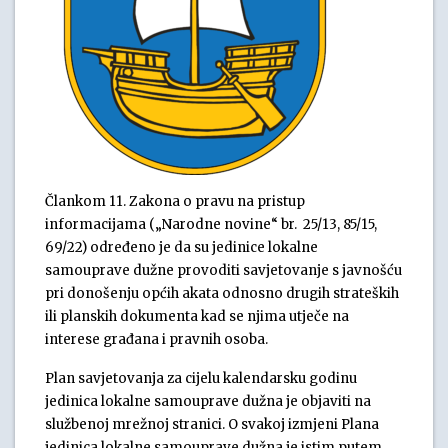
Člankom 11. Zakona o pravu na pristup
informacijama („Narodne novine“ br. 25/13, 85/15,
69/22) određeno je da su jedinice lokalne
samouprave dužne provoditi savjetovanje s javnošću
pri donošenju općih akata odnosno drugih strateških
ili planskih dokumenta kad se njima utječe na
interese građana i pravnih osoba.
Plan savjetovanja za cijelu kalendarsku godinu
jedinica lokalne samouprave dužna je objaviti na
službenoj mrežnoj stranici. O svakoj izmjeni Plana
jedinica lokalne samouprave dužna je istim putem