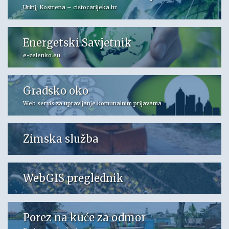
Urinj, Kostrena – cistocarijeka.hr
Energetski Savjetnik
e-zelenko.eu
Gradsko oko
Web servis za upravljanje komunalnim prijavama
Zimska služba
WebGIS preglednik
Porez na kuće za odmor