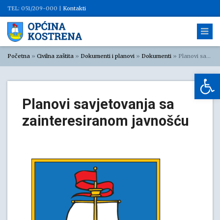
TEL: 051/209-000 |
Kontakti
Početna
»
Civilna zaštita
»
Dokumenti i planovi
»
Dokumenti
»
Planovi savjetovanja sa zainteresiranom javnošću
Op
Planovi savjetovanja sa
zainteresiranom javnošću