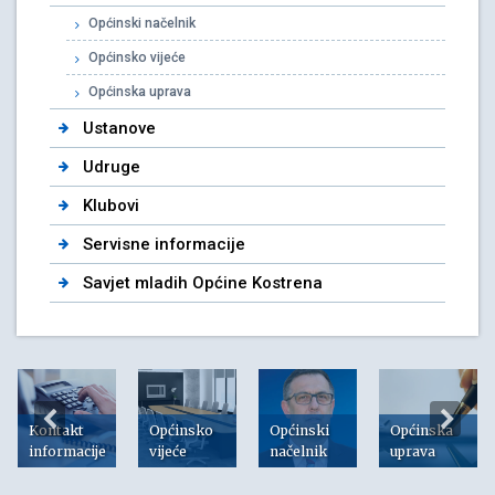
Općinski načelnik
Općinsko vijeće
Općinska uprava
Ustanove
Udruge
Klubovi
Servisne informacije
Savjet mladih Općine Kostrena
Kontakt
Općinsko
Općinski
Općinska
informacije
vijeće
načelnik
uprava