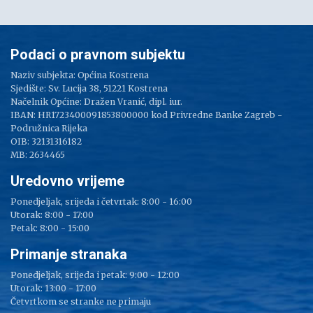
Podaci o pravnom subjektu
Naziv subjekta: Općina Kostrena
Sjedište: Sv. Lucija 38, 51221 Kostrena
Načelnik Općine: Dražen Vranić, dipl. iur.
IBAN: HR1723400091853800000 kod Privredne Banke Zagreb -
Podružnica Rijeka
OIB: 32131316182
MB: 2634465
Uredovno vrijeme
Ponedjeljak, srijeda i četvrtak: 8:00 - 16:00
Utorak: 8:00 - 17:00
Petak: 8:00 - 15:00
Primanje stranaka
Ponedjeljak, srijeda i petak: 9:00 - 12:00
Utorak: 13:00 - 17:00
Četvrtkom se stranke ne primaju