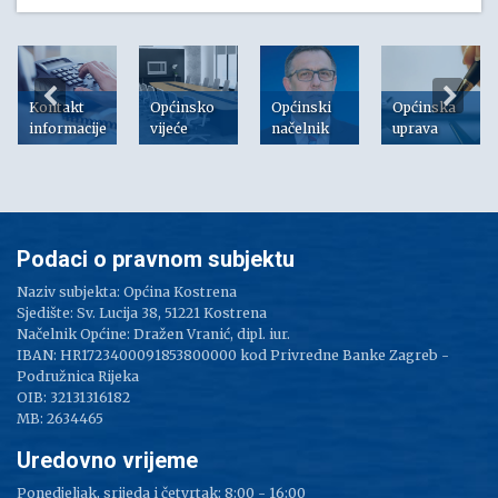
Kontakt
Općinsko
Općinski
Općinska
informacije
vijeće
načelnik
uprava
Podaci o pravnom subjektu
Naziv subjekta: Općina Kostrena
Sjedište: Sv. Lucija 38, 51221 Kostrena
Načelnik Općine: Dražen Vranić, dipl. iur.
IBAN: HR1723400091853800000 kod Privredne Banke Zagreb -
Podružnica Rijeka
OIB: 32131316182
MB: 2634465
Uredovno vrijeme
Ponedjeljak, srijeda i četvrtak: 8:00 - 16:00