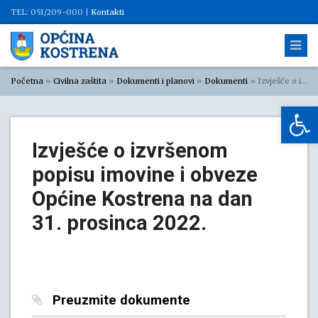
TEL: 051/209-000 |
Kontakti
Početna
»
Civilna zaštita
»
Dokumenti i planovi
»
Dokumenti
»
Izvješće o izvršenom popisu imovine i obveze Općine Kostrena na dan 31. prosinca 2022.
Op
Izvješće o izvršenom
popisu imovine i obveze
Općine Kostrena na dan
31. prosinca 2022.
Preuzmite dokumente