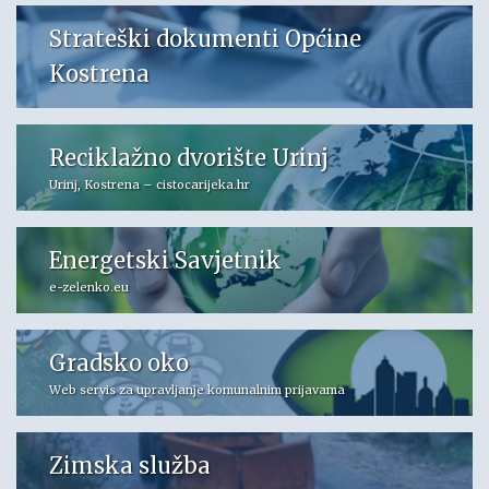
Strateški dokumenti Općine
Kostrena
Reciklažno dvorište Urinj
Urinj, Kostrena – cistocarijeka.hr
Energetski Savjetnik
e-zelenko.eu
Gradsko oko
Web servis za upravljanje komunalnim prijavama
Zimska služba