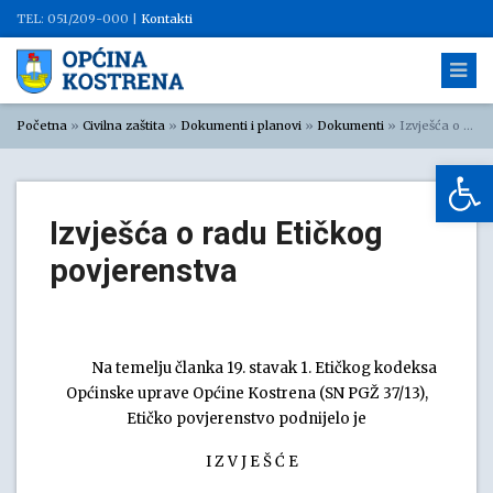
TEL: 051/209-000 |
Kontakti
Početna
»
Civilna zaštita
»
Dokumenti i planovi
»
Dokumenti
»
Izvješća o radu Etičkog povjerenstva
Op
Izvješća o radu Etičkog
povjerenstva
Na temelju članka 19. stavak 1. Etičkog kodeksa
Općinske uprave Općine Kostrena (SN PGŽ 37/13),
Etičko povjerenstvo podnijelo je
I Z V J E Š Ć E