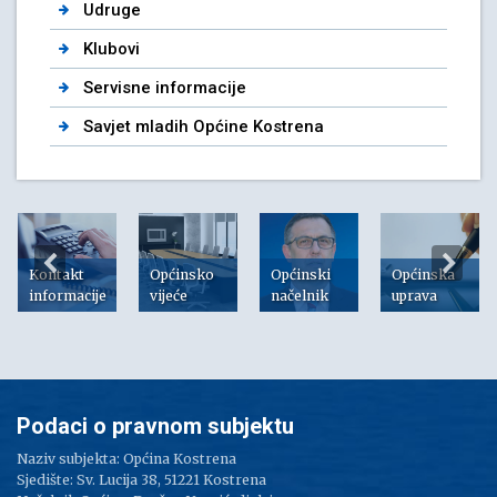
Udruge
Klubovi
Servisne informacije
Savjet mladih Općine Kostrena
Kontakt
Općinsko
Općinski
Općinska
informacije
vijeće
načelnik
uprava
Podaci o pravnom subjektu
Naziv subjekta: Općina Kostrena
Sjedište: Sv. Lucija 38, 51221 Kostrena