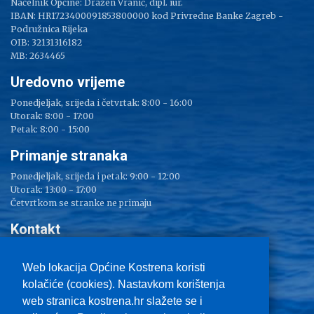
Načelnik Općine: Dražen Vranić, dipl. iur.
IBAN: HR1723400091853800000 kod Privredne Banke Zagreb -
Podružnica Rijeka
OIB: 32131316182
MB: 2634465
Uredovno vrijeme
Ponedjeljak, srijeda i četvrtak: 8:00 - 16:00
Utorak: 8:00 - 17:00
Petak: 8:00 - 15:00
Primanje stranaka
Ponedjeljak, srijeda i petak: 9:00 - 12:00
Utorak: 13:00 - 17:00
Četvrtkom se stranke ne primaju
Kontakt
Adresa: Sv. Lucija 38
Tel: 051/ 209 000
Web lokacija Općine Kostrena koristi
Fax: 051/ 289 400
kolačiće (cookies). Nastavkom korištenja
E-mail:
kostrena@kostrena.hr
web stranica kostrena.hr slažete se i