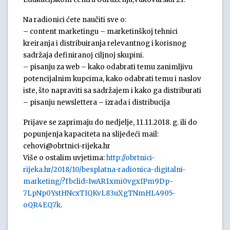
Na radionici ćete naučiti sve o:
– content marketingu – marketinškoj tehnici
kreiranja i distribuiranja relevantnog i korisnog
sadržaja definiranoj ciljnoj skupini.
– pisanju za web – kako odabrati temu zanimljivu
potencijalnim kupcima, kako odabrati temu i naslov
iste, što napraviti sa sadržajem i kako ga distriburati
– pisanju newslettera – izrada i distribucija
Prijave se zaprimaju do nedjelje, 11.11.2018. g. ili do
popunjenja kapaciteta na slijedeći mail:
cehovi@obrtnici-rijeka.hr
Više o ostalim uvjetima:
http://obrtnici-
rijeka.hr/2018/10/besplatna-radionica-digitalni-
marketing/?fbclid=IwAR1xmi0vgxIPm9Dp-
7LpNp0YstHNcxTIQKvL83uXgTNmHL4905-
oQR4EQ7k
.