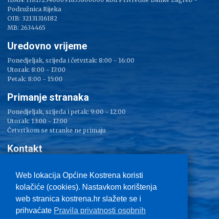
Podružnica Rijeka
OIB: 32131316182
MB: 2634465
Uredovno vrijeme
Ponedjeljak, srijeda i četvrtak: 8:00 - 16:00
Utorak: 8:00 - 17:00
Petak: 8:00 - 15:00
Primanje stranaka
Ponedjeljak, srijeda i petak: 9:00 - 12:00
Utorak: 13:00 - 17:00
Četvrtkom se stranke ne primaju
Kontakt
Adresa: Sv. Lucija 38
Tel: 051/ 209 000
Web lokacija Općine Kostrena koristi
Fax: 051/ 289 400
kolačiće (cookies). Nastavkom korištenja
E-mail:
kostrena@kostrena.hr
web stranica kostrena.hr slažete se i
Kontakt informacije
prihvaćate
Pravila privatnosti osobnih
Uvjeti korištenja