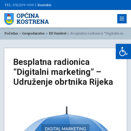
TEL: 051/209-000 |
Kontakti
Početna
»
Gospodarstvo
»
EU fondovi
»
Besplatna radionica “Digitalni marketing” – Udruženje obrtnika Rijeka
Op
Besplatna radionica
“Digitalni marketing” –
Udruženje obrtnika Rijeka