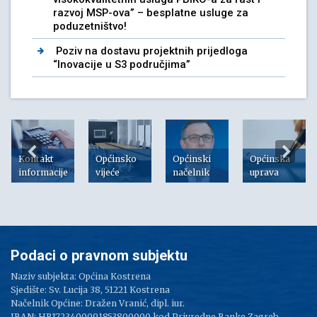
razvoj MSP-ova” – besplatne usluge za
poduzetništvo!
Poziv na dostavu projektnih prijedloga
“Inovacije u S3 područjima”
Kontakt
Općinsko
Općinski
Općinska
informacije
vijeće
načelnik
uprava
Podaci o pravnom subjektu
Naziv subjekta: Općina Kostrena
Sjedište: Sv. Lucija 38, 51221 Kostrena
Načelnik Općine: Dražen Vranić, dipl. iur.
IBAN: HR1723400091853800000 kod Privredne Banke Zagreb -