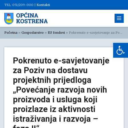
TEL: 051/209-000 |
Kontakti
Početna
»
Gospodarstvo
»
EU fondovi
»
Pokrenuto e-savjetovanje za Poziv na dostavu projektnih prijedloga „Povećanje razvoja novih proizvoda i usluga koji proizlaze iz aktivnosti istraživanja i razvoja – faza II“
Op
Pokrenuto e-savjetovanje
za Poziv na dostavu
projektnih prijedloga
„Povećanje razvoja novih
proizvoda i usluga koji
proizlaze iz aktivnosti
istraživanja i razvoja –