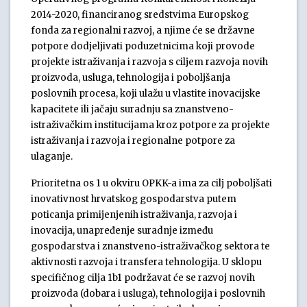
2014-2020, financiranog sredstvima Europskog
fonda za regionalni razvoj, a njime će se državne
potpore dodjeljivati poduzetnicima koji provode
projekte istraživanja i razvoja s ciljem razvoja novih
proizvoda, usluga, tehnologija i poboljšanja
poslovnih procesa, koji ulažu u vlastite inovacijske
kapacitete ili jačaju suradnju sa znanstveno-
istraživačkim institucijama kroz potpore za projekte
istraživanja i razvoja i regionalne potpore za
ulaganje.
Prioritetna os 1 u okviru OPKK-a ima za cilj poboljšati
inovativnost hrvatskog gospodarstva putem
poticanja primijenjenih istraživanja, razvoja i
inovacija, unapređenje suradnje između
gospodarstva i znanstveno-istraživačkog sektora te
aktivnosti razvoja i transfera tehnologija. U sklopu
specifičnog cilja 1b1 podržavat će se razvoj novih
proizvoda (dobara i usluga), tehnologija i poslovnih