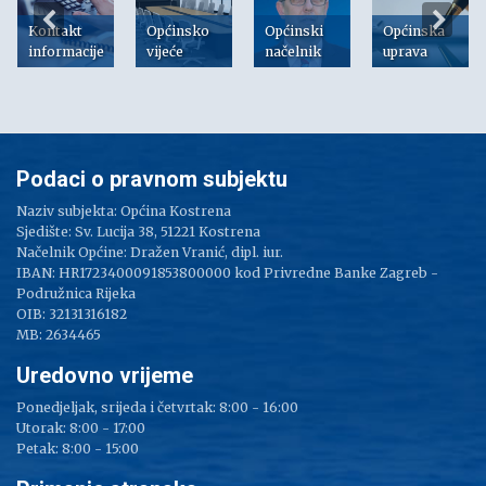
Kontakt
Općinsko
Općinski
Općinska
informacije
vijeće
načelnik
uprava
Podaci o pravnom subjektu
Naziv subjekta: Općina Kostrena
Sjedište: Sv. Lucija 38, 51221 Kostrena
Načelnik Općine: Dražen Vranić, dipl. iur.
IBAN: HR1723400091853800000 kod Privredne Banke Zagreb -
Podružnica Rijeka
OIB: 32131316182
MB: 2634465
Uredovno vrijeme
Ponedjeljak, srijeda i četvrtak: 8:00 - 16:00
Utorak: 8:00 - 17:00
Petak: 8:00 - 15:00